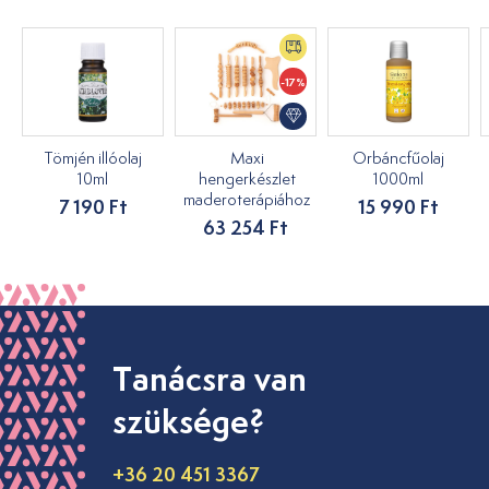
-17%
Tömjén illóolaj
Maxi
Orbáncfűolaj
10ml
hengerkészlet
1000ml
maderoterápiához
7 190 Ft
15 990 Ft
63 254 Ft
Tanácsra van
szüksége?
+36 20 451 3367