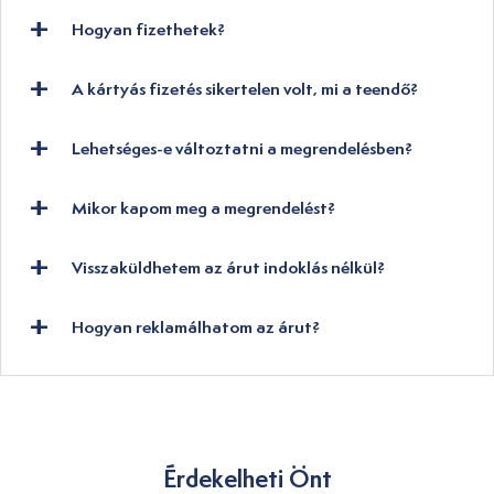
Hogyan fizethetek?
A kártyás fizetés sikertelen volt, mi a teendő?
Lehetséges-e változtatni a megrendelésben?
Mikor kapom meg a megrendelést?
Visszaküldhetem az árut indoklás nélkül?
Hogyan reklamálhatom az árut?
Érdekelheti Önt