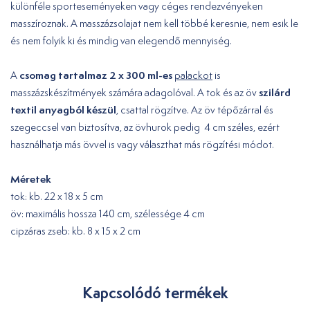
különféle sporteseményeken vagy céges rendezvényeken
masszíroznak. A masszázsolajat nem kell többé keresnie, nem esik le
és nem folyik ki és mindig van elegendő mennyiség.
csomag tartalmaz 2 x 300 ml-es
A
palackot
is
szilárd
masszázskészítmények számára adagolóval. A tok és az öv
textil anyagból készül
, csattal rögzítve. Az öv tépőzárral és
szegeccsel van biztosítva, az övhurok pedig 4 cm széles, ezért
használhatja más övvel is vagy választhat más rögzítési módot.
Méretek
tok: kb. 22 x 18 x 5 cm
öv: maximális hossza 140 cm, szélessége 4 cm
cipzáras zseb: kb. 8 x 15 x 2 cm
Kapcsolódó termékek