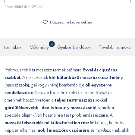
Termékkód:
74291595
Hozzáadni a kedvencekhez
4
ó termékek
Vélemény
Gyakori kérdések
További termékek
övvel és cipzáras
Praktikus tok két masszázstermék számára
zsebbel.
két különböző masszázskészítmény
A masszőrnek
áll egyszerre
(masszázsolaj, gél vagy krém) kombinációja
rendelkezésre
. Nagyra fogja értékelni ezt a segítőeszközt,
teljes testmasszázs
amelynek köszönhetően a
sokkal
gördülékenyebb
Ideális
beauty masszázsnál
.
is, amikor
speciális olajat kíván használni a test problémás részeire. A
masszőrfelszerelés nélkülözhetetlen részét
képezi, különös
mobil masszőrök számára
képpen alkalmas
és mindazoknak, akik