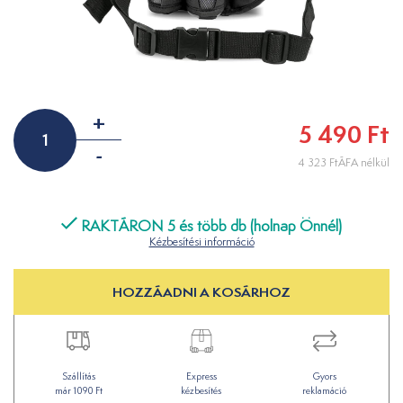
+
5 490 Ft
-
4 323 FtÁFA nélkül
RAKTÁRON 5 és több db (holnap Önnél)
Kézbesítési információ
HOZZÁADNI A KOSÁRHOZ
Szállítás
Express
Gyors
már 1090 Ft
kézbesítés
reklamáció