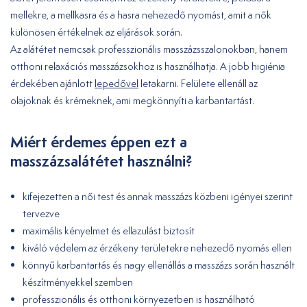
mellekre, a mellkasra és a hasra nehezedő nyomást, amit a nők
különösen értékelnek az eljárások során.
Az alátétet nemcsak professzionális masszázsszalonokban, hanem
otthoni relaxációs masszázsokhoz is használhatja. A jobb higiénia
érdekében ajánlott
lepedővel
letakarni. Felülete ellenáll az
olajoknak és krémeknek, ami megkönnyíti a karbantartást.
Miért érdemes éppen ezt a
masszázsalátétet használni?
kifejezetten a női test és annak masszázs közbeni igényei szerint
tervezve
maximális kényelmet és ellazulást biztosít
kiváló védelem az érzékeny területekre nehezedő nyomás ellen
könnyű karbantartás és nagy ellenállás a masszázs során használt
készítményekkel szemben
professzionális és otthoni környezetben is használható