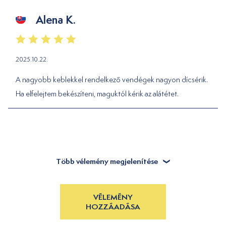
Alena K.
2025.10.22.
A nagyobb keblekkel rendelkező vendégek nagyon dícsérik.
Ha elfelejtem bekészíteni, maguktól kérik az alátétet.
Több vélemény megjelenítése
VÉLEMÉNY
HOZZÁADÁSA