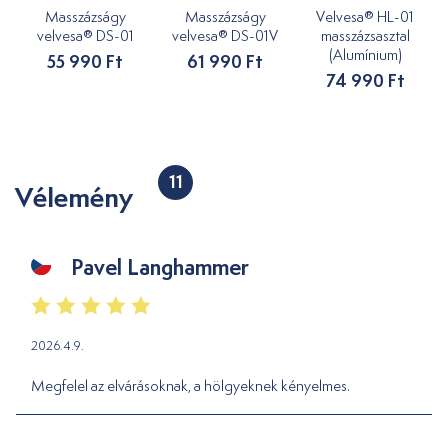
Masszázságy
Masszázságy
Velvesa® HL-01
velvesa® DS-01
velvesa® DS-01V
masszázsasztal
(Alumínium)
55 990 Ft
61 990 Ft
74 990 Ft
11
Vélemény
Pavel Langhammer
2026.4.9.
Megfelel az elvárásoknak, a hölgyeknek kényelmes.