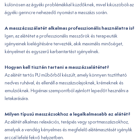
különösen az ágyéki problémákkal küzdőknek, mivel kiküszöböli az
ágyéki gerincre nehezedő nyomást a masszázs során.
A masszázsszálatét alkalmas professzionális használatra is?
Igen, az alátétet a professzionális masszőrök és terapeuták
igényeinek kielégítésére tervezték, akik maximális minőséget,
kényelmet és egyszerű karbantartást igényelnek.
Hogyan kell tisztán tartani a masszázsalátétet?
Az alátét tartós PU műbőrből készült, amely könnyen tisztítható
nedves ruhával, és ellenáll a masszázsolajoknak, krémeknek és
emulzióknak. Higiéniai szempontból ajánlott lepedőt használni a
letakarására.
Milyen típusú masszázsokhoz a legalkalmasabb az alátét?
Az alátét alkalmas relaxációs, terápiás vagy sportmasszázsokhoz,
amelyek a vendég kényelmes és megfelelő alátámasztását igénylik
arccal lefelé fekvő helyzetben.