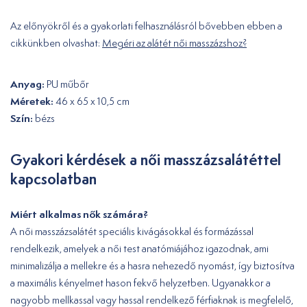
Az előnyökről és a gyakorlati felhasználásról bővebben ebben a
cikkünkben olvashat:
Megéri az alátét női masszázshoz?
Anyag:
PU műbőr
Méretek:
46 x 65 x 10,5 cm
Szín:
bézs
Gyakori kérdések a női masszázsalátéttel
kapcsolatban
Miért alkalmas nők számára?
A női masszázsalátét speciális kivágásokkal és formázással
rendelkezik, amelyek a női test anatómiájához igazodnak, ami
minimalizálja a mellekre és a hasra nehezedő nyomást, így biztosítva
a maximális kényelmet hason fekvő helyzetben. Ugyanakkor a
nagyobb mellkassal vagy hassal rendelkező férfiaknak is megfelelő,