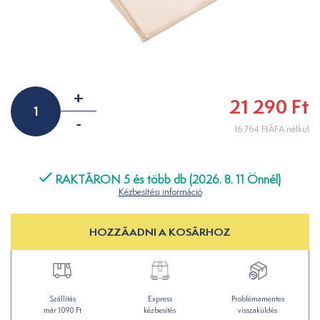
+
21 290 Ft
-
16 764 FtÁFA nélkül
RAKTÁRON 5 és több db (2026. 8. 11 Önnél)
Kézbesítési információ
HOZZÁADNI A KOSÁRHOZ
Szállítás
Express
Problémamentes
már 1090 Ft
kézbesítés
visszaküldés