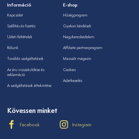
Információ
E-shop
Kapcsolat
Hűségprogram
Szállítás és fizetés
Gyakori kérdések
Üzleti feltételek
Nagykereskedelem
Rólunk
Affiliate partnerprogram
További szolgáltatások
Masszőr magazin
Az áru visszaküldése és
Cookies
reklamáció
Adatkezelés
A szolgáltatások áttekintése
Kövessen minket
Facebook
Instagram