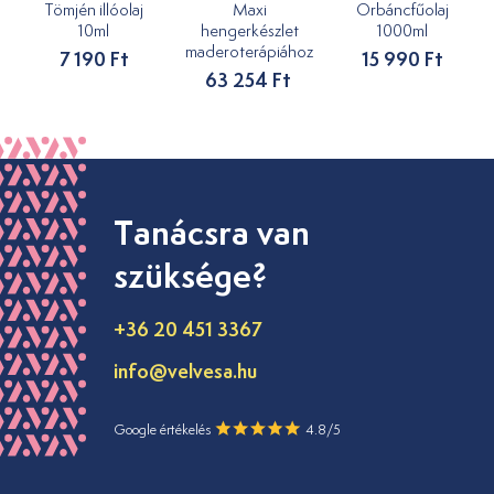
Tömjén illóolaj
Maxi
Orbáncfűolaj
10ml
hengerkészlet
1000ml
maderoterápiához
7 190 Ft
15 990 Ft
63 254 Ft
Tanácsra van
szüksége?
+36 20 451 3367
info@velvesa.hu
Google értékelés
4.8/5