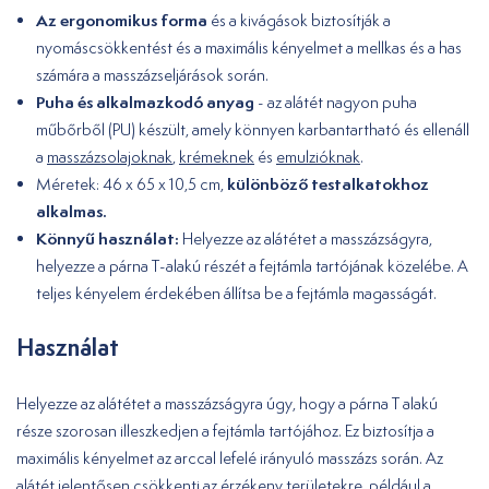
Az ergonomikus forma
és a kivágások biztosítják a
nyomáscsökkentést és a maximális kényelmet a mellkas és a has
számára a masszázseljárások során.
Puha és alkalmazkodó anyag
- az alátét nagyon puha
műbőrből (PU) készült, amely könnyen karbantartható és ellenáll
a
masszázsolajoknak
,
krémeknek
és
emulzióknak
.
különböző testalkatokhoz
Méretek: 46 x 65 x 10,5 cm,
alkalmas.
Könnyű használat:
Helyezze az alátétet a masszázságyra,
helyezze a párna T-alakú részét a fejtámla tartójának közelébe. A
teljes kényelem érdekében állítsa be a fejtámla magasságát.
Használat
Helyezze az alátétet a masszázságyra úgy, hogy a párna T alakú
része szorosan illeszkedjen a fejtámla tartójához. Ez biztosítja a
maximális kényelmet az arccal lefelé irányuló masszázs során. Az
alátét jelentősen csökkenti az érzékeny területekre, például a