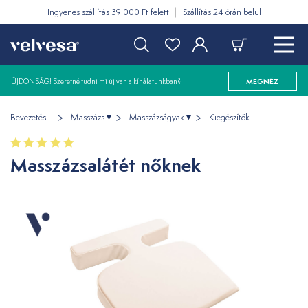
Ingyenes szállítás 39 000 Ft felett
Szállítás 24 órán belül
ÚJDONSÁG! Szeretné tudni mi új van a kínálatunkban?
MEGNÉZ
Bevezetés
Masszázs
Masszázságyak
Kiegészítők
Masszázsalátét nőknek