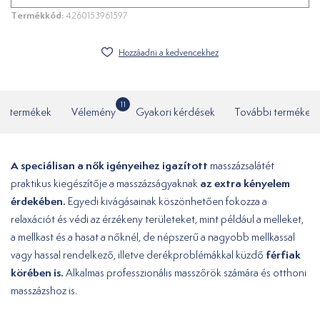
Termékkód:
4260153961597
Hozzáadni a kedvencekhez
11
ó termékek
Vélemény
Gyakori kérdések
További termékek
A speciálisan a nők igényeihez igazított
masszázsalátét
az extra kényelem
praktikus kiegészítője a masszázságyaknak
érdekében.
Egyedi kivágásainak köszönhetően fokozza a
relaxációt és védi az érzékeny területeket, mint például a melleket,
a mellkast és a hasat a nőknél, de népszerű a nagyobb mellkassal
férfiak
vagy hassal rendelkező, illetve derékproblémákkal küzdő
körében is.
Alkalmas professzionális masszőrök számára és otthoni
masszázshoz is.