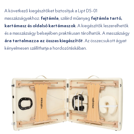
A következő kiegészítőket biztosítjuk a Lipt DS-01
fejtámla
fejtámla tartó,
masszázságyakhoz:
, szilárd műanyag
kartámasz és oldalsó kartámaszok
. A kiegészítők leszerelhetők
és a masszázságy belsejében praktikusan tárolhatók. A masszázságy
ára tartalmazza az összes kiegészítőt
. Az összecsukott ágyat
kényelmesen szállíthatja a hordozótáskában.