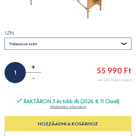
SZÍN:
Válasszon színt
+
55 990 Ft
-
44 087 FtÁFA nélkül
RAKTÁRON 5 és több db (2026. 8. 11 Önnél)
Kézbesítési információ
HOZZÁADNI A KOSÁRHOZ