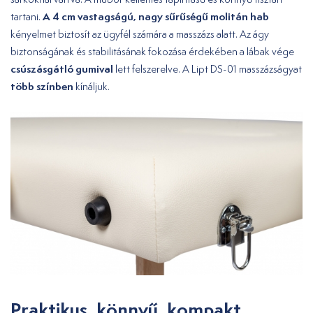
A 4 cm vastagságú, nagy sűrűségű molitán hab
tartani.
kényelmet biztosít az ügyfél számára a masszázs alatt. Az ágy
biztonságának és stabilitásának fokozása érdekében a lábak vége
csúszásgátló gumival
lett felszerelve. A Lipt DS-01 masszázságyat
több
színben
kínáljuk.
Praktikus, könnyű, kompakt