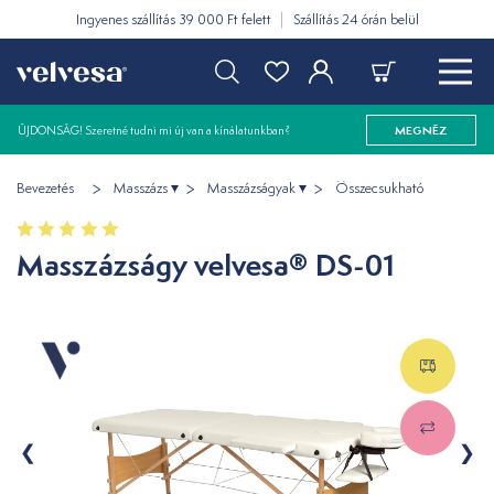
Ingyenes szállítás 39 000 Ft felett
Szállítás 24 órán belül
ÚJDONSÁG! Szeretné tudni mi új van a kínálatunkban?
MEGNÉZ
Bevezetés
Masszázs
Masszázságyak
Összecsukható
Masszázságy velvesa® DS-01