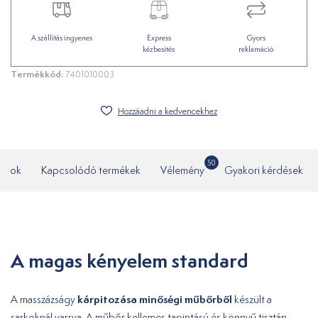
A szállítás ingyenes
Express
Gyors
kézbesítés
reklamáció
Termékkód:
7401010003
Hozzáadni a kedvencekhez
50
datok
Kapcsolódó termékek
Vélemény
Gyakori kérdések
A magas kényelem standard
kárpitozása minőségi műbőrből
A masszázságy
készült a
sarkoknál varrva. A műbőr kellemes tapintású és könnyű tisztán