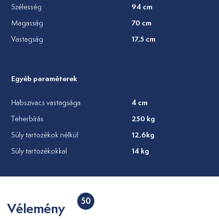
94 cm
Szélesség
70 cm
Magasság
17,5 cm
Vastagság
Egyéb paraméterek
4 cm
Habszivacs vastagsága
250 kg
Teherbírás
12,6kg
Súly tartozékok nélkül
14 kg
Súly tartozékokkal
50
Vélemény