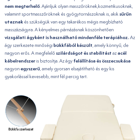
nem megterhelő
. Ajánljuk olyan masszőröknek,kozmetikusoknak,
sűrűn
valamint sportmasszőröknek és gyógytornászoknak is, akik
utaznak
és szükségük van egy takarékos mégis megbízható
masszázságyra. A kényelmes párnázásnak köszönhetően
vizsgálati ágyként is használható mindenféle terápiához.
Az
bükkfából készült
ágy szerkezete minőségi
, amely könnyű, de
szilárdságot és stabilitást
acél
nagyon erős. A megfelelő
az
kábelrendszer
felállítása és összecsukása
is biztosítja. Az ágy
egyszerű
nagyon
, amely gyorsan elsajátítható és egy kis
gyakorlással kevesebb, mint fél percig tart.