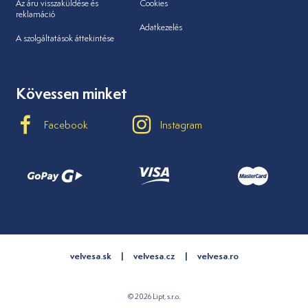
Az áru visszaküldése és
Cookies
reklamáció
Adatkezelés
A szolgáltatások áttekintése
Kövessen minket
Facebook
Instagram
velvesa.sk
velvesa.cz
velvesa.ro
© 2026 Lipt, s.r.o.