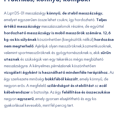
könnyű, de stabil masszázságy,
A Lipt DS-01 masszázságy
Teljes
amelyet egyszerűen össze lehet csukni, így hordozható.
értékű masszázságy
masszázsszalonok részére, de egyúttal
hordozható masszázságy is mobil masszőrök számára. 12,6
kg-os kis súlyának
hordozása
köszönhetően (kiegészítők nélkül)
nem megterhelő
. Ajánljuk olyan masszőröknek,kozmetikusoknak,
sűrűn
valamint sportmasszőröknek és gyógytornászoknak is, akik
utaznak
és szükségük van egy takarékos mégis megbízható
masszázságyra. A kényelmes párnázásnak köszönhetően
vizsgálati ágyként is használható mindenféle terápiához.
Az
bükkfából készült
ágy szerkezete minőségi
, amely könnyű, de
szilárdságot és stabilitást
acél
nagyon erős. A megfelelő
az
kábelrendszer
felállítása és összecsukása
is biztosítja. Az ágy
egyszerű
nagyon
, amely gyorsan elsajátítható és egy kis
gyakorlással kevesebb, mint fél percig tart.