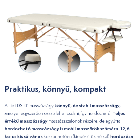
Praktikus, könnyű, kompakt
könnyű, de stabil masszázságy,
A Lipt DS-01 masszázságy
Teljes
amelyet egyszerűen össze lehet csukni, így hordozható.
értékű masszázságy
masszázsszalonok részére, de egyúttal
hordozható masszázságy is mobil masszőrök számára. 12,6
kg-os kis súlyának
hordozása
köszönhetően (kiegészítők nélkül)