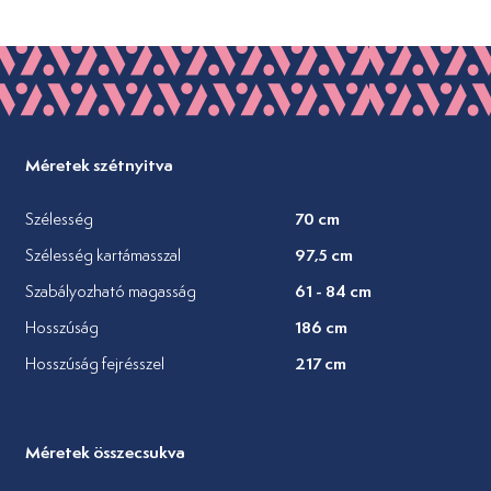
Méretek szétnyitva
70 cm
Szélesség
97,5 cm
Szélesség kartámasszal
61 - 84 cm
Szabályozható magasság
186 cm
Hosszúság
217 cm
Hosszúság fejrésszel
Méretek összecsukva