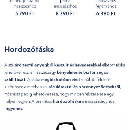
félhenger párna
párna
habszivacs
masszázshoz
masszázshoz
fejtámlához
5 790 Ft
8 390 Ft
6 390 Ft
Hordozótáska
szilárd textil anyagból készült és hevederekkel
A
ellátott táska
kényelmes és biztonságos
lehetővé teszi a masszázságy
szállítását
megbízhatóan
védi
. A táska
a műbőr felületét,
sérülésektől és a szennyeződésektől
különösen a mechanikai
,
másrészt pedig lehetővé teszi, hogy minden felszerelése egy
hordozótáska
helyen legyen. A praktikus
a masszázságyhoz
ingyenes
.