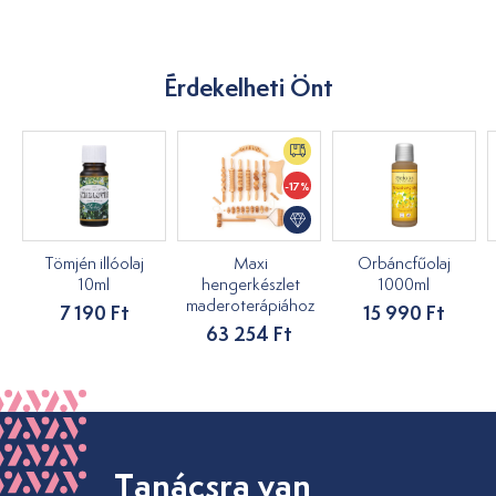
Érdekelheti Önt
-17%
Tömjén illóolaj
Maxi
Orbáncfűolaj
10ml
hengerkészlet
1000ml
maderoterápiához
7 190 Ft
15 990 Ft
63 254 Ft
Tanácsra van