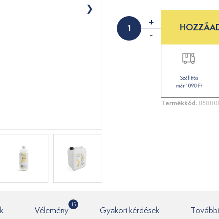
+
HOZZÁAD
-
Szállítás
már 1090 Ft
Termékkód:
85880
15
k
Vélemény
Gyakori kérdések
További