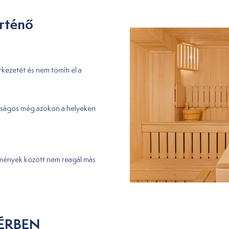
örténő
rkezetét és nem tömíti el a
nságos még azokon a helyeken
ülmények között nem reagál más
TÉRBEN