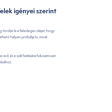
elek igényei szerint
 törölje le a felesleges olajat, hogy
tható helyen próbálja ki, mivel
z eső és a szél hatására fokozatosan
tásához.