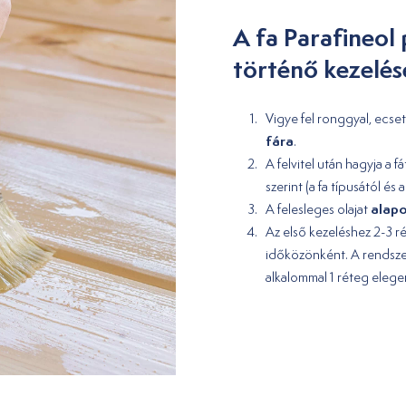
A fa Parafineol 
történő kezelé
Vigye fel ronggyal, ecset
fára
.
A felvitel után hagyja a fá
szerint (a fa típusától é
alapo
A felesleges olajat
Az első kezeléshez 2-3 ré
időközönként. A rendsze
alkalommal 1 réteg eleg