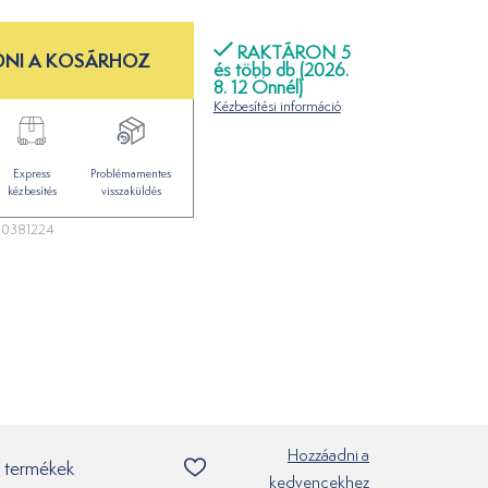
RAKTÁRON 5
NI A KOSÁRHOZ
és több db (2026.
8. 12 Önnél)
Kézbesítési információ
Express
Problémamentes
kézbesítés
visszaküldés
10381224
Hozzáadni a
 termékek
kedvencekhez