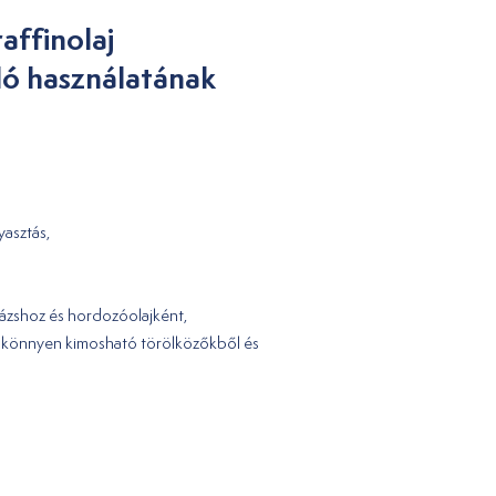
affinolaj
ló használatának
yasztás,
zázshoz és hordozóolajként,
t, könnyen kimosható törölközőkből és