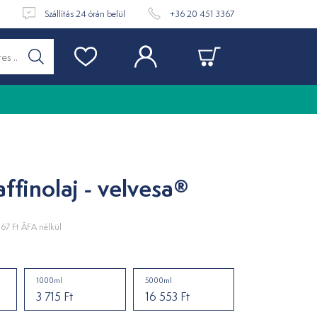
t
Szállítás 24 órán belül
+36 20 451 3367
affinolaj - velvesa®
367 Ft
ÁFA nélkül
1000ml
5000ml
3 715 Ft
16 553 Ft