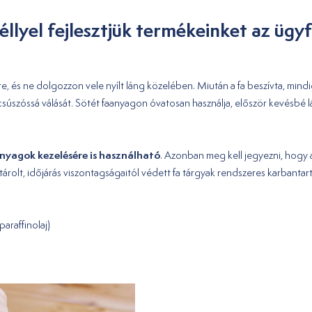
llyel fejlesztjük termékeinket az ügyf
kre, és ne dolgozzon vele nyílt láng közelében. Miután a fa beszívta, mindig
súszóssá válását. Sötét faanyagon óvatosan használja, először kevésbé lá
anyagok kezelésére is használható
. Azonban meg kell jegyezni, hogy a
 tárolt, időjárás viszontagságaitól védett fa tárgyak rendszeres karbantar
araffinolaj)