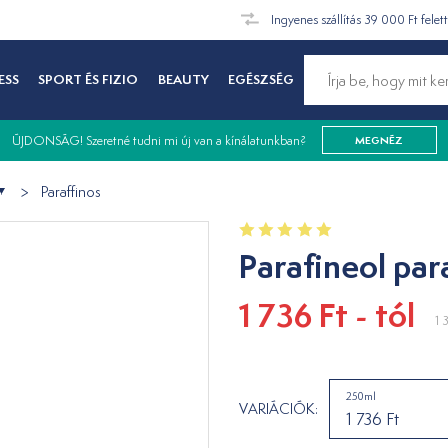
Ingyenes szállítás 39 000 Ft felet
ESS
SPORT ÉS FIZIO
BEAUTY
EGÉSZSÉG
ÚJDONSÁG! Szeretné tudni mi új van a kínálatunkban?
MEGNÉZ
Paraffinos
Parafineol par
1 736 Ft - tól
1 
250ml
VARIÁCIÓK:
1 736 Ft