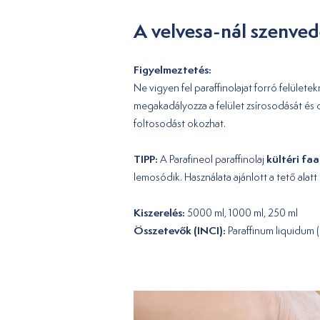
A velvesa-nál szenvedé
Figyelmeztetés:
Ne vigyen fel paraffinolajat forró felülete
megakadályozza a felület zsírosodását és c
foltosodást okozhat.
TIPP:
kültéri fa
A Parafineol paraffinolaj
lemosódik. Használata ajánlott a tető alatt
Kiszerelés:
5000 ml, 1000 ml, 250 ml
Összetevők (INCI):
Paraffinum liquidum (p