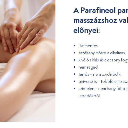
A Parafineol par
masszázshoz va
előnyei:
illatmentes,
érzékeny bőrre is alkalmas,
kiváló siklás és alacsony fog
nem ragad,
tartós – nem oxidálódik,
univerzális – többféle mass
színtelen – nem hagy folto
lepedőkből.