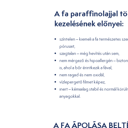
A fa paraffinolajjal t
kezelésének előnyei:
színtelen – kiemeli a fa természetes sze
pórusait,
szagtalan – még hevítés után sem,
nem mérgező és hipoallergén – bizto
is, ahol a bőr érintkezik a fával,
nem ragad és nem oxidál,
vízlepergető filmet képez,
inert – kémiailag stabil és normál kör
anyagokkal.
A FA ÁPOLÁSA BEL