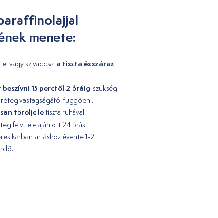
paraffinolajjal
sének menete:
a tiszta és száraz
tel vagy szivaccsal
beszívni 15 perctől 2 óráig
t
, szükség
s a réteg vastagságától függően).
san törölje le
tiszta ruhával.
teg felvitele ajánlott 24 órás
res karbantartáshoz évente 1-2
endő.