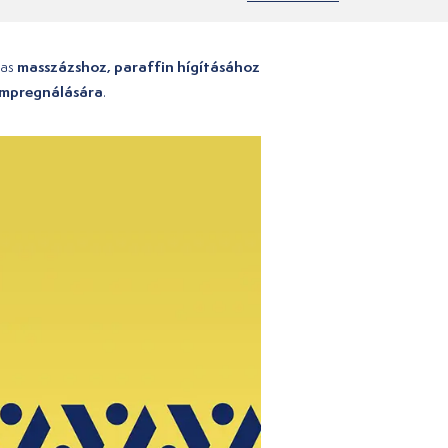
masszázshoz, paraffin hígításához
mas
 impregnálására
.