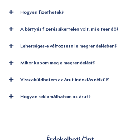
Hogyan fizethetek?
A kártyás fizetés sikertelen volt, mi a teendő?
Lehetséges-e változtatni a megrendelésben?
Mikor kapom meg a megrendelést?
Visszaküldhetem az árut indoklás nélkül?
Hogyan reklamálhatom az árut?
Érdekelheti Önt