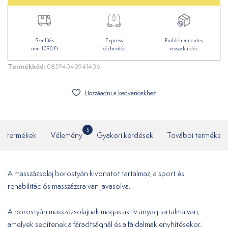
Szállítás
Express
Problémamentes
már 1090 Ft
kézbesítés
visszaküldés
Termékkód:
08594040941406
Hozzáadni a kedvencekhez
5
ó termékek
Vélemény
Gyakori kérdések
További termékek
A masszázsolaj borostyán kivonatot tartalmaz, a sport és
rehabilitációs masszázsra van javasolva.
A borostyán masszázsolajnak magas aktív anyag tartalma van,
amelyek segítenek a fáradtságnál és a fájdalmak enyhítésekor.