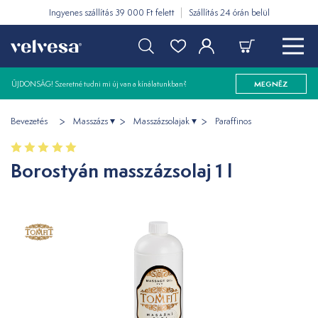
Ingyenes szállítás 39 000 Ft felett
Szállítás 24 órán belül
ÚJDONSÁG! Szeretné tudni mi új van a kínálatunkban?
MEGNÉZ
Bevezetés
Masszázs
Masszázsolajak
Paraffinos
Borostyán masszázsolaj 1 l