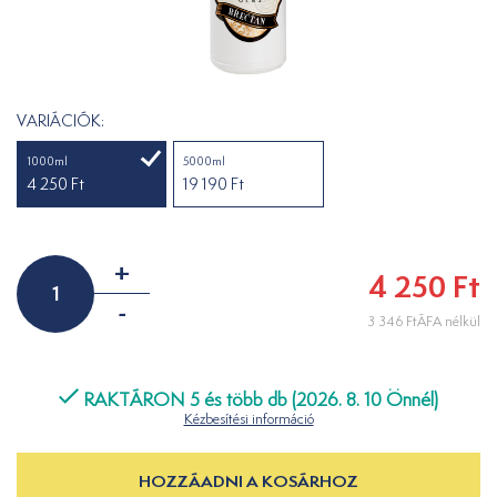
VARIÁCIÓK:
1000ml
5000ml
4 250 Ft
19 190 Ft
+
4 250 Ft
-
3 346 FtÁFA nélkül
RAKTÁRON 5 és több db (2026. 8. 10 Önnél)
Kézbesítési információ
HOZZÁADNI A KOSÁRHOZ