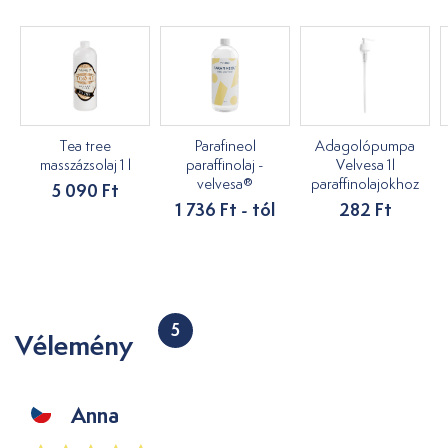
Tea tree
Parafineol
Adagolópumpa
masszázsolaj 1 l
paraffinolaj -
Velvesa 1l
velvesa®
paraffinolajokhoz
5 090 Ft
1 736 Ft - tól
282 Ft
5
Vélemény
Anna