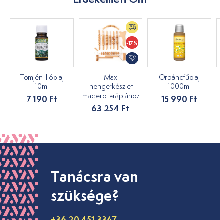
-17%
Tömjén illóolaj
Maxi
Orbáncfűolaj
10ml
hengerkészlet
1000ml
maderoterápiához
7 190 Ft
15 990 Ft
63 254 Ft
Tanácsra van
szüksége?
+36 20 451 3367