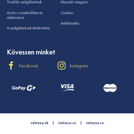
További szolgáltatások
Masszőr magazin
Az áru visszaküldése és
Cookies
reklamáció
Adatkezelés
A szolgáltatások áttekintése
Kövessen minket
Facebook
Instagram
velvesa.sk
velvesa.cz
velvesa.ro