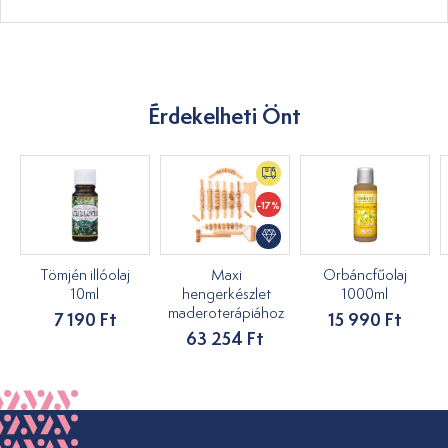
Érdekelheti Önt
-17%
Tömjén illóolaj
Maxi
Orbáncfűolaj
10ml
hengerkészlet
1000ml
maderoterápiához
7 190 Ft
15 990 Ft
63 254 Ft