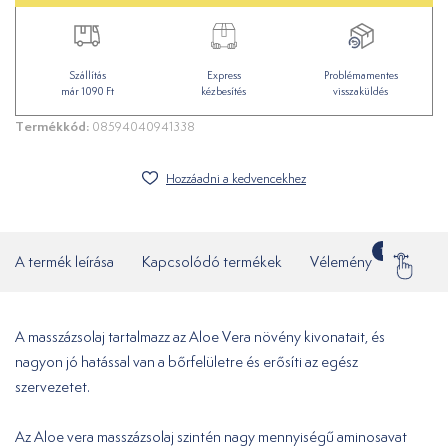
Szállítás
Express
Problémamentes
már 1090 Ft
kézbesítés
visszaküldés
Termékkód:
08594040941338
Hozzáadni a kedvencekhez
1
A termék leírása
Kapcsolódó termékek
Vélemény
Gyakor
A masszázsolaj tartalmazz az Aloe Vera növény kivonatait, és
nagyon jó hatással van a bőrfelületre és erősíti az egész
szervezetet.
Az Aloe vera masszázsolaj szintén nagy mennyiségű aminosavat