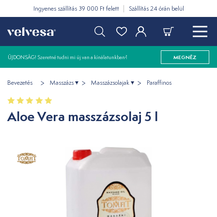
Ingyenes szállítás 39 000 Ft felett
Szállítás 24 órán belül
ÚJDONSÁG! Szeretné tudni mi új van a kínálatunkban?
MEGNÉZ
Bevezetés
Masszázs
Masszázsolajak
Paraffinos
Aloe Vera masszázsolaj 5 l