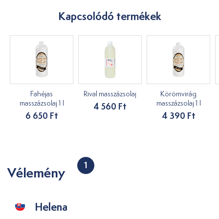
Kapcsolódó termékek
Fahéjas
Rival masszázsolaj
Körömvirág
masszázsolaj 1 l
masszázsolaj 1 l
4 560 Ft
6 650 Ft
4 390 Ft
1
Vélemény
Helena