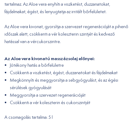
tartalmaz. Az Aloe vera enyhíti a viszketést, duzzanatokat,
fájdalmakat, égést, és lenyugtatja az irritált bőrfelületet.
Az Aloe vera kivonat, gyorsítja a szervezet regenerációját a pihenő
időszak alatt, csökkenti a vér koleszterin szintjét és kedvező
hatással van a vércukorszintre.
Az Aloe vera kivonatú masszázsolaj előnyei:
Jótékony hatás a bőrfelületre
Csökkenti a viszketést, égést, duzzanatokat és fájdalmakat
Megkönnyíti és meggyorsítja a sebgyógyulást, és az égési
sérülések gyógyulását
Meggyorsítja a szervezet regenerációját
Csökkenti a vér koleszterin és cukorszintjét
A csomagolás tartalma: 5 l