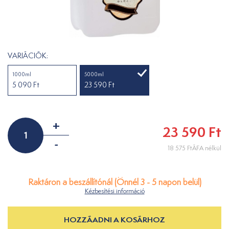
VARIÁCIÓK:
1000ml
5000ml
5 090 Ft
23 590 Ft
+
23 590 Ft
-
18 575 FtÁFA nélkül
Raktáron a beszállítónál (Önnél 3 - 5 napon belül)
Kézbesítési információ
HOZZÁADNI A KOSÁRHOZ