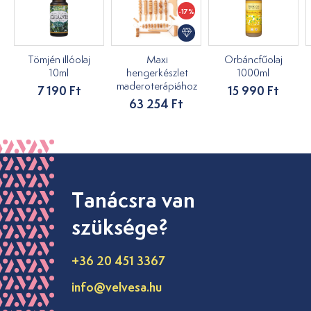
-17%
Tömjén illóolaj
Maxi
Orbáncfűolaj
10ml
hengerkészlet
1000ml
maderoterápiához
7 190 Ft
15 990 Ft
63 254 Ft
Tanácsra van
szüksége?
+36 20 451 3367
info@velvesa.hu