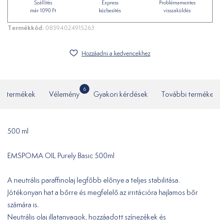
Szállítás
Express
Problémamentes
már 1090 Ft
kézbesítés
visszaküldés
Termékkód:
08594024915263
Hozzáadni a kedvencekhez
6
ó termékek
Vélemény
Gyakori kérdések
További termékek
500 ml
EMSPOMA OIL Purely Basic 500ml
A neutrális paraffinolaj legfőbb előnye a teljes stabilitása.
Jótékonyan hat a bőrre és megfelelő az irritációra hajlamos bőr
számára is.
Neutrális olaj illatanyagok, hozzáadott színezékek és