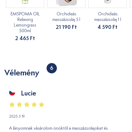
EMSPOMA OIL
Orchideás
Orchideás
Relaxing
masszázsolaj 5 l
masszázsolaj 1 l
Lemongrass
21 190 Ft
4 590 Ft
500ml
2 465 Ft
6
Vélemény
Lucie
2025.3.19.
A lányomnak vásárolom önöktől a masszázsolajokat és