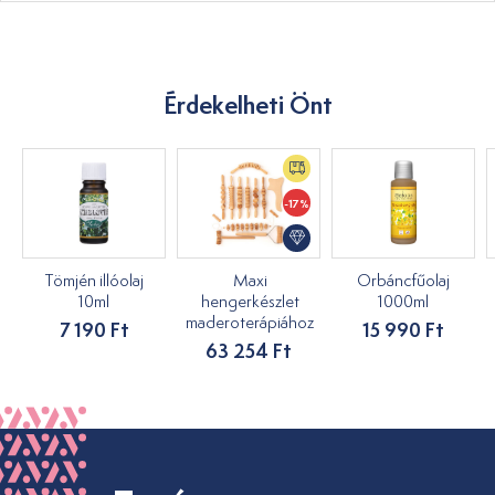
Érdekelheti Önt
-17%
Tömjén illóolaj
Maxi
Orbáncfűolaj
10ml
hengerkészlet
1000ml
maderoterápiához
7 190 Ft
15 990 Ft
63 254 Ft