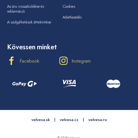
Az áru visszaküldése és
Cookies
reklamáció
Adatkezelés
A szolgáltatások áttekintése
Kövessen minket
Facebook
Instagram
velvesa.sk
velvesa.cz
velvesa.ro
© 2026 Lipt, s.r.o.