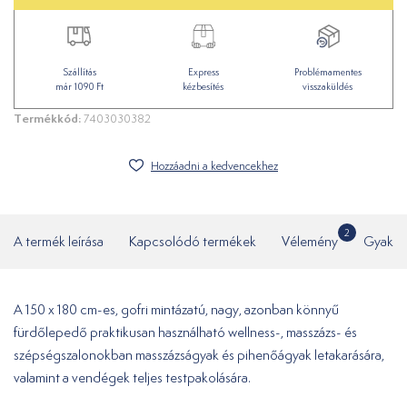
Szállítás
Express
Problémamentes
már 1090 Ft
kézbesítés
visszaküldés
Termékkód:
7403030382
Hozzáadni a kedvencekhez
2
A termék leírása
Kapcsolódó termékek
Vélemény
Gyakor
A 150 x 180 cm-es, gofri mintázatú, nagy, azonban könnyű
fürdőlepedő praktikusan használható wellness-, masszázs- és
szépségszalonokban masszázságyak és pihenőágyak letakarására,
valamint a vendégek teljes testpakolására.