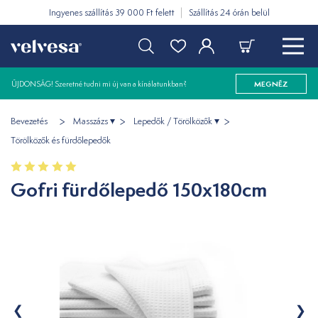
Ingyenes szállítás 39 000 Ft felett
Szállítás 24 órán belül
ÚJDONSÁG! Szeretné tudni mi új van a kínálatunkban?
MEGNÉZ
Bevezetés
Masszázs
Lepedők / Törölközők
Törölközők és fürdőlepedők
Gofri fürdőlepedő 150x180cm