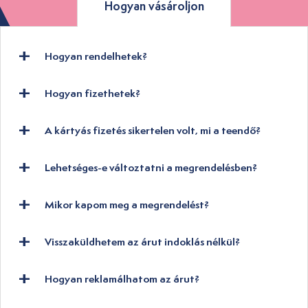
Hogyan vásároljon
Hogyan rendelhetek?
Hogyan fizethetek?
A kártyás fizetés sikertelen volt, mi a teendő?
Lehetséges-e változtatni a megrendelésben?
Mikor kapom meg a megrendelést?
Visszaküldhetem az árut indoklás nélkül?
Hogyan reklamálhatom az árut?