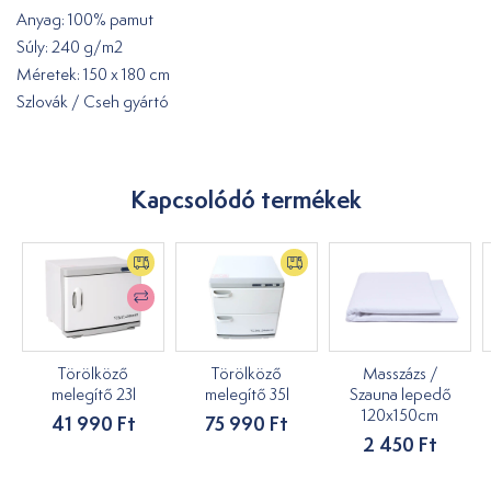
Anyag: 100% pamut
Súly: 240 g/m2
Méretek: 150 x 180 cm
Szlovák / Cseh gyártó
Kapcsolódó termékek
Törölköző
Törölköző
Masszázs /
melegítő 23l
melegítő 35l
Szauna lepedő
120x150cm
41 990 Ft
75 990 Ft
2 450 Ft