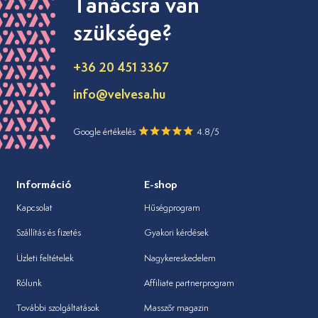
Tanácsra van
szüksége?
+36 20 451 3367
info@velvesa.hu
Google értékelés
4.8/5
Információ
E-shop
Kapcsolat
Hűségprogram
Szállítás és fizetés
Gyakori kérdések
Üzleti feltételek
Nagykereskedelem
Rólunk
Affiliate partnerprogram
További szolgáltatások
Masszőr magazin