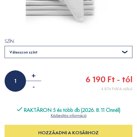
SZÍN:
Válasszon színt
+
6 190 Ft - tól
-
4 874 FtÁFA nélkül
RAKTÁRON 5 és több db (2026. 8. 11 Önnél)
Kézbesítési információ
HOZZÁADNI A KOSÁRHOZ