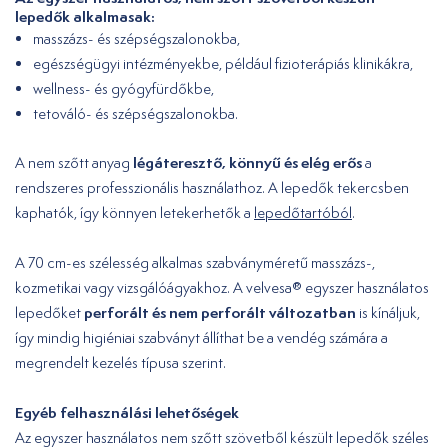
lepedők alkalmasak:
masszázs- és szépségszalonokba,
egészségügyi intézményekbe, például fizioterápiás klinikákra,
wellness- és gyógyfürdőkbe,
tetováló- és szépségszalonokba.
légáteresztő, könnyű és elég erős
A nem szőtt anyag
a
rendszeres professzionális használathoz. A lepedők tekercsben
kaphatók, így könnyen letekerhetők a
lepedőtartóból
.
A 70 cm-es szélesség alkalmas szabványméretű masszázs-,
kozmetikai vagy vizsgálóágyakhoz. A velvesa® egyszer használatos
perforált és nem perforált változatban
lepedőket
is kínáljuk,
így mindig higiéniai szabványt állíthat be a vendég számára a
megrendelt kezelés típusa szerint.
Egyéb felhasználási lehetőségek
Az egyszer használatos nem szőtt szövetből készült lepedők széles