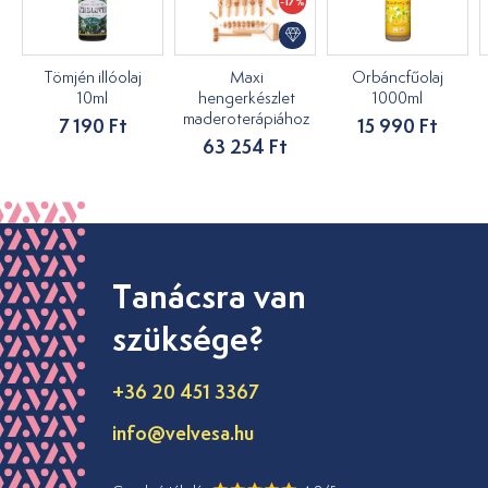
-17%
Tömjén illóolaj
Maxi
Orbáncfűolaj
10ml
hengerkészlet
1000ml
maderoterápiához
7 190 Ft
15 990 Ft
63 254 Ft
Tanácsra van
szüksége?
+36 20 451 3367
info@velvesa.hu