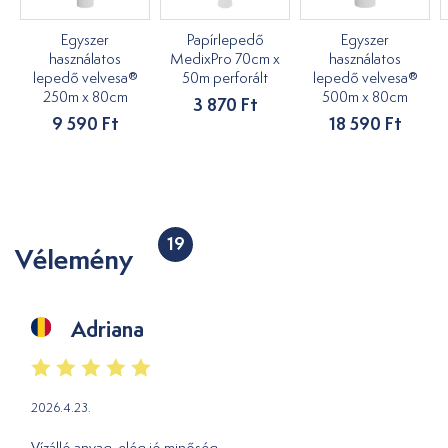
Egyszer
Papírlepedő
Egyszer
használatos
MedixPro 70cm x
használatos
lepedő velvesa®
50m perforált
lepedő velvesa®
250m x 80cm
500m x 80cm
3 870 Ft
9 590 Ft
18 590 Ft
19
Vélemény
Adriana
2026.4.23.
Vízálló anyag, elég jó minőség.