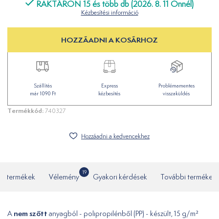
RAKTÁRON 15 és több db (2026. 8. 11 Önnél)
Kézbesítési információ
HOZZÁADNI A KOSÁRHOZ
Szállítás
Express
Problémamentes
már 1090 Ft
kézbesítés
visszaküldés
Termékkód:
740327
Hozzáadni a kedvencekhez
19
ó termékek
Vélemény
Gyakori kérdések
További termékek
nem szőtt
A
anyagból - polipropilénből (PP) - készült, 15 g/m²