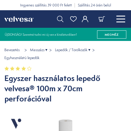
Ingyenes szállítás 39 000 Ft felett
Szállítás 24 órán belül
ÚJDONSÁG! Szeretné tudni mi új van a kínálatunkban?
MEGNÉZ
Bevezetés
Masszázs
Lepedők / Törölközők
Egyhasználatú lepedők
Egyszer használatos lepedő
velvesa® 100m x 70cm
perforációval