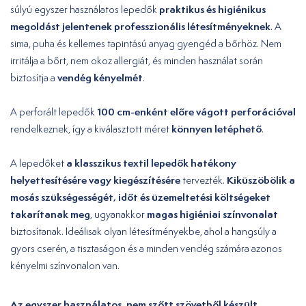
praktikus és higiénikus
súlyú egyszer használatos lepedők
megoldást jelentenek professzionális létesítményeknek
. A
sima, puha és kellemes tapintású anyag gyengéd a bőrhöz. Nem
irritálja a bőrt, nem okoz allergiát, és minden használat során
vendég kényelmét
biztosítja a
.
100 cm-enként előre vágott perforációval
A perforált lepedők
könnyen letéphető
rendelkeznek, így a kiválasztott méret
.
a klasszikus textil lepedők hatékony
A lepedőket
helyettesítésére vagy kiegészítésére
Kiküszöbölik a
tervezték.
mosás szükségességét, időt és üzemeltetési költségeket
takarítanak meg
magas higiéniai színvonalat
, ugyanakkor
biztosítanak. Ideálisak olyan létesítményekbe, ahol a hangsúly a
gyors cserén, a tisztaságon és a minden vendég számára azonos
kényelmi színvonalon van.
Az egyszer használatos, nem szőtt szövetből készült