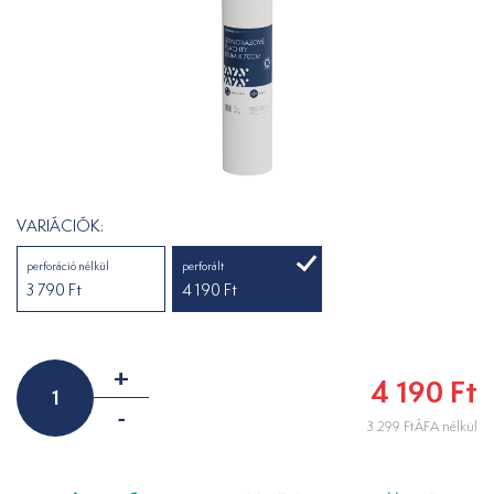
VARIÁCIÓK:
perforáció nélkül
perforált
3 790 Ft
4 190 Ft
+
4 190 Ft
-
3 299 FtÁFA nélkül