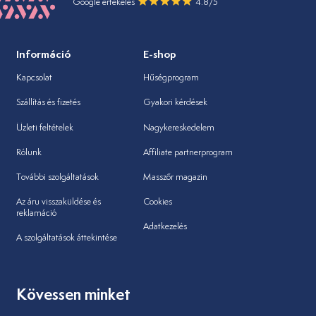
Google értékelés
4.8/5
Információ
E-shop
Kapcsolat
Hűségprogram
Szállítás és fizetés
Gyakori kérdések
Üzleti feltételek
Nagykereskedelem
Rólunk
Affiliate partnerprogram
További szolgáltatások
Masszőr magazin
Az áru visszaküldése és
Cookies
reklamáció
Adatkezelés
A szolgáltatások áttekintése
Kövessen minket