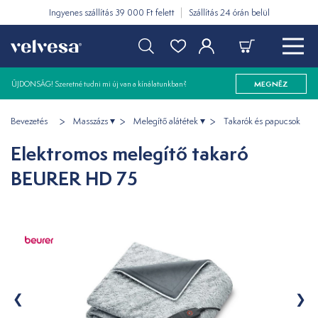
Ingyenes szállítás 39 000 Ft felett
Szállítás 24 órán belül
ÚJDONSÁG! Szeretné tudni mi új van a kínálatunkban?
MEGNÉZ
Bevezetés
Masszázs
Melegítő alátétek
Takarók és papucsok
Elektromos melegítő takaró
BEURER HD 75