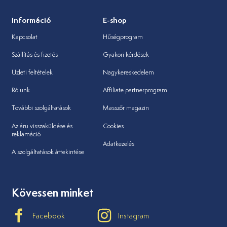
Információ
E-shop
Kapcsolat
Hűségprogram
Szállítás és fizetés
Gyakori kérdések
Üzleti feltételek
Nagykereskedelem
Rólunk
Affiliate partnerprogram
További szolgáltatások
Masszőr magazin
Az áru visszaküldése és
Cookies
reklamáció
Adatkezelés
A szolgáltatások áttekintése
Kövessen minket
Facebook
Instagram