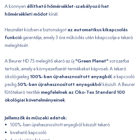
állítható hőmérséklet-szabályozó
hat
A könnyen
hőmérsékleti módot
kínál.
az automatikus kikapcsolás
Használat közben a biztonságot
funkció
garantálja, amely 3 óra működés után kikapcsolja a takaró
melegítését.
"Green Planet"
A Beurer HD 75 melegítő akaró az új
sorozatba
tartozik, amely a környezetbarát termékeket képviseli. A takaró
100%-ban újrahasznosított anyagból
ökológiailag
, a kapcsoló
50%-ban újrahasznosított anyagokbó
pedig
l készült. A Beurer
megfelelnek az Öko-Tex Standard 100
fűtőtakaró textíliái
ökológiai követelményeinek
.
Jellemzők és műszaki adatok:
100%-ban újrahasznosított anyagból készült takaró
kivehető kapcsoló