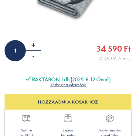
+
34 590 Ft
-
27 236 FtÁFA nélkül
RAKTÁRON 1 db (2026. 8. 12 Önnél)
Kézbesítési információ
HOZZÁADNI A KOSÁRHOZ
Szállítás
Express
Problémamentes
már 1090 Ft
kézbesítés
visszaküldés