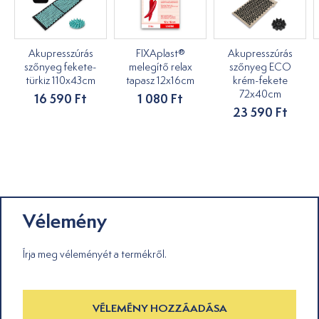
Akupresszúrás
FIXAplast®
Akupresszúrás
szőnyeg fekete-
melegítő relax
szőnyeg ECO
türkiz 110x43cm
tapasz 12x16cm
krém-fekete
72x40cm
16 590 Ft
1 080 Ft
23 590 Ft
Vélemény
Írja meg véleményét a termékről.
VÉLEMÉNY HOZZÁADÁSA