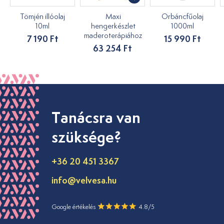
Tömjén illóolaj
Maxi
Orbáncfűolaj
10ml
hengerkészlet
1000ml
maderoterápiához
7 190 Ft
15 990 Ft
63 254 Ft
Tanácsra van
szüksége?
+36 20 451 3367
info@velvesa.hu
Google értékelés
4.8/5