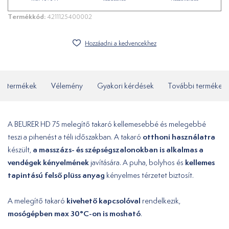
Termékkód:
4211125400002
Hozzáadni a kedvencekhez
ó termékek
Vélemény
Gyakori kérdések
További termékek
A BEURER HD 75 melegítő takaró kellemesebbé és melegebbé
otthoni használatra
teszi a pihenést a téli időszakban. A takaró
a masszázs- és szépségszalonokban is alkalmas a
készült,
vendégek kényelmének
kellemes
javítására. A puha, bolyhos és
tapintású felső plüss anyag
kényelmes térzetet biztosít.
kivehető kapcsolóval
A melegítő takaró
rendelkezik,
mosógépben max 30°C-on is mosható
.