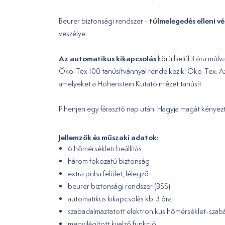
túlmelegedés elleni v
Beurer biztonsági rendszer -
veszélye.
Az automatikus kikapcsolás
körülbelül 3 óra múlva
Öko-Tex 100 tanúsítvánnyal rendelkezik! Öko-Tex: A
amelyeket a Hohenstein Kutatóintézet tanúsít.
Pihenjen egy fárasztó nap után. Hagyja magát kényez
Jellemzők és műszaki adatok:
6 hőmérsékleti beállítás
három fokozatú biztonság
extra puha felület, lélegző
beurer biztonsági rendszer (BSS)
automatikus kikapcsolás kb. 3 óra
szabadalmaztatott elektronikus hőmérséklet-szab
megvilágított kijelző funkció