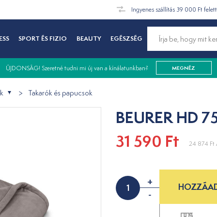
Ingyenes szállítás 39 000 Ft felet
ESS
SPORT ÉS FIZIO
BEAUTY
EGÉSZSÉG
ÚJDONSÁG! Szeretné tudni mi új van a kínálatunkban?
MEGNÉZ
ek
Takarók és papucsok
BEURER HD 75
31 590 Ft
24 874 Ft
+
HOZZÁAD
-