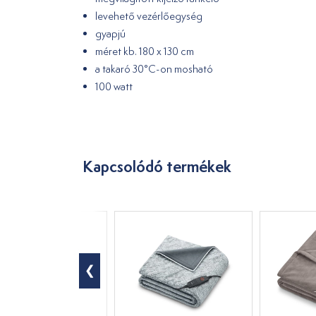
levehető vezérlőegység
gyapjú
méret kb. 180 x 130 cm
a takaró 30°C-on mosható
100 watt
Kapcsolódó termékek