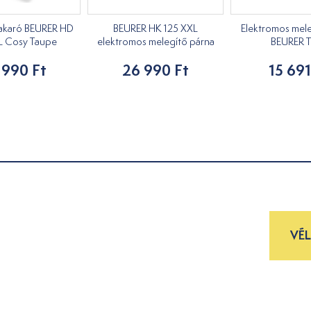
takaró BEURER HD
BEURER HK 125 XXL
Elektromos mele
L Cosy Taupe
elektromos melegítő párna
BEURER T
 990 Ft
26 990 Ft
15 691
VÉ