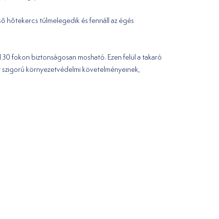
ső hőtekercs túlmelegedik és fennáll az égés
el 30 fokon biztonságosan mosható. Ezen felül a takaró
y szigorú környezetvédelmi követelményeinek,