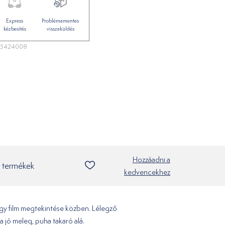
Express
Problémamentes
kézbesítés
visszaküldés
25424008
Hozzáadni a
 termékek
kedvencekhez
agy film megtekintése közben. Lélegző
a jó meleg, puha takaró alá.