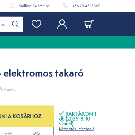
t
Szállítás 24 órán belül
+36 20 451 3367
 elektromos takaró
ÁFA nélkül
RAKTÁRON 1
NI A KOSÁRHOZ
db (2026. 8. 10
Önnél)
Kézbesítési információ