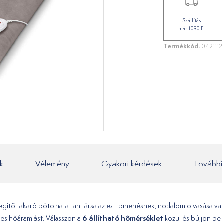
Szállítás
már 1090 Ft
Termékkód:
042111
k
Vélemény
Gyakori kérdések
További
gítő takaró pótolhatatlan társa az esti pihenésnek, irodalom olvasása v
6 állítható hőmérséklet
etes hőáramlást. Válasszon a
közül és bújjon be 