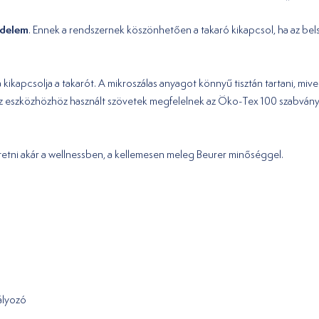
édelem
. Ennek a rendszernek köszönhetően a takaró kikapcsol, ha az bel
 kikapcsolja a takarót. A mikroszálas anyagot könnyű tisztán tartani, miv
z eszközhözhöz használt szövetek megfelelnek az Öko-Tex 100 szabván
tetni akár a wellnessben, a kellemesen meleg Beurer minőséggel.
ályozó