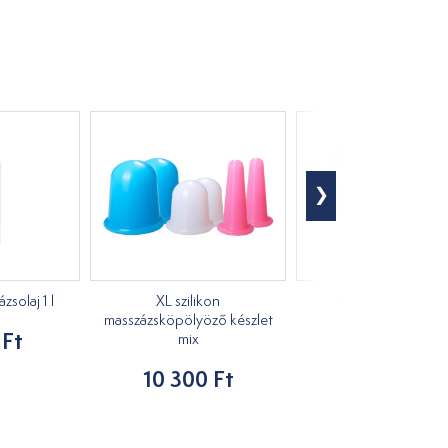
solaj 1 l
XL szilikon
Masszírozó kacs
masszázsköpölyöző készlet
 Ft
1 210 Ft
mix
10 300 Ft