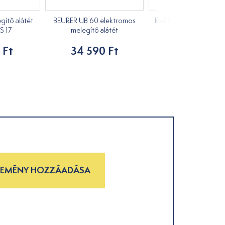
gítő alátét
BEURER UB 60 elektromos
Elektromos melegítő t
S 17
melegítő alátét
BEURER HD 75
 Ft
34 590 Ft
34 590 Ft
LEMÉNY HOZZÁADÁSA