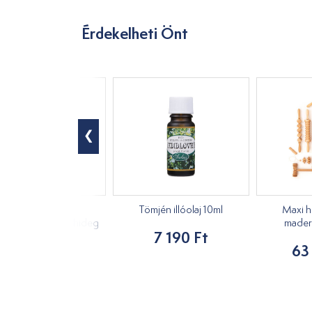
Érdekelheti Önt
Moxi, hosszú,
Tömjén illóolaj 10ml
Maxi h
ynövényes Tai yi hideg
mader
7 190 Ft
10db
63
3 490 Ft