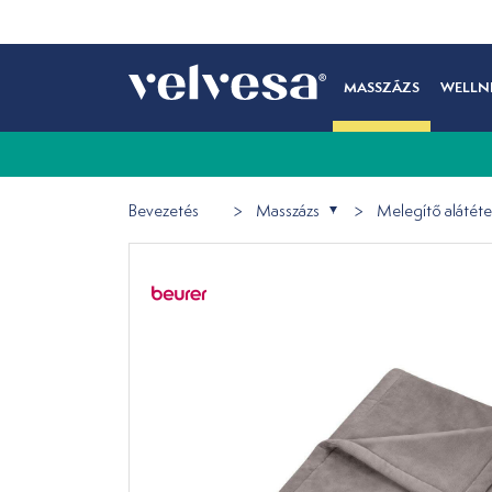
MASSZÁZS
WELLN
Bevezetés
Masszázs
Melegítő alátét