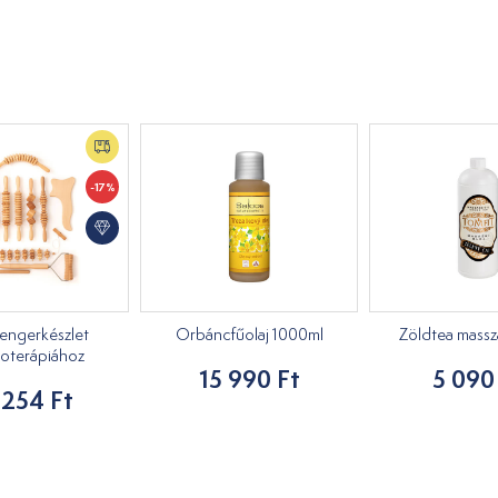
-17%
engerkészlet
Orbáncfűolaj 1000ml
Zöldtea masszáz
oterápiához
15 990 Ft
5 090
 254 Ft