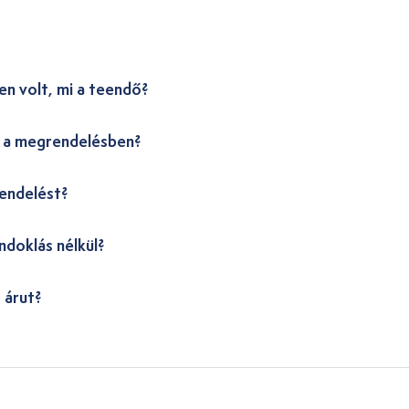
en volt, mi a teendő?
i a megrendelésben?
endelést?
ndoklás nélkül?
 árut?