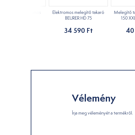
RER UB 60 elektromos
Elektromos melegítő takaró
Melegítő 
melegítő alátét
BEURER HD 75
150 XX
34 590 Ft
34 590 Ft
40
Vélemény
Írja meg véleményét a termékről.