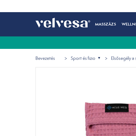
MASSZÁZS
WELLN
Bevezetés
Sport és fizio
Elsősegély a 