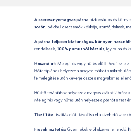
A cseresznyemagvas párna
biztonságos és környe
során
, például csecsemők kólikája, izomfájdalmak, 
A párna teljesen biztonságos, könnyen használ
100% pamutból készült
rendelkezik,
, így puha és k
Használat:
Melegítés vagy hűtés előtt távolítsa el a 
Hőterápiához helyezze a magvas zsákot a mikrohullá
felmelegítése után keverje össze a magvakat és ellenő
Hűsítő terápiához helyezze a magvas zsákot 2 órára a 
Melegítés vagy hűtés után helyezze a párnát a test éri
Tisztítás:
Tisztítás előtt távolítsa el a kivehető za
Figyelmeztetés:
Gyermekek elől elzárva tartandó. N