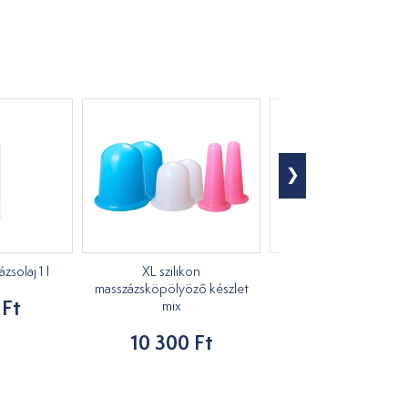
solaj 1 l
XL szilikon
Masszírozó kacs
masszázsköpölyöző készlet
 Ft
1 210 Ft
mix
10 300 Ft