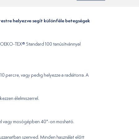
testre helyezve segít különféle betegségek
 OEKO-TEX® Standard 100 tanúsítvánnyal
 percre, vagy pedig helyezze a radiátorra. A
kezzen élelmiszerrel.
kézzel vagy mosógépben 40°-on mosható.
duzzanatban szenved. Minden használat előtt