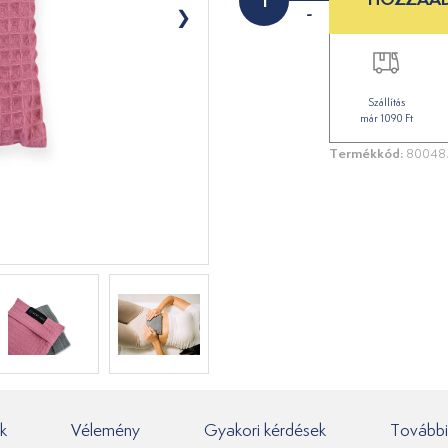
-
Szállítás
már 1090 Ft
Termékkód:
80048
k
Vélemény
Gyakori kérdések
További