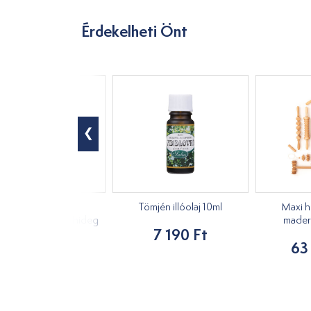
Érdekelheti Önt
Moxi, hosszú,
Tömjén illóolaj 10ml
Maxi h
ynövényes Tai yi hideg
mader
7 190 Ft
10db
63
3 490 Ft