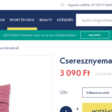
Ingyenes szállítás 39 000 Ft felet
ESS
SPORT ÉS FIZIO
BEAUTY
EGÉSZSÉG
ÚJDONSÁG! Szeretné tudni mi új van a kínálatunkban?
MEGNÉZ
sérüléseknél
Cseresznyema
3 090 Ft
2 433 Ft
ÁFA
SZÍN:
Válasszon színt
+
HOZZÁAD