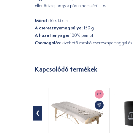
ellenőrizze, hogy a párna nem sérült-e.
Méret:
16 x 13 cm
A cseresznyemag súlya:
150 g
A huzat anyaga:
100% pamut
Csomagolás:
kivehető zacskó cseresznyemaggal és 
Kapcsolódó termékek