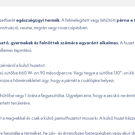
egészségügyi termék
párna a 
zetbarát
. A felmelegített vagy lehűtött
menstruáció, reuma, migrén vagy rovarcsípésben.
ható, gyermekek és felnőttek számára egyaránt alkalmas.
A huzat
ellemes tapintású.
párnáról a külső huzatot.
mú sütőbe 660 W-on 90 másodpercre. Vagy tegye a sütőbe 130°-on kb 10
rizze a hőmérsékletet úgy, hogy a párnát a csuklójára helyezi.
hűtőbe vagy 1 órára a fagyasztóba. Ügyeljen arra, hogy a zacskó ne érint
ntett területére.
cskót a magvakkal és csak a külső pamuthuzatot mossa ki. A külső huzat 
e használja a terméket, ha szív- és érrendszeri betegségben vagy akut 