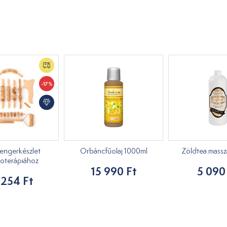
-17%
engerkészlet
Orbáncfűolaj 1000ml
Zöldtea masszáz
oterápiához
15 990 Ft
5 090
 254 Ft