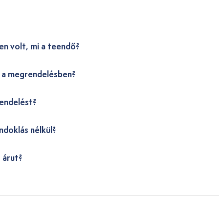
en volt, mi a teendő?
i a megrendelésben?
endelést?
ndoklás nélkül?
 árut?