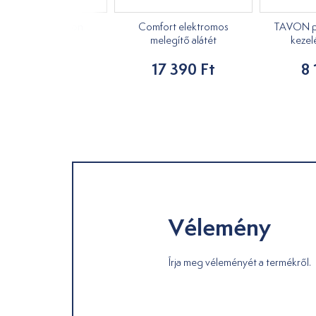
edistik ICE Roll-on
Comfort elektromos
TAVON pa
melegítő alátét
kezel
7 090 Ft
17 390 Ft
8 
Vélemény
Írja meg véleményét a termékről.