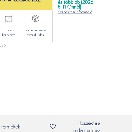
és több db (2026.
8. 11 Önnél)
Kézbesítési információ
Express
Problémamentes
kézbesítés
visszaküldés
326
Hozzáadni a
 termékek
kedvencekhez