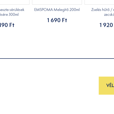
szta sérülések
EMSPOMA Melegítő 200ml
Zselés hűtő /
ésére 300ml
zacsk
1 690 Ft
190 Ft
1 920
VÉ