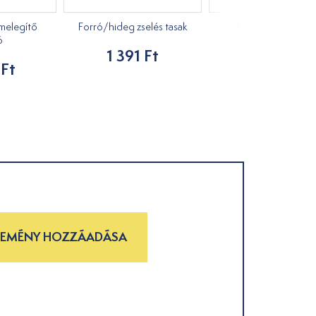
 melegítő
Forró/hideg zselés tasak
Hűtő spray 400 m
ó
1 391 Ft
2 810 Ft
 Ft
LEMÉNY HOZZÁADÁSA