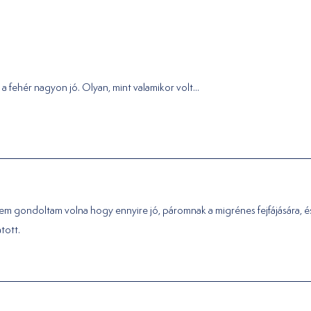
 a fehér nagyon jó. Olyan, mint valamikor volt...
m gondoltam volna hogy ennyire jó, páromnak a migrénes fejfájására, é
tott.