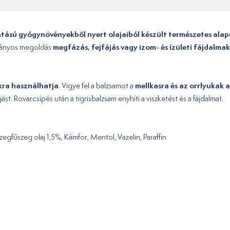
atású gyógynövényekből nyert olajaiból készült természetes alap
megfázás, fejfájás vagy izom- és ízületi fájdalmak
nyos megoldás
akra használhatja
mellkasra és az orrlyukak a
. Vigye fel a balzsamot a
jást. Rovarcsípés után a tigrisbalzsam enyhíti a viszketést és a fájdalmat.
egfűszeg olaj 1,5%, Kámfor, Mentol, Vazelin, Paraffin