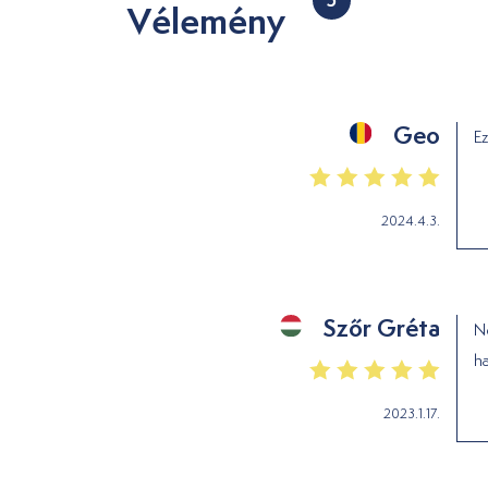
Vélemény
Geo
Ez
2024.4.3.
Szőr Gréta
Ne
ha
2023.1.17.