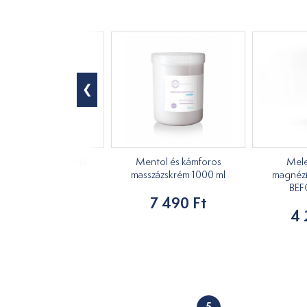
aliptusz illóolaj 10ml
Mentol és kámforos
Mele
masszázskrém 1000 ml
magnéz
1 720 Ft
BEF
7 490 Ft
4 
5