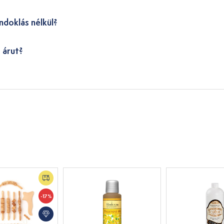
ndoklás nélkül?
 árut?
-17%