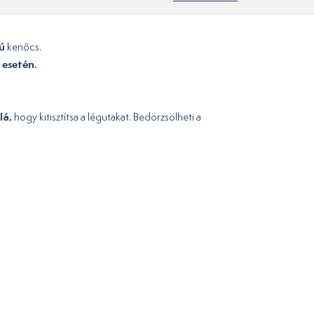
ú
kenőcs.
 esetén.
lá,
hogy kitisztítsa a légutakat. Bedörzsölheti a