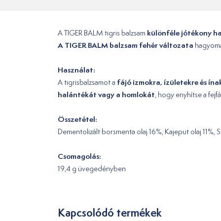
különféle jótékony h
A TIGER BALM tigris balzsam
A TIGER BALM balzsam fehér változata
hagyomá
Használat:
fájó izmokra, ízületekre és ín
A tigrisbalzsamot a
halántékát vagy a homlokát
, hogy enyhítse a fejfá
Összetétel:
Dementolizált borsmenta olaj 16%, Kajeput olaj 11%, Sz
Csomagolás:
19,4 g üvegedényben
Kapcsolódó termékek