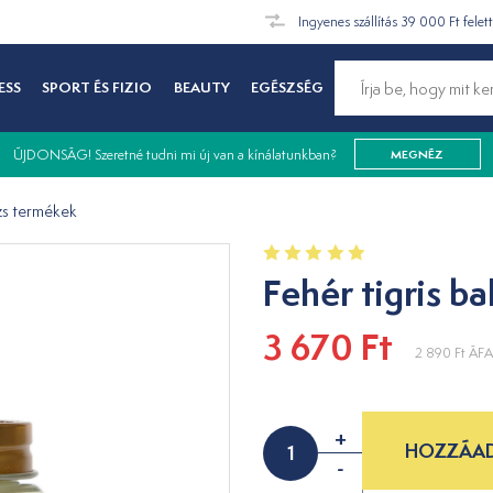
Ingyenes szállítás 39 000 Ft felet
ESS
SPORT ÉS FIZIO
BEAUTY
EGÉSZSÉG
ÚJDONSÁG! Szeretné tudni mi új van a kínálatunkban?
MEGNÉZ
zs termékek
Fehér tigris b
3 670 Ft
2 890 Ft
ÁFA 
+
HOZZÁAD
-