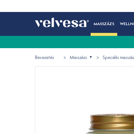
MASSZÁZS
WELLN
Bevezetés
Masszázs
Speciális masszá