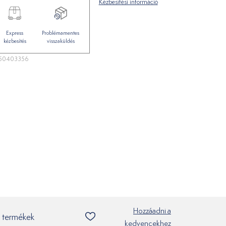
Kézbesítési információ
Express
Problémamentes
kézbesítés
visszaküldés
50403356
Hozzáadni a
 termékek
kedvencekhez