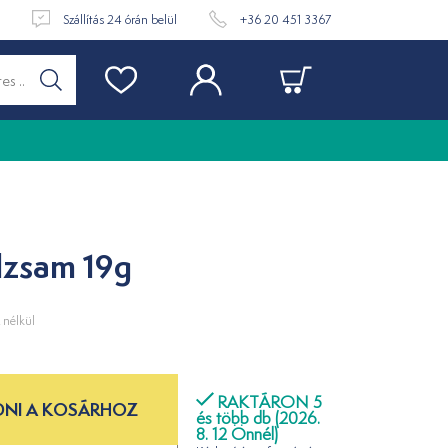
t
Szállítás 24 órán belül
+36 20 451 3367
alzsam 19g
nélkül
RAKTÁRON 5
NI A KOSÁRHOZ
és több db (2026.
8. 12 Önnél)