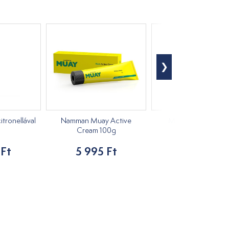
itronellával
Namman Muay Active
Magnéziumolaj 50
l
Cream 100g
3 720 Ft
 Ft
5 995 Ft