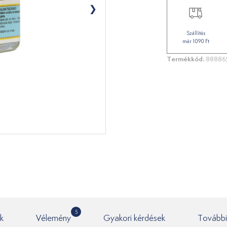
Szállítás
már 1090 Ft
Termékkód:
88886
5
k
Vélemény
Gyakori kérdések
További