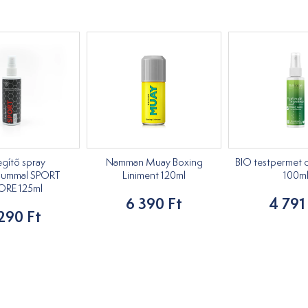
gítő spray
Namman Muay Boxing
BIO testpermet c
iummal SPORT
Liniment 120ml
100m
ORE 125ml
6 390 Ft
4 791
290 Ft