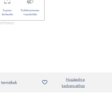
Express
Problémamentes
kézbesítés
visszaküldés
327701002
Hozzáadni a
 termékek
kedvencekhez