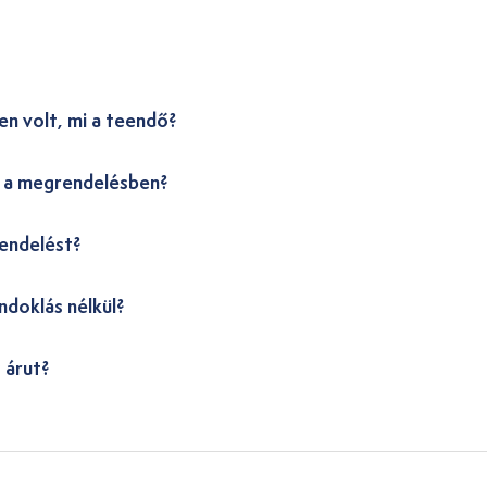
en volt, mi a teendő?
i a megrendelésben?
endelést?
ndoklás nélkül?
 árut?