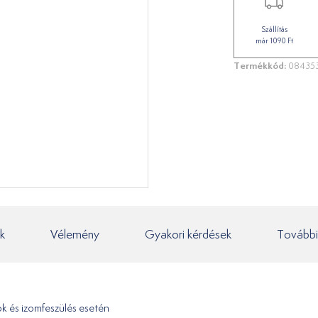
Szállítás
már 1090 Ft
Termékkód:
08435
k
Vélemény
Gyakori kérdések
További
ok és izomfeszülés esetén