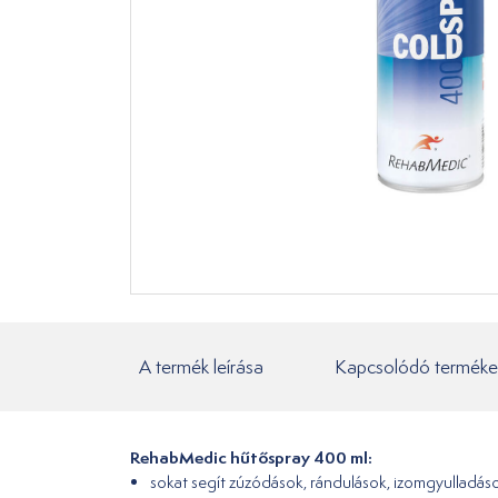
A termék leírása
Kapcsolódó terméke
RehabMedic hűtőspray 400 ml:
sokat segít zúzódások, rándulások, izomgyulladás