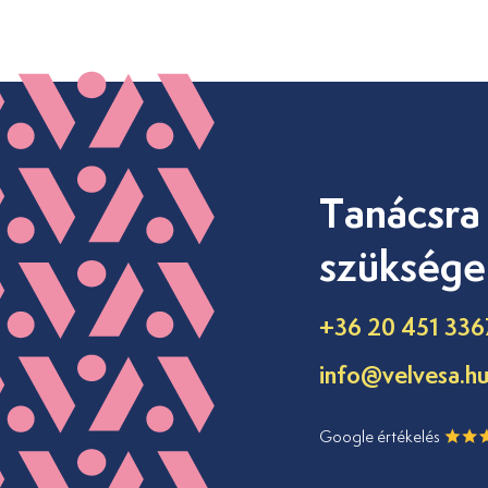
Tanácsra
szüksége
+36 20 451 336
info@velvesa.h
Google értékelés