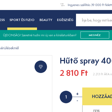
Ingyenes szállítás 39 000 Ft felet
ESS
SPORT ÉS FIZIO
BEAUTY
EGÉSZSÉG
ÚJDONSÁG! Szeretné tudni mi új van a kínálatunkban?
MEGNÉZ
sérüléseknél
Hűtő spray 40
2 810 Ft
2 213 Ft
ÁFA n
+
HOZZÁAD
-