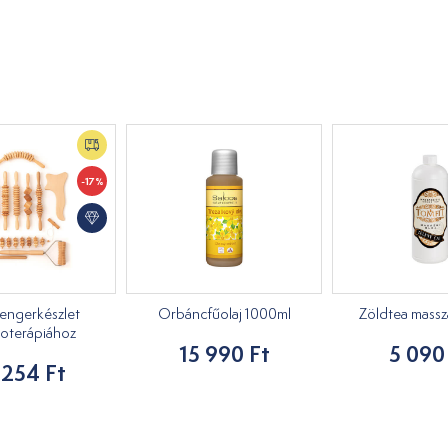
-17%
engerkészlet
Orbáncfűolaj 1000ml
Zöldtea masszáz
oterápiához
15 990 Ft
5 090
 254 Ft