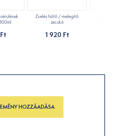
sérülések
Zselés hűtő / melegítő
COMPREFloss Floss
 300ml
zacskó
készlet 5x206cm - 
 Ft
1 920 Ft
31 990 Ft
LEMÉNY HOZZÁADÁSA