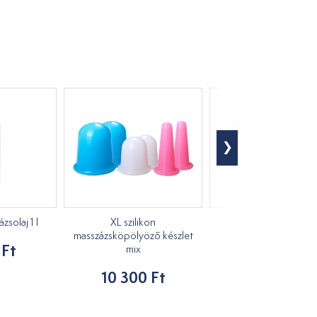
solaj 1 l
XL szilikon
Masszírozó kacs
masszázsköpölyöző készlet
 Ft
1 210 Ft
mix
10 300 Ft