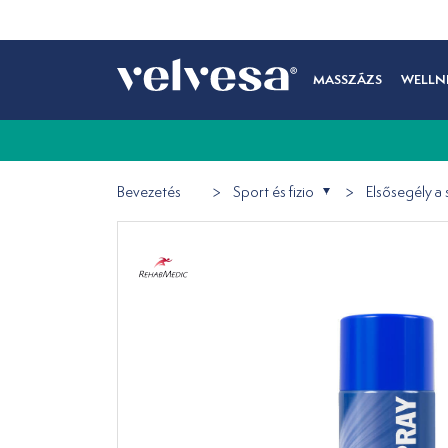
MASSZÁZS
WELLN
Bevezetés
Sport és fizio
Elsősegély a 