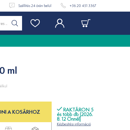
t
Szállítás 24 órán belül
+36 20 451 3367
0 ml
élkül
RAKTÁRON 5
NI A KOSÁRHOZ
és több db (2026.
8. 12 Önnél)
Kézbesítési információ