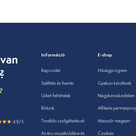
 van
Információ
E-shop
?
Kapcsolat
Hűségprogram
Szállítás és fizetés
Gyakori kérdések
7
Üzleti feltételek
Nagykereskedelem
u
Rólunk
Affiliate partnerpr
További szolgáltatások
Masszőr magazin
4.8/5
Az áru visszaküldése és
Cookies