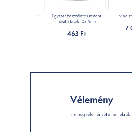
sive tape 5cm x 4,6m
Egyszer használatos instant
Medisti
hűsítő tasak 10x15cm
1 170 Ft
7 
463 Ft
Vélemény
Írja meg véleményét a termékről.