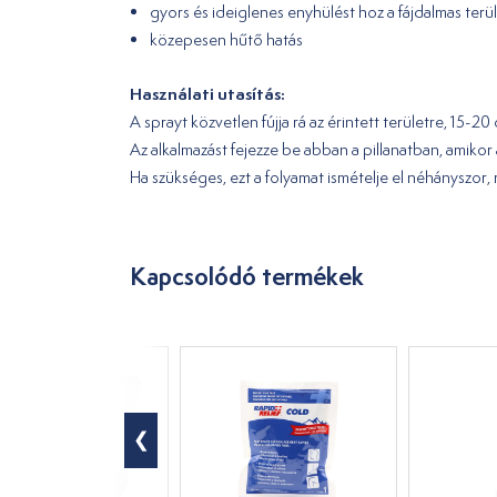
gyors és ideiglenes enyhülést hoz a fájdalmas terü
közepesen hűtő hatás
Használati utasítás:
A sprayt közvetlen fújja rá az érintett területre, 15
Az alkalmazást fejezze be abban a pillanatban, amikor 
Ha szükséges, ezt a folyamat ismételje el néhányszor,
Kapcsolódó termékek