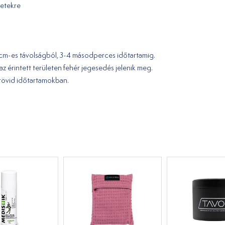
letekre
-20 cm-es távolságból, 3-4 másodperces időtartamig.
az érintett területen fehér jegesedés jelenik meg.
 rövid időtartamokban.