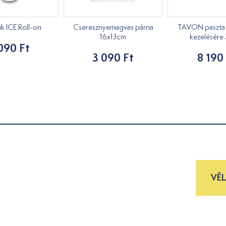
k ICE Roll-on
Cseresznyemagvas párna
TAVON paszta 
16x13cm
kezelésére
090 Ft
3 090 Ft
8 190
VÉ