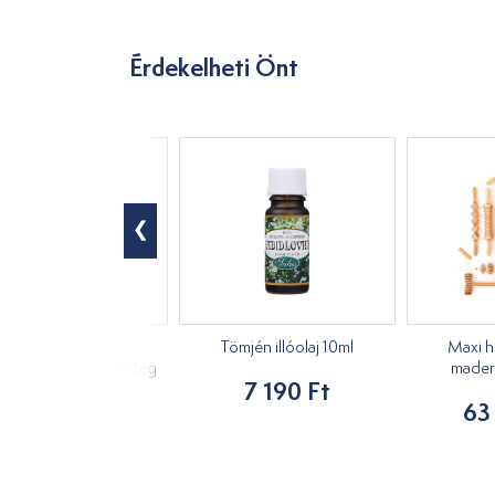
Érdekelheti Önt
Moxi, hosszú,
Tömjén illóolaj 10ml
Maxi h
ynövényes Tai yi hideg
mader
7 190 Ft
10db
63
3 490 Ft