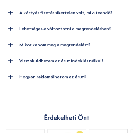
A kártyás fizetés sikertelen volt, mi a teendő?
Lehetséges-e változtatni a megrendelésben?
Mikor kapom meg a megrendelést?
Visszaküldhetem az árut indoklás nélkül?
Hogyan reklamálhatom az árut?
Érdekelheti Önt