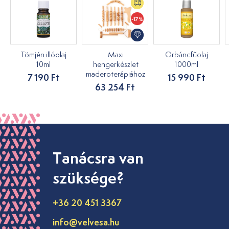
-17%
Tömjén illóolaj
Maxi
Orbáncfűolaj
10ml
hengerkészlet
1000ml
maderoterápiához
7 190 Ft
15 990 Ft
63 254 Ft
Tanácsra van
szüksége?
+36 20 451 3367
info@velvesa.hu