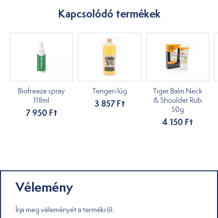
Kapcsolódó termékek
Biofreeze spray
Tengeri lúg
Tiger Balm Neck
118ml
& Shoulder Rub
3 857 Ft
50g
7 950 Ft
4 150 Ft
Vélemény
Írja meg véleményét a termékről.