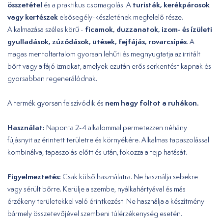
összetétel
turisták, kerékpárosok
és a praktikus csomagolás. A
vagy kertészek
elsősegély-készletének megfelelő része.
ficamok, duzzanatok, izom- és ízületi
Alkalmazása széles körű -
gyulladások, zúzódások, ütések, fejfájás, rovarcsípés
. A
magas mentoltartalom gyorsan lehűti és megnyugtatja az irritált
bőrt vagy a fájó izmokat, amelyek ezután erős serkentést kapnak és
gyorsabban regenerálódnak.
nem hagy foltot a ruhákon.
A termék gyorsan felszívódik és
Használat:
Naponta 2-4 alkalommal permetezzen néhány
fújásnyit az érintett területre és környékére. Alkalmas tapaszolással
kombinálva, tapaszolás előtt és után, fokozza a tejp hatását.
Figyelmeztetés:
Csak külső használatra. Ne használja sebekre
vagy sérült bőrre. Kerülje a szembe, nyálkahártyával és más
érzékeny területekkel való érintkezést. Ne használja a készítmény
bármely összetevőjével szembeni túlérzékenység esetén.