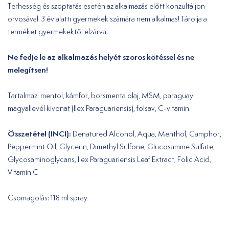
Terhesség és szoptatás esetén az alkalmazás előtt konzultáljon
orvosával. 3 év alatti gyermekek számára nem alkalmas! Tárolja a
terméket gyermekektől elzárva.
Ne fedje le az alkalmazás helyét szoros kötéssel és ne
melegítsen!
Tartalmaz: mentol, kámfor, borsmenta olaj, MSM, paraguayi
magyallevél kivonat (Ilex Paraguariensis), folsav, C-vitamin.
Összetétel (INCI):
Denatured Alcohol, Aqua, Menthol, Camphor,
Peppermint Oil, Glycerin, Dimethyl Sulfone, Glucosamine Sulfate,
Glycosaminoglycans, Ilex Paraguariensis Leaf Extract, Folic Acid,
Vitamin C
Csomagolás: 118 ml spray