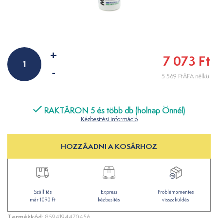
+
7 073 Ft
-
5 569 FtÁFA nélkül
RAKTÁRON 5 és több db (holnap Önnél)
Kézbesítési információ
HOZZÁADNI A KOSÁRHOZ
Szállítás
Express
Problémamentes
már 1090 Ft
kézbesítés
visszaküldés
Termékkód:
8594194470456