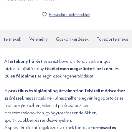
Hozzáadni a kedvencekhez
ó termékek
Vélemény
Gyakori kérdések
További termékek
hatékony hűtést
A
és az azt követő intenzív vérkeringést
tökéletesen megszünteti az izom-
biztosító hűsítő spray
és
fájdalmat
ízületi
és segíti azok regenerálódását.
praktikus és higiéniailag ártalmatlan felviteli módszerhez
A
szórással
, masszírozás nélkül használhatja egyénileg sportolás és
testmozgás közben, valamint professzionálisan
masszázsszalonokban, gyógytornász rendelőkben,
sportklubokban és rendezvényeken.
természetes
A sprayt értékelni fogják azok, akiknek fontos a