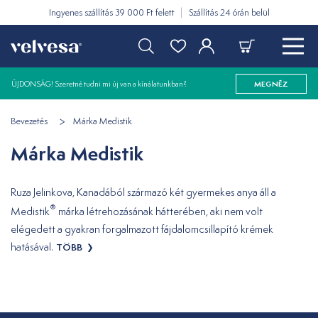
Ingyenes szállítás 39 000 Ft felett
Szállítás 24 órán belül
ÚJDONSÁG! Szeretné tudni mi új van a kínálatunkban?
MEGNÉZ
Bevezetés
Márka Medistik
Márka Medistik
Ruza Jelinkova, Kanadából származó két gyermekes anya áll a
®
Medistik
márka létrehozásának hátterében, aki nem volt
elégedett a gyakran forgalmazott fájdalomcsillapító krémek
hatásával.
TÖBB