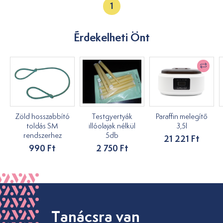
1
Érdekelheti Önt
Zöld hosszabbító
Testgyertyák
Paraffin melegítő
toldás SM
illóolajak nélkül
3,5l
rendszerhez
5db
21 221 Ft
990 Ft
2 750 Ft
Tanácsra van