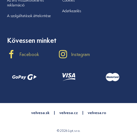
Az áru visszaküldése és
Cookies
reklamáció
Adatkezelés
A szolgáltatások áttekintése
Kövessen minket
Facebook
Instagram
velvesa.sk
velvesa.cz
velvesa.ro
© 2026 Lipt, s.r.o.