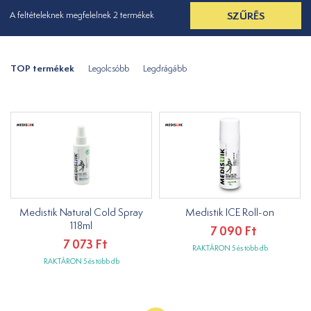
SZŰRÉS
A feltételeknek megfelelnek 2 termékek
TOP termékek
Legolcsóbb
Legdrágább
Medistik Natural Cold Spray
Medistik ICE Roll-on
118ml
7 090 Ft
7 073 Ft
RAKTÁRON 5 és több db
RAKTÁRON 5 és több db