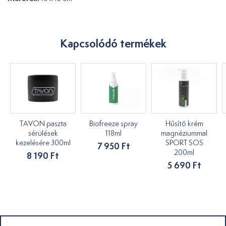
Kapcsolódó termékek
TAVON paszta
Biofreeze spray
Hűsítő krém
sérülések
118ml
magnéziummal
kezelésére 300ml
SPORT SOS
7 950 Ft
200ml
8 190 Ft
5 690 Ft