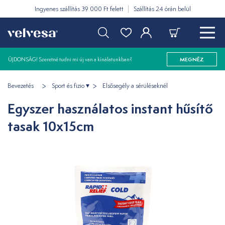
Ingyenes szállítás 39 000 Ft felett
Szállítás 24 órán belül
ÚJDONSÁG! Szeretné tudni mi új van a kínálatunkban?
MEGNÉZ
Bevezetés
Sport és fizio
Elsősegély a sérüléseknél
Egyszer használatos instant hűsítő
tasak 10x15cm