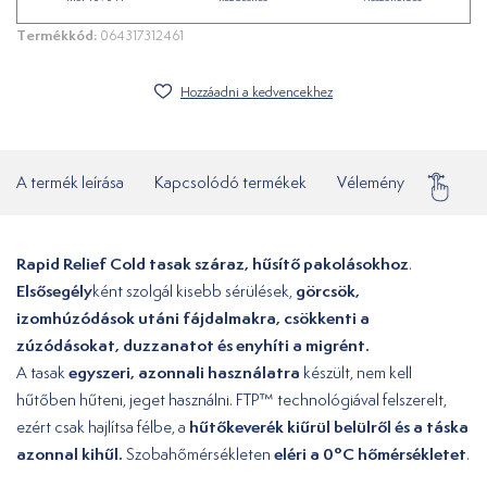
Termékkód:
064317312461
Hozzáadni a kedvencekhez
A termék leírása
Kapcsolódó termékek
Vélemény
Gyakor
Rapid Relief Cold tasak száraz, hűsítő pakolásokhoz
.
Elsősegély
görcsök,
ként szolgál kisebb sérülések,
izomhúzódások utáni fájdalmakra, csökkenti a
zúzódásokat, duzzanatot és enyhíti a migrént.
egyszeri, azonnali használatra
A tasak
készült, nem kell
hűtőben hűteni, jeget használni. FTP™ technológiával felszerelt,
hűtőkeverék kiűrül belülről és a táska
ezért csak hajlítsa félbe, a
azonnal kihűl.
eléri a 0ºC hőmérsékletet
Szobahőmérsékleten
.