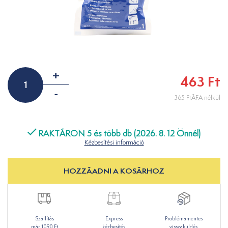
+
463 Ft
-
365 FtÁFA nélkül
RAKTÁRON 5 és több db (2026. 8. 12 Önnél)
Kézbesítési információ
HOZZÁADNI A KOSÁRHOZ
Szállítás
Express
Problémamentes
már 1090 Ft
kézbesítés
visszaküldés