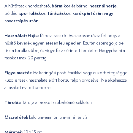
bármikor
használhatja
A hűtőtasak hordozható,
és bárhol
,
sportoláskor, túrázáskor, kerékpártúrán vagy
például
rovarcsípés után.
Használat:
Hajtsa félbe a zacskót és alaposan rázza fel, hogy a
hűsítő keverék egyenletesen leülepedjen. Ezután csomagolja be
tiszta törölközőbe, és vigye fel az érintett területre. Hagyja hatni a
tasakot max. 20 percig.
Figyelmeztés:
Ha keringési problémákkal vagy cukorbetegséggel
küzd, a tasak használata előtt konzultáljon orvosával. Ne alkalmazza
a tasakot nyitott sebekre.
Tárolás:
Tárolja a tasakot szobahőmérsékleten.
Összetétel:
kalcium-ammónium-nitrát és víz
Méretek:
10 x 15 cm