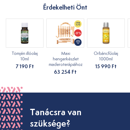
Érdekelheti Önt
-17%
Tömjén illóolaj
Maxi
Orbáncfűolaj
10ml
hengerkészlet
1000ml
maderoterápiához
7 190 Ft
15 990 Ft
63 254 Ft
Tanácsra van
szüksége?