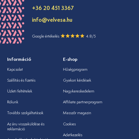
+36 20 451 3367
info@velvesa.hu
Google értékelés
4.8/5
Információ
E-shop
Kapcsolat
Hűségprogram
Szállítás és fizetés
Gyakori kérdések
Üzleti feltételek
Nagykereskedelem
Rólunk
Affiliate partnerprogram
További szolgáltatások
Masszőr magazin
Az áru visszaküldése és
Cookies
reklamáció
Adatkezelés