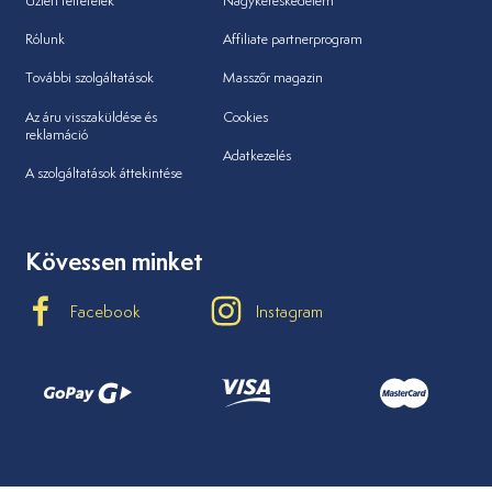
Üzleti feltételek
Nagykereskedelem
Rólunk
Affiliate partnerprogram
További szolgáltatások
Masszőr magazin
Az áru visszaküldése és
Cookies
reklamáció
Adatkezelés
A szolgáltatások áttekintése
Kövessen minket
Facebook
Instagram