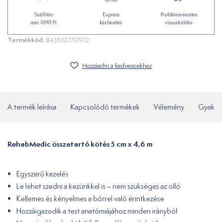
Szállítás
Express
Problémamentes
már 1090 Ft
kézbesítés
visszaküldés
Termékkód:
8435327701972
Hozzáadni a kedvencekhez
A termék leírása
Kapcsolódó termékek
Vélemény
Gyakor
RehabMedic összetartó kötés 5 cm x 4,6 m
Egyszerű kezelés
Le lehet szedni a kezünkkel is – nem szükséges az olló
Kellemes és kényelmes a bőrrel való érintkezése
Hozzáigazodik a test anatómiájához minden irányból