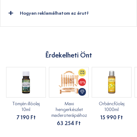
Hogyan reklamálhatom az árut?
Érdekelheti Önt
-17%
Tömjén illóolaj
Maxi
Orbáncfűolaj
10ml
hengerkészlet
1000ml
maderoterápiához
7 190 Ft
15 990 Ft
63 254 Ft