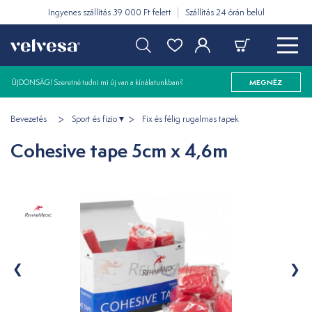
Ingyenes szállítás 39 000 Ft felett
Szállítás 24 órán belül
ÚJDONSÁG! Szeretné tudni mi új van a kínálatunkban?
MEGNÉZ
Bevezetés
Sport és fizio
Fix és félig rugalmas tapek
Cohesive tape 5cm x 4,6m