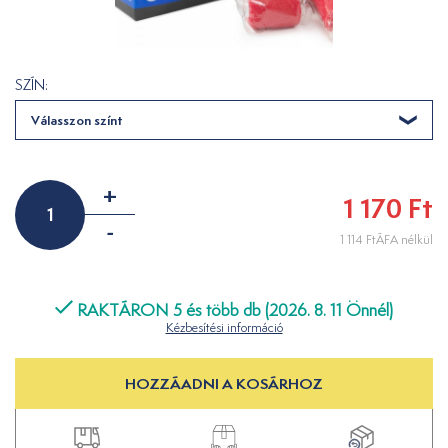
SZÍN:
Válasszon színt
+
1 170 Ft
-
1 114 FtÁFA nélkül
RAKTÁRON 5 és több db (2026. 8. 11 Önnél)
Kézbesítési információ
HOZZÁADNI A KOSÁRHOZ