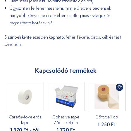
Nem steril (csak a külső felhasználásra ajánlott)
Úgyszintén fel lehet használni, mint előtape, a paciensek
nagyobb kényelme érdekében esetleg más szalagok és
ragasztható kötések alá
5 színbeli kivitelezésben kapható: fehér, fekete, piros, kék és test
színében.
Kapcsolódó termékek
Care&Move erős
Cohesive tape
Előtape 1 db
tape
7,5cm x 4,6m
1 250 Ft
1 370 Ft - tól
1 720 Ft