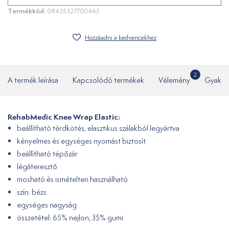
Termékkód:
08435327700463
Hozzáadni a kedvencekhez
2
A termék leírása
Kapcsolódó termékek
Vélemény
Gyakor
RehabMedic Knee Wrap Elastic:
beállítható térdkötés, elasztikus szálakból legyártva
kényelmes és egységes nyomást biztosít
beállítható tépőzár
légáteresztő
mosható és ismételten használható
szín: bézs
egységes nagyság
összetétel: 65% nejlon, 35% gumi