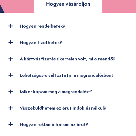
Hogyan vásároljon
Hogyan rendelhetek?
Hogyan fizethetek?
A kártyás fizetés sikertelen volt, mi a teendő?
Lehetséges-e változtatni a megrendelésben?
Mikor kapom meg a megrendelést?
Visszaküldhetem az árut indoklás nélkül?
Hogyan reklamálhatom az árut?