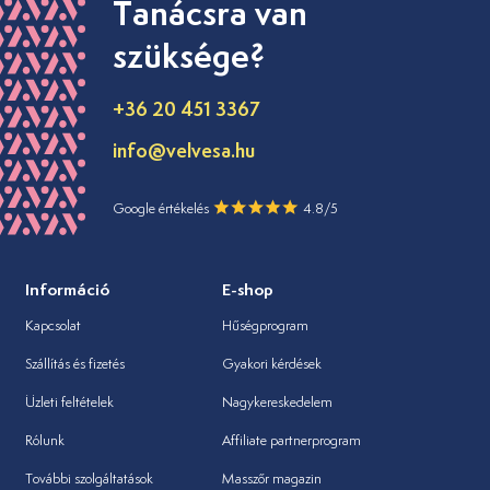
Tanácsra van
szüksége?
+36 20 451 3367
info@velvesa.hu
Google értékelés
4.8/5
Információ
E-shop
Kapcsolat
Hűségprogram
Szállítás és fizetés
Gyakori kérdések
Üzleti feltételek
Nagykereskedelem
Rólunk
Affiliate partnerprogram
További szolgáltatások
Masszőr magazin