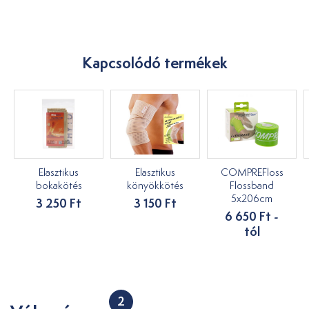
Kapcsolódó termékek
Elasztikus
Elasztikus
COMPREFloss
bokakötés
könyökkötés
Flossband
5x206cm
3 250 Ft
3 150 Ft
6 650 Ft -
tól
2