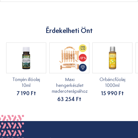
Érdekelheti Önt
-17%
Tömjén illóolaj
Maxi
Orbáncfűolaj
10ml
hengerkészlet
1000ml
maderoterápiához
7 190 Ft
15 990 Ft
63 254 Ft