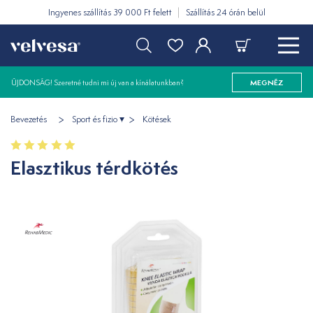
Ingyenes szállítás 39 000 Ft felett
Szállítás 24 órán belül
ÚJDONSÁG! Szeretné tudni mi új van a kínálatunkban?
MEGNÉZ
Bevezetés
Sport és fizio
Kötések
Elasztikus térdkötés