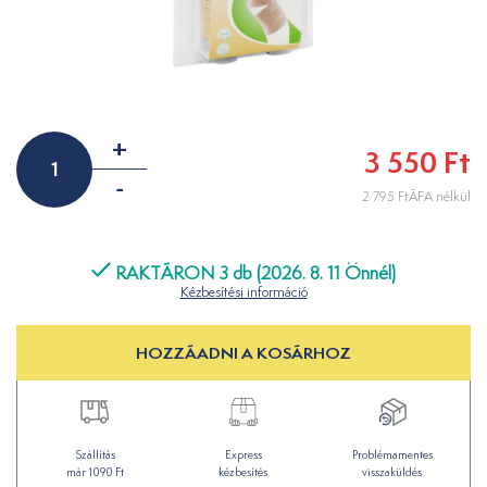
+
3 550 Ft
-
2 795 FtÁFA nélkül
RAKTÁRON 3 db (2026. 8. 11 Önnél)
Kézbesítési információ
HOZZÁADNI A KOSÁRHOZ
Szállítás
Express
Problémamentes
már 1090 Ft
kézbesítés
visszaküldés