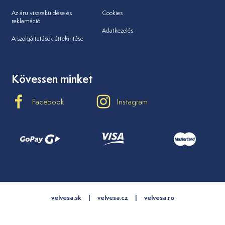
Az áru visszaküldése és
Cookies
reklamáció
Adatkezelés
A szolgáltatások áttekintése
Kövessen minket
Facebook
Instagram
velvesa.sk
velvesa.cz
velvesa.ro