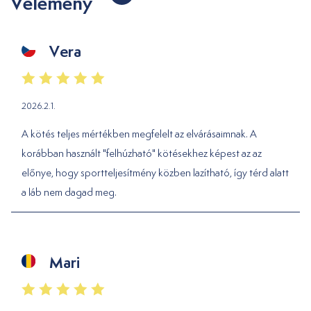
Vélemény
Vera
2026.2.1.
A kötés teljes mértékben megfelelt az elvárásaimnak. A
korábban használt "felhúzható" kötésekhez képest az az
előnye, hogy sportteljesítmény közben lazítható, így térd alatt
a láb nem dagad meg.
Mari