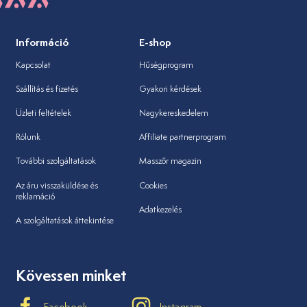
Információ
E-shop
Kapcsolat
Hűségprogram
Szállítás és fizetés
Gyakori kérdések
Üzleti feltételek
Nagykereskedelem
Rólunk
Affiliate partnerprogram
További szolgáltatások
Masszőr magazin
Az áru visszaküldése és
Cookies
reklamáció
Adatkezelés
A szolgáltatások áttekintése
Kövessen minket
Facebook
Instagram