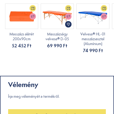
Masszázs alátét
Masszázságy
Velvesa® HL-01
200x90cm
velvesa® D-05
masszázsasztal
(Alumínium)
52 452 Ft
69 990 Ft
74 990 Ft
Vélemény
Írja meg véleményét a termékről.