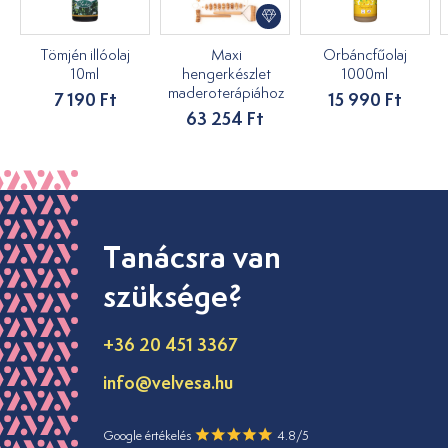
Tömjén illóolaj
Maxi
Orbáncfűolaj
10ml
hengerkészlet
1000ml
maderoterápiához
7 190 Ft
15 990 Ft
63 254 Ft
Tanácsra van
szüksége?
+36 20 451 3367
info@velvesa.hu
Google értékelés
4.8/5