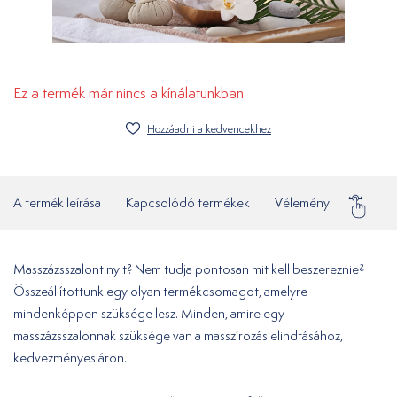
Ez a termék már nincs a kínálatunkban.
Hozzáadni a kedvencekhez
A termék leírása
Kapcsolódó termékek
Vélemény
Gyakor
Masszázsszalont nyit? Nem tudja pontosan mit kell beszereznie?
Összeállítottunk egy olyan termékcsomagot, amelyre
mindenképpen szüksége lesz. Minden, amire egy
masszázsszalonnak szüksége van a masszírozás elindtásához,
kedvezményes áron.