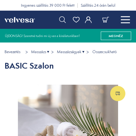
Ingyenes szállítás 39 000 Ft felett
Szállítás 24 órán belül
ÚJDONSÁG! Szeretné tudni mi új van a kínálatunkban?
MEGNÉZ
Bevezetés
Masszázs
Masszázságyak
Összecsukható
BASIC Szalon