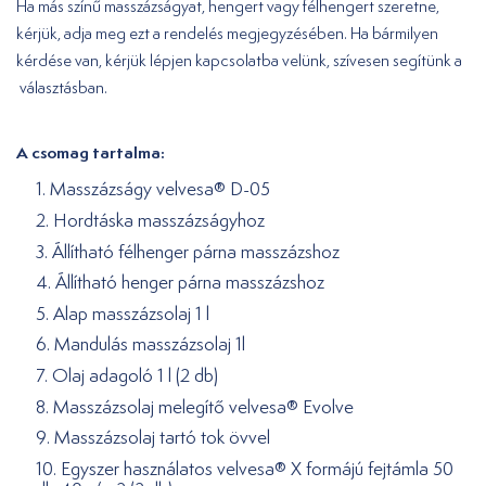
Ha más színű masszázságyat, hengert vagy félhengert szeretne,
kérjük, adja meg ezt a rendelés megjegyzésében. Ha bármilyen
kérdése van, kérjük lépjen kapcsolatba velünk, szívesen segítünk a
választásban.
A csomag tartalma:
1. Masszázságy velvesa® D-05
2. Hordtáska masszázságyhoz
3. Állítható félhenger párna masszázshoz
4. Állítható henger párna masszázshoz
5. Alap masszázsolaj 1 l
6. Mandulás masszázsolaj 1l
7. Olaj adagoló 1 l (2 db)
8. Masszázsolaj melegítő velvesa® Evolve
9. Masszázsolaj tartó tok övvel
10. Egyszer használatos velvesa® X formájú fejtámla 50