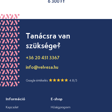
6 300 Ft
Tanácsra van
szüksége?
+36 20 451 3367
info@velvesa.hu
Google értékelés
4.8/5
Információ
E-shop
Kapcsolat
Hűségprogram