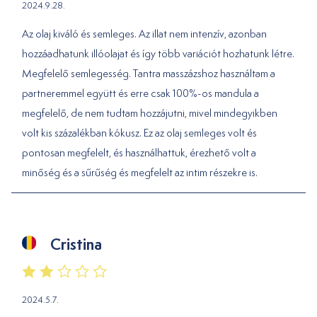
2024.9.28.
Az olaj kiváló és semleges. Az illat nem intenzív, azonban
hozzáadhatunk illóolajat és így több variációt hozhatunk létre.
Megfelelő semlegesség. Tantra masszázshoz használtam a
partneremmel együtt és erre csak 100%-os mandula a
megfelelő, de nem tudtam hozzájutni, mivel mindegyikben
volt kis százalékban kókusz. Ez az olaj semleges volt és
pontosan megfelelt, és használhattuk, érezhető volt a
minőség és a sűrűség és megfelelt az intim részekre is.
Cristina
2024.5.7.