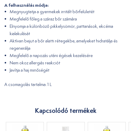
A felhasználás módja:
Megnyugtatja a gyermekek irritált bőrfelületét
Megfelelő főleg a száraz bőr számára
Elnyomja a különböző pikkelysömör, pattanások, ekcéma
kialakulását
Aktívan bejut a bőr alatti rétegekbe, amelyeket hidratálja és
regenerálja
Megfelelő a napozás utáni égések kezelésére
Nem okoz allergiás reakciót
Javítja a haj minőségét
A csomagolás tartalma: 1 L
Kapcsolódó termékek