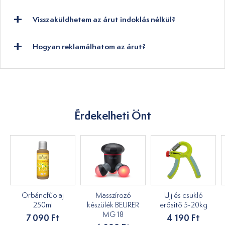
Visszaküldhetem az árut indoklás nélkül?
Hogyan reklamálhatom az árut?
Érdekelheti Önt
Orbáncfűolaj
Masszírozó
Ujj és csukló
250ml
készülék BEURER
erősítő 5-20kg
MG 18
7 090 Ft
4 190 Ft