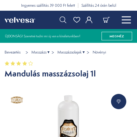
Ingyenes szállítás 39 000 Ft felett
Szállítás 24 órán belül
ÚJDONSÁG! Szeretné tudni mi új van a kínálatunkban?
MEGNÉZ
Bevezetés
Masszázs
Masszázsolajak
Növényi
Mandulás masszázsolaj 1l