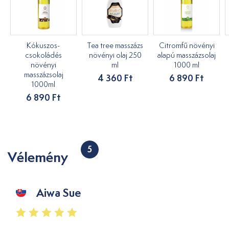
Kókuszos-
Tea tree masszázs
Citromfű növényi
csokoládés
növényi olaj 250
alapú masszázsolaj
növényi
ml
1000 ml
masszázsolaj
4 360 Ft
6 890 Ft
1000ml
6 890 Ft
5
Vélemény
Aiwa Sue