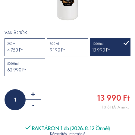
VARIÁCIÓK:
250ml
500ml
1000ml
4 750 Ft
9 190 Ft
13 990 Ft
5000ml
62 990 Ft
+
13 990 Ft
-
11 016 FtÁFA nélkül
RAKTÁRON 1 db (2026. 8. 12 Önnél)
Kézbesítési információ