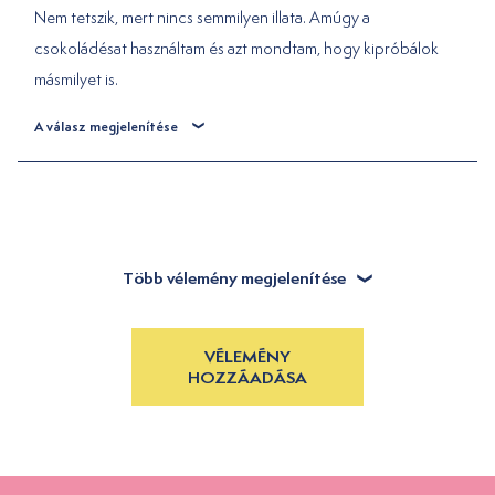
Nem tetszik, mert nincs semmilyen illata. Amúgy a
csokoládésat használtam és azt mondtam, hogy kipróbálok
másmilyet is.
A válasz megjelenítése
Több vélemény megjelenítése
VÉLEMÉNY
HOZZÁADÁSA