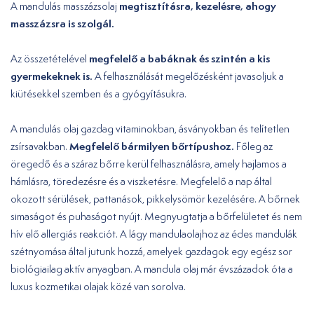
megtisztításra, kezelésre, ahogy
A mandulás masszázsolaj
masszázsra is szolgál.
megfelelő a babáknak és szintén a kis
Az összetételével
gyermekeknek is.
A felhasználását megelőzésként javasoljuk a
kiütésekkel szemben és a gyógyításukra.
A mandulás olaj gazdag vitaminokban, ásványokban és telítetlen
Megfelelő bármilyen bőrtípushoz.
zsírsavakban.
Főleg az
öregedő és a száraz bőrre kerül felhasználásra, amely hajlamos a
hámlásra, töredezésre és a viszketésre. Megfelelő a nap által
okozott sérülések, pattanások, pikkelysömör kezelésére. A bőrnek
simaságot és puhaságot nyújt. Megnyugtatja a bőrfelületet és nem
hív elő allergiás reakciót. A lágy mandulaolajhoz az édes mandulák
szétnyomása által jutunk hozzá, amelyek gazdagok egy egész sor
biológiailag aktív anyagban. A mandula olaj már évszázadok óta a
luxus kozmetikai olajak közé van sorolva.