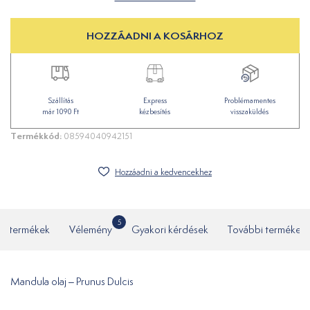
HOZZÁADNI A KOSÁRHOZ
Szállítás
Express
Problémamentes
már 1090 Ft
kézbesítés
visszaküldés
Termékkód:
08594040942151
Hozzáadni a kedvencekhez
5
ó termékek
Vélemény
Gyakori kérdések
További termékek
Mandula olaj – Prunus Dulcis