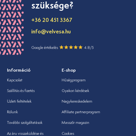
szüksége?
+36 20 451 3367
info@velvesa.hu
Google értékelés
4.8/5
Információ
E-shop
Kapcsolat
Hűségprogram
Szállítás és fizetés
Gyakori kérdések
Üzleti feltételek
Nagykereskedelem
Rólunk
Affiliate partnerprogram
További szolgáltatások
Masszőr magazin
Az áru visszaküldése és
Cookies