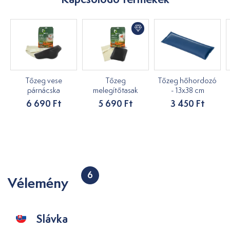
Tőzeg vese
Tőzeg
Tőzeg hőhordozó
párnácska
melegítőtasak
- 13x38 cm
6 690 Ft
5 690 Ft
3 450 Ft
6
Vélemény
Slávka