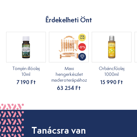
Érdekelheti Önt
-17%
Tömjén illóolaj
Maxi
Orbáncfűolaj
10ml
hengerkészlet
1000ml
maderoterápiához
7 190 Ft
15 990 Ft
63 254 Ft
Tanácsra van