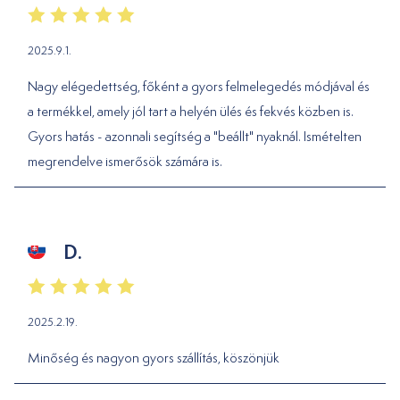
2025.9.1.
Nagy elégedettség, főként a gyors felmelegedés módjával és
a termékkel, amely jól tart a helyén ülés és fekvés közben is.
Gyors hatás - azonnali segítség a "beállt" nyaknál. Ismételten
megrendelve ismerősök számára is.
D.
2025.2.19.
Minőség és nagyon gyors szállítás, köszönjük