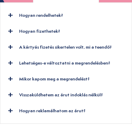
Hogyan rendelhetek?
Hogyan fizethetek?
A kártyás fizetés sikertelen volt, mi a teendő?
Lehetséges-e változtatni a megrendelésben?
Mikor kapom meg a megrendelést?
Visszaküldhetem az árut indoklás nélkül?
Hogyan reklamálhatom az árut?