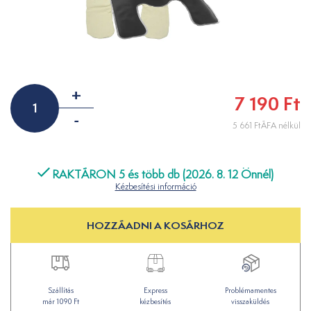
+
7 190 Ft
-
5 661 FtÁFA nélkül
RAKTÁRON 5 és több db (2026. 8. 12 Önnél)
Kézbesítési információ
HOZZÁADNI A KOSÁRHOZ
Szállítás
Express
Problémamentes
már 1090 Ft
kézbesítés
visszaküldés