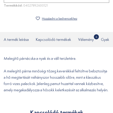
Termékkód:
04027892600121
Hozzáadni a kedvencekhez
6
A termék leírása
Kapcsolódó termékek
Vélemény
Gyakor
Melegítő párnácska a nyak és a váll területére.
A melegítő párna minőségi tőzeg keverékkel feltöltve bebiztosítja
a hő megtartását néhányszor hosszabb időre, mint a klasszikus
forró vizes palackok. Jelenleg pamut huzattal vannak kézbesítve,
amely megakadályozza a hősokk keletkezését az alkalmazás helyén.
Kapcsolódó termékek