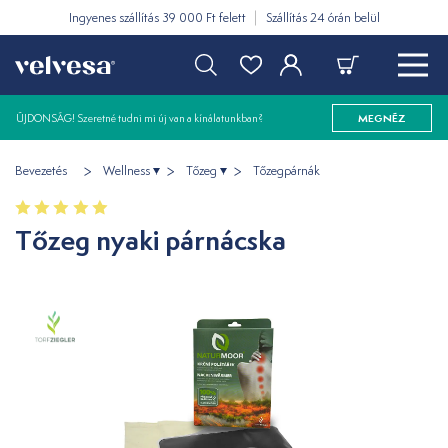
Ingyenes szállítás 39 000 Ft felett
Szállítás 24 órán belül
ÚJDONSÁG! Szeretné tudni mi új van a kínálatunkban?
MEGNÉZ
Bevezetés
Wellness
Tőzeg
Tőzegpárnák
Tőzeg nyaki párnácska