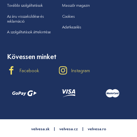
További szolgáltatások
Masszőr magazin
Az áru visszaküldése és
Cookies
reklamáció
Adatkezelés
A szolgáltatások áttekintése
Kövessen minket
Facebook
Instagram
velvesa.sk
velvesa.cz
velvesa.ro