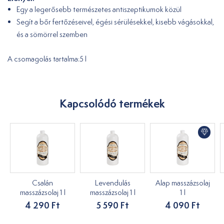
Egy a legerősebb természetes antiszeptikumok közül
Segít a bőr fertőzéseivel, égési sérülésekkel, kisebb vágásokkal,
és a sömörrel szemben
A csomagolás tartalma:5 l
Kapcsolódó termékek
Csalán
Levendulás
Alap masszázsolaj
masszázsolaj 1 l
masszázsolaj 1 l
1 l
4 290 Ft
5 590 Ft
4 090 Ft