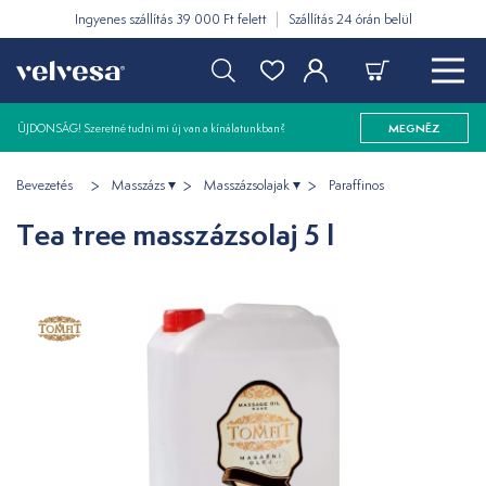
Ingyenes szállítás 39 000 Ft felett
Szállítás 24 órán belül
ÚJDONSÁG! Szeretné tudni mi új van a kínálatunkban?
MEGNÉZ
Bevezetés
Masszázs
Masszázsolajak
Paraffinos
Tea tree masszázsolaj 5 l