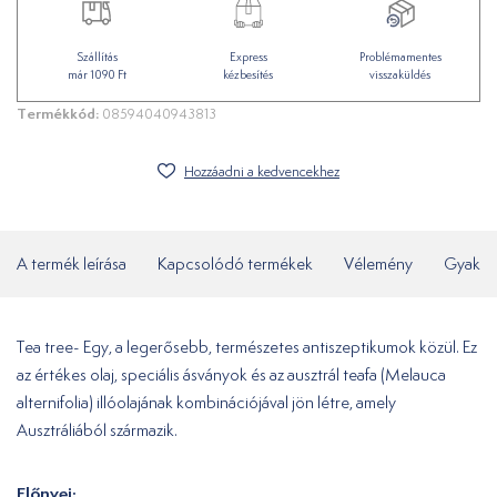
Szállítás
Express
Problémamentes
már 1090 Ft
kézbesítés
visszaküldés
Termékkód:
08594040943813
Hozzáadni a kedvencekhez
A termék leírása
Kapcsolódó termékek
Vélemény
Gyakor
Tea tree- Egy, a legerősebb, természetes antiszeptikumok közül. Ez
az értékes olaj, speciális ásványok és az ausztrál teafa (Melauca
alternifolia) illóolajának kombinációjával jön létre, amely
Ausztráliából származik.
Előnyei: