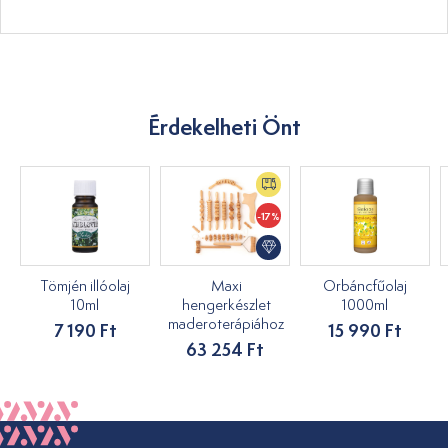
Érdekelheti Önt
-17%
Tömjén illóolaj
Maxi
Orbáncfűolaj
10ml
hengerkészlet
1000ml
maderoterápiához
7 190 Ft
15 990 Ft
63 254 Ft