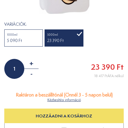
VARIÁCIÓK:
1000ml
5000ml
5 090 Ft
23 390 Ft
+
23 390 Ft
-
18 417 FtÁFA nélkül
Raktáron a beszállítónál (Önnél 3 - 5 napon belül)
Kézbesítési információ
HOZZÁADNI A KOSÁRHOZ