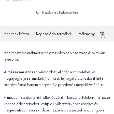
Hozzáadni a kedvencekhez
A termék leírása
Kapcsolódó termékek
Vélemény
Gyakor
A természetes méhméz a masszázsokra és a csomagolásokra van
javasolva.
A mézes masszázs
a véráramlást, ellazítja a szöveteket, és
megnyugtatja az izmokat. Nem csak támogató eszközként hat a
problémáknál, hanem megfelelő a problémák megelőzésénél is.
A mézes masszázs, a hát reflexiós zónáin keresztül felélénkíti a hozzá
kapcsolódó szerveket. Javítja a kiválasztási képességeket és
megerősíti az immunrendszert. Ezzel a masszázzsal összhangban