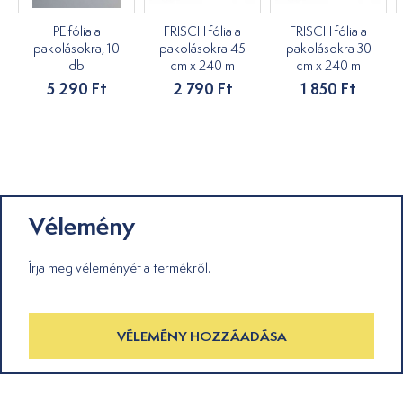
PE fólia a
FRISCH fólia a
FRISCH fólia a
pakolásokra, 10
pakolásokra 45
pakolásokra 30
db
cm x 240 m
cm x 240 m
5 290 Ft
2 790 Ft
1 850 Ft
Vélemény
Írja meg véleményét a termékről.
VÉLEMÉNY HOZZÁADÁSA