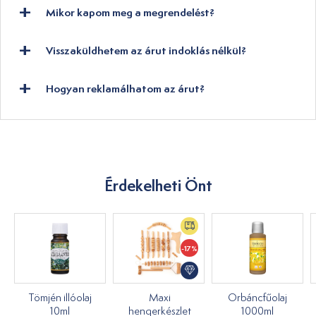
Mikor kapom meg a megrendelést?
Visszaküldhetem az árut indoklás nélkül?
Hogyan reklamálhatom az árut?
Érdekelheti Önt
-17%
Tömjén illóolaj
Maxi
Orbáncfűolaj
10ml
hengerkészlet
1000ml