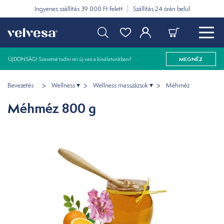
Ingyenes szállítás 39 000 Ft felett
Szállítás 24 órán belül
ÚJDONSÁG! Szeretné tudni mi új van a kínálatunkban?
MEGNÉZ
Bevezetés
Wellness
Wellness masszázsok
Méhméz
Méhméz 800 g