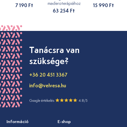
maderoterápiához
7 190 Ft
15 990 Ft
63 254 Ft
Tanácsra van
szüksége?
+36 20 451 3367
info@velvesa.hu
Google értékelés
4.8/5
Információ
E-shop