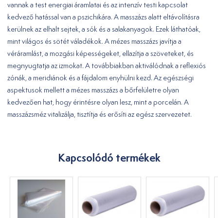
vannak a test energiai áramlatai és az intenzív testi kapcsolat
kedvező hatással van a pszichikára. A masszázs alatt eltávolításra
kerülnek az elhalt sejtek, a sók és a salakanyagok. Ezek láthatóak,
mint világos és sötét váladékok. A mézes masszázs javítja a
véráramlást, a mozgási képességeket, ellazítja a szöveteket, és
megnyugtatja az izmokat. A továbbiakban aktiválódnak a reflexiós
zónák, a meridiánok és a fájdalom enyhülni kezd. Az egészségi
aspektusok mellett a mézes masszázs a bőrfelületre olyan
kedvezően hat, hogy érintésre olyan lesz, mint a porcelán. A
masszázsméz vitalizálja, tisztítja és erősíti az egész szervezetet.
Kapcsolódó termékek