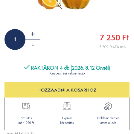
+
7 250 Ft
-
5 709 FtÁFA nélkül
RAKTÁRON 4 db (2026. 8. 12 Önnél)
Kézbesítési információ
HOZZÁADNI A KOSÁRHOZ
Szállítás
Express
Problémamentes
már 1090 Ft
kézbesítés
visszaküldés
Termékkód:
9015