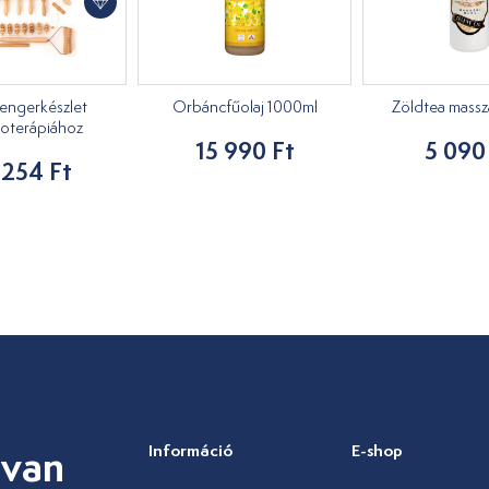
engerkészlet
Orbáncfűolaj 1000ml
Zöldtea masszáz
oterápiához
15 990 Ft
5 090
 254 Ft
 van
Információ
E-shop