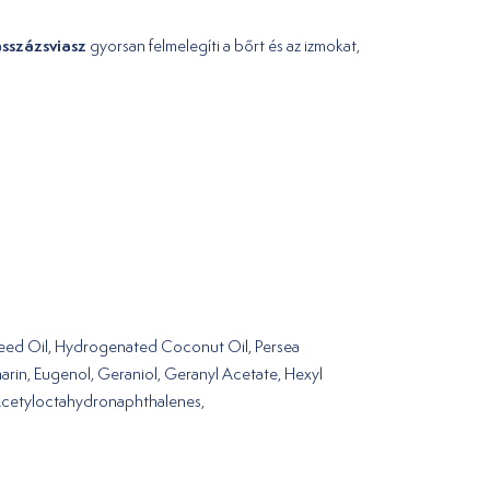
sszázsviasz
gyorsan felmelegíti a bőrt és az izmokat,
Seed Oil, Hydrogenated Coconut Oil, Persea
arin, Eugenol, Geraniol, Geranyl Acetate, Hexyl
l Acetyloctahydronaphthalenes,