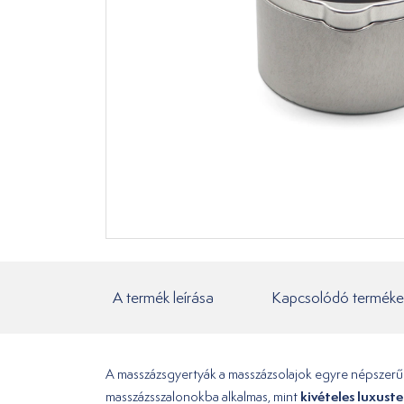
A termék leírása
Kapcsolódó terméke
A masszázsgyertyák a masszázsolajok egyre népszerűb
kivételes luxust
masszázsszalonokba alkalmas, mint