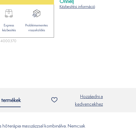
Önnél)
Kézbesítési információ
Express
Problémamentes
kézbesítés
visszaküldés
34000370
Hozzáadni a
 termékek
kedvencekhez
és hőterápia masszázzsal kombinálva. Nemcsak