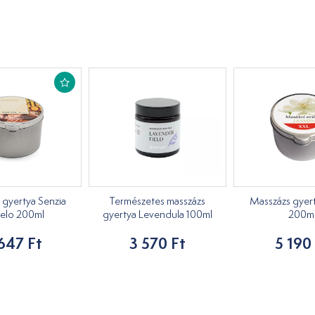
 gyertya Senzia
Természetes masszázs
Masszázs gyert
elo 200ml
gyertya Levendula 100ml
200m
647 Ft
3 570 Ft
5 190