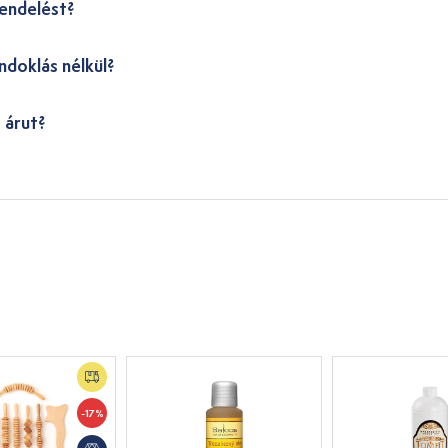
endelést?
ndoklás nélkül?
 árut?
-17%