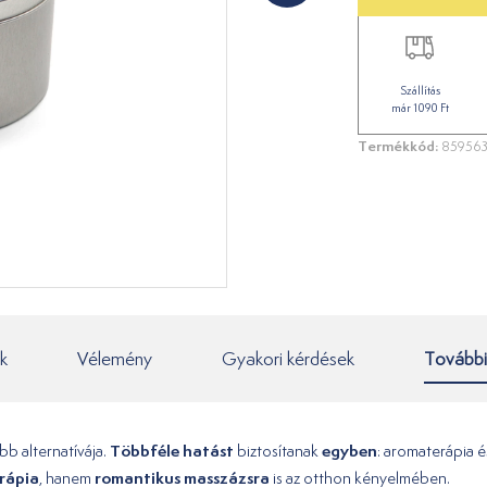
Szállítás
már 1090 Ft
Termékkód:
85956
k
Vélemény
Gyakori kérdések
További
Többféle hatást
egyben
b alternatívája.
biztosítanak
: aromaterápia 
erápia
romantikus masszázsra
, hanem
is az otthon kényelmében.