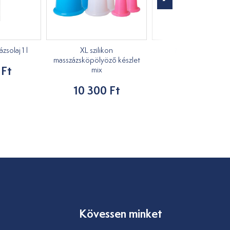
solaj 1 l
XL szilikon
Masszírozó kacs
masszázsköpölyöző készlet
 Ft
1 210 Ft
mix
10 300 Ft
Kövessen minket