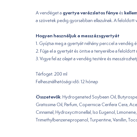
gyertya varázslatos fénye
kellem
A vendéget a
és
a szövetek pedig gyorsabban ellazulnak. A feloldott 
Hogyan használjuk a masszázsgyertyát
1. Gyújtsa meg a gyertyát néhány perccel a vendég érk
2. Fújja el a gyertyát és öntse a tenyerébe a feloldott 
3. Vigye fel az olajat a vendég testére és masszírozha
Térfogat: 200 ml
Felhasználhatósági idő: 12 hónap
Összetevők
: Hydrogenated Soybean Oil, Butyrosper
Gratissima Oil, Parfum, Copernicia Cerifera Cera, Ac
Cinnamal, Hydroxycitronellal, Iso Eugenol, Limonene,
Trimethylbenzenepropanol, Turpentine, Vanillin, To