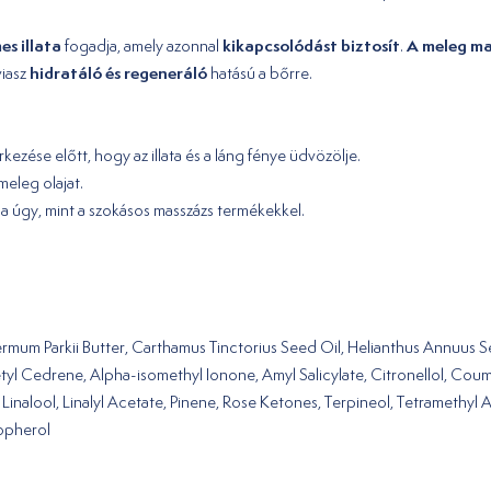
es illata
kikapcsolódást biztosít
A meleg ma
fogadja, amely azonnal
.
hidratáló és regeneráló
viasz
hatású a bőrre.
ezése előtt, hogy az illata és a láng fénye üdvözölje.
meleg olajat.
tja úgy, mint a szokásos masszázs termékekkel.
mum Parkii Butter, Carthamus Tinctorius Seed Oil, Helianthus Annuus 
etyl Cedrene, Alpha-isomethyl Ionone, Amyl Salicylate, Citronellol, Coum
 Linalool, Linalyl Acetate, Pinene, Rose Ketones, Terpineol, Tetramethy
copherol