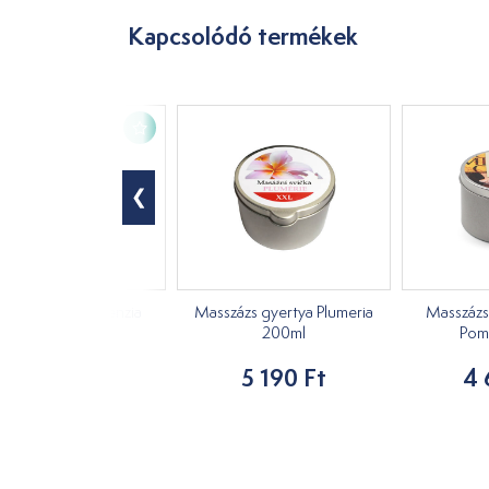
Kapcsolódó termékek
százs gyertya Senzia
Masszázs gyertya Plumeria
Masszázs
Cherry 200ml
200ml
Pom
4 647 Ft
5 190 Ft
4 