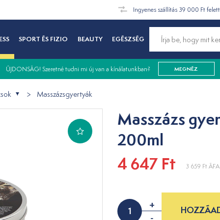
Ingyenes szállítás 39 000 Ft felet
ESS
SPORT ÉS FIZIO
BEAUTY
EGÉSZSÉG
ÚJDONSÁG! Szeretné tudni mi új van a kínálatunkban?
MEGNÉZ
zsok
Masszázsgyertyák
Masszázs gyer
200ml
4 647 Ft
3 659 Ft
ÁFA 
+
HOZZÁAD
-