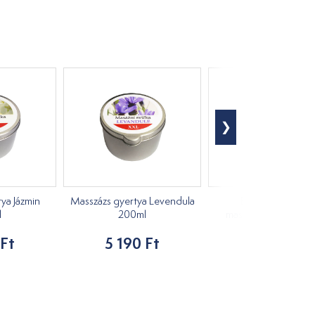
ya Jázmin
Masszázs gyertya Levendula
Exotica Szantálfa
l
200ml
masszázsgyertya 20
 Ft
5 190 Ft
4 647 Ft