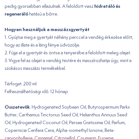
hidratáló és
pedig gyorsabban ellazulnak. A feloldott viasz
regeneráló
hatású a bőrre.
Hogyan használjuk a masszázsgyertyát
1. Gyújtsa meg a gyertyát néhány perccel a vendég érkezése előtt,
hogy az illata és a láng fénye üdvözölje.
2. Fújja el a gyertyát és öntse a tenyerébe a feloldott meleg olajat.
3. Vigye fel az olajat a vendég testére és masszírozhatja úgy, mint a
szokásos masszázs termékekkel.
Térfogat: 200 ml
Felhasználhatósági idő: 12 hónap
Összetevők
: Hydrogenated Soybean Oil, Butyrospermum Parkii
Butter, Carthamus Tinctorius Seed Oil, Helianthus Annuus Seed
Oil, Hydrogenated Coconut Oil, Persea Gratissima Oil, Parfum,
Copernicia Cerifera Cera, Alpha-isomethyl Ionone, Beta-
caryophyllene, Cinnamal, Citronellol, Coumarin, Eugenia