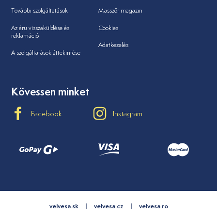
További szolgáltatások
Masszőr magazin
Az áru visszaküldése és
Cookies
reklamáció
Adatkezelés
A szolgáltatások áttekintése
Kövessen minket
Facebook
Instagram
velvesa.sk
velvesa.cz
velvesa.ro