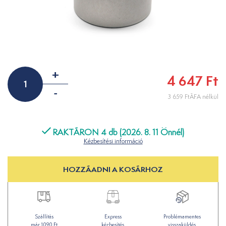
+
4 647 Ft
-
3 659 FtÁFA nélkül
RAKTÁRON 4 db (2026. 8. 11 Önnél)
Kézbesítési információ
HOZZÁADNI A KOSÁRHOZ
Szállítás
Express
Problémamentes
már 1090 Ft
kézbesítés
visszaküldés