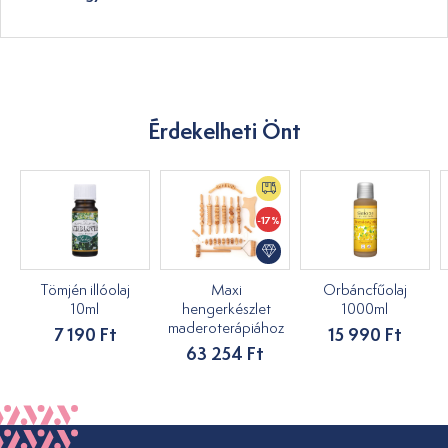
Érdekelheti Önt
-17%
Tömjén illóolaj
Maxi
Orbáncfűolaj
10ml
hengerkészlet
1000ml
maderoterápiához
7 190 Ft
15 990 Ft
63 254 Ft