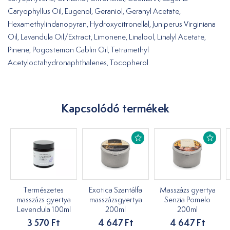
Caryophyllus Oil, Eugenol, Geraniol, Geranyl Acetate,
Hexamethylindanopyran, Hydroxycitronellal, Juniperus Virginiana
Oil, Lavandula Oil/Extract, Limonene, Linalool, Linalyl Acetate,
Pinene, Pogostemon Cablin Oil, Tetramethyl
Acetyloctahydronaphthalenes, Tocopherol
Kapcsolódó termékek
Természetes
Exotica Szantálfa
Masszázs gyertya
masszázs gyertya
masszázsgyertya
Senzia Pomelo
Levendula 100ml
200ml
200ml
3 570 Ft
4 647 Ft
4 647 Ft