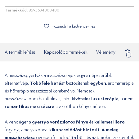
Termékkód:
8595634000400
Hozzáadni a kedvencekhez
A termék leírása
Kapcsolódó termékek
Vélemény
Gyakor
A masszázsgyertyák a masszázsolajok egyre népszerűbb
Többféle hatást
egyben
alternatívája.
biztosítanak
: aromaterápia
és hőterápia masszázzsal kombinálva. Nemcsak
kivételes luxusterápia
masszázsszalonokba alkalmas, mint
, hanem
romantikus masszázsra
is az otthon kényelmében.
gyertya varázslatos fénye
kellemes illata
A vendéget a
és
kikapcsolódást biztosít
A meleg
fogadja, amely azonnal
.
masszázsviasz
gyorsan felmelegíti a bőrt és az izmokat, a szövetek