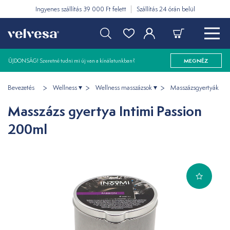
Ingyenes szállítás 39 000 Ft felett
Szállítás 24 órán belül
ÚJDONSÁG! Szeretné tudni mi új van a kínálatunkban?
MEGNÉZ
Bevezetés
Wellness
Wellness masszázsok
Masszázsgyertyák
Masszázs gyertya Intimi Passion
200ml