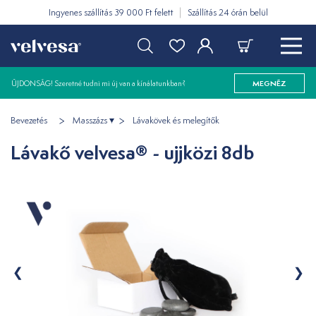
Ingyenes szállítás 39 000 Ft felett
Szállítás 24 órán belül
ÚJDONSÁG! Szeretné tudni mi új van a kínálatunkban?
MEGNÉZ
Bevezetés
Masszázs
Lávakövek és melegítők
Lávakő velvesa® - ujjközi 8db