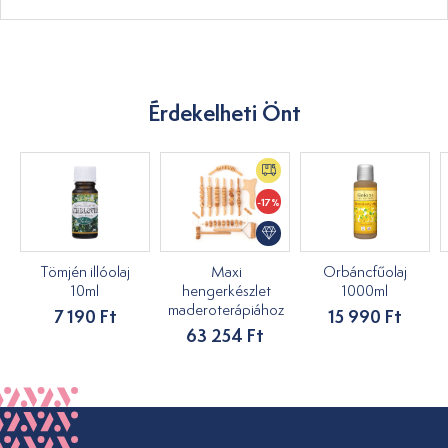
Érdekelheti Önt
-17%
Tömjén illóolaj
Maxi
Orbáncfűolaj
10ml
hengerkészlet
1000ml
maderoterápiához
7 190 Ft
15 990 Ft
63 254 Ft