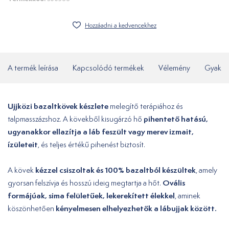
Hozzáadni a kedvencekhez
A termék leírása
Kapcsolódó termékek
Vélemény
Gyakor
Ujjközi bazaltkövek készlete
melegítő terápiához és
pihentető hatású,
talpmasszázshoz. A kövekből kisugárzó hő
ugyanakkor ellazítja a láb feszült vagy merev izmait,
ízületeit
, és teljes értékű pihenést biztosít.
kézzel csiszoltak és 100% bazaltból készültek
A kövek
, amely
Ovális
gyorsan felszívja és hosszú ideig megtartja a hőt.
formájúak, sima felületűek, lekerekített élekkel
, aminek
kényelmesen elhelyezhetők a lábujjak között.
köszönhetően