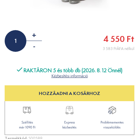
+
4 550 Ft
-
3 583 FtÁFA nélkül
RAKTÁRON 5 és több db (2026. 8. 12 Önnél)
Kézbesítési információ
HOZZÁADNI A KOSÁRHOZ
Szállítás
Express
Problémamentes
már 1090 Ft
kézbesítés
visszaküldés
Termékkód:
S00588