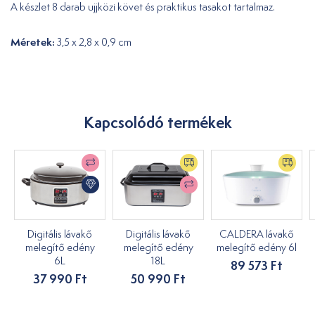
A készlet 8 darab ujjközi követ és praktikus tasakot tartalmaz.
Méretek:
3,5 x 2,8 x 0,9 cm
Kapcsolódó termékek
Digitális lávakő
Digitális lávakő
CALDERA lávakő
melegítő edény
melegítő edény
melegítő edény 6l
6L
18L
89 573 Ft
37 990 Ft
50 990 Ft