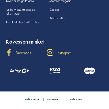
További szolgáltatások
Masszőr magazin
Az áru visszaküldése és
Cookies
reklamáció
Adatkezelés
A szolgáltatások áttekintése
Kövessen minket
Facebook
Instagram
velvesa.sk
velvesa.cz
velvesa.ro