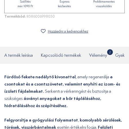
Szállítás
Express
Problémamentes
már 1090 Ft
kézbesítés
visszaküldés
Termékkód:
8586006998050
Hozzáadni a kedvencekhez
2
A termék leírása
Kapcsolódó termékek
Vélemény
Gyakor
Fürdősó fekete nadálytő kivonattal
a
, amely regenerálja
csontokat és a csontszövetet, valamint enyhíti az izom- és
ízületi fájdalmakat.
Serkenti a vérkeringést és biztosítja a
ásványi anyagokat a bőr táplálásához,
szükséges
hidratálásához és szépítéséhez.
Felgyorsítja a gyógyulási folyamatot
komolyabb sérülések,
,
törések, visszérbántalmak
Felületi
esetén értékelni fogja.