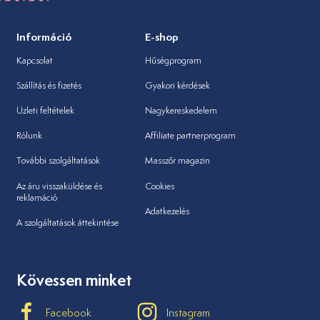
Információ
E-shop
Kapcsolat
Hűségprogram
Szállítás és fizetés
Gyakori kérdések
Üzleti feltételek
Nagykereskedelem
Rólunk
Affiliate partnerprogram
További szolgáltatások
Masszőr magazin
Az áru visszaküldése és
Cookies
reklamáció
Adatkezelés
A szolgáltatások áttekintése
Kövessen minket
Facebook
Instagram