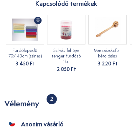
Kapcsolódó termékek
Fürdőlepedő
Szilvás-fahéjas
Masszázskefe -
70x140cm (színes)
tengeri fürdősó
kétoldalas
1kg
3 450 Ft
3 220 Ft
2 850 Ft
2
Vélemény
Anonim vásárló