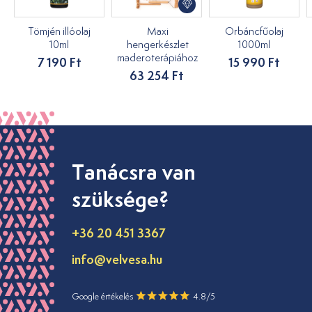
Tömjén illóolaj
Maxi
Orbáncfűolaj
10ml
hengerkészlet
1000ml
maderoterápiához
7 190 Ft
15 990 Ft
63 254 Ft
Tanácsra van
szüksége?
+36 20 451 3367
info@velvesa.hu
Google értékelés
4.8/5