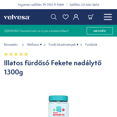
Ingyenes szállítás 39 000 Ft felett
Szállítás 24 órán belül
ÚJDONSÁG! Szeretné tudni mi új van a kínálatunkban?
MEGNÉZ
Bevezetés
Wellness
Fürdő készítmények
Fürdősók
Illatos fürdősó Fekete nadálytő
1300g