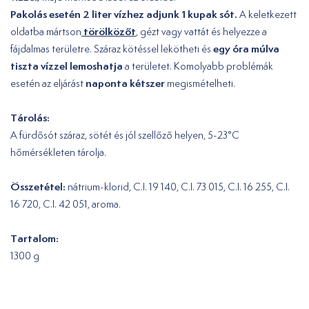
Pakolás esetén 2 liter vízhez adjunk 1 kupak sót.
A keletkezett
törölközőt
oldatba mártson
, gézt vagy vattát és helyezze a
egy óra múlva
fájdalmas területre. Száraz kötéssel lekötheti és
tiszta vízzel lemoshatja
a területet. Komolyabb problémák
naponta kétszer
esetén az eljárást
megismételheti.
Tárolás:
A fürdősót száraz, sötét és jól szellőző helyen, 5-23°C
hőmérsékleten tárolja.
Összetétel:
nátrium-klorid, C.I. 19 140, C.I. 73 015, C.I. 16 255, C.I.
16 720, C.I. 42 051, aroma.
Tartalom:
1300 g