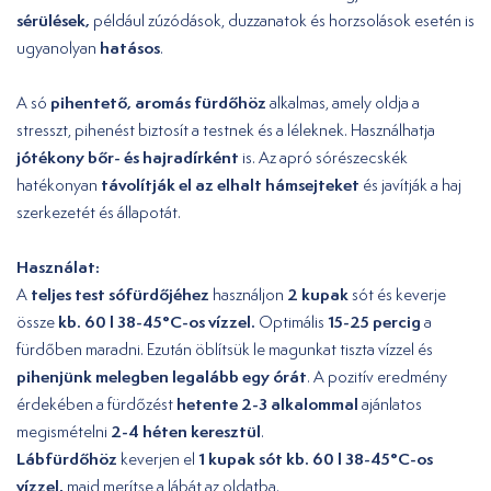
sérülések,
például zúzódások, duzzanatok és horzsolások esetén is
hatásos
ugyanolyan
.
pihentető, aromás fürdőhöz
A só
alkalmas, amely oldja a
stresszt, pihenést biztosít a testnek és a léleknek. Használhatja
jótékony bőr- és hajradírként
is. Az apró sórészecskék
távolítják el az elhalt hámsejteket
hatékonyan
és javítják a haj
szerkezetét és állapotát.
Használat:
teljes test sófürdőjéhez
2 kupak
A
használjon
sót és keverje
kb. 60 l 38-45°C-os vízzel.
15-25 percig
össze
Optimális
a
fürdőben maradni. Ezután öblítsük le magunkat tiszta vízzel és
pihenjünk melegben legalább egy órát
. A pozitív eredmény
hetente 2-3 alkalommal
érdekében a fürdőzést
ajánlatos
2-4 héten keresztül
megismételni
.
Lábfürdőhöz
1 kupak sót kb. 60 l 38-45°C-os
keverjen el
vízzel,
majd merítse a lábát az oldatba.