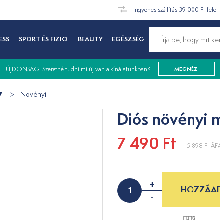
Ingyenes szállítás 39 000 Ft felet
ESS
SPORT ÉS FIZIO
BEAUTY
EGÉSZSÉG
ÚJDONSÁG! Szeretné tudni mi új van a kínálatunkban?
MEGNÉZ
Növényi
Diós növényi 
7 490 Ft
5 898 Ft
ÁFA
+
HOZZÁAD
-