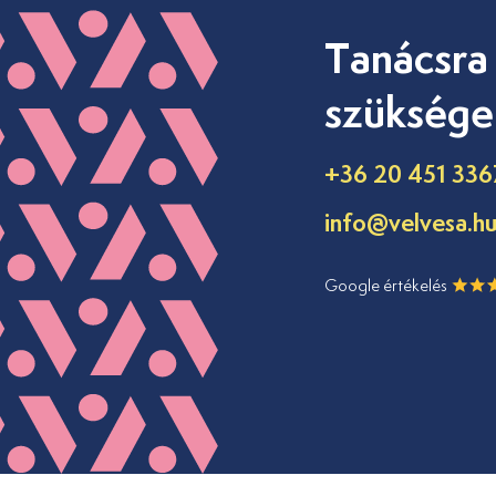
Tanácsra
szüksége
+36 20 451 336
info@velvesa.h
Google értékelés