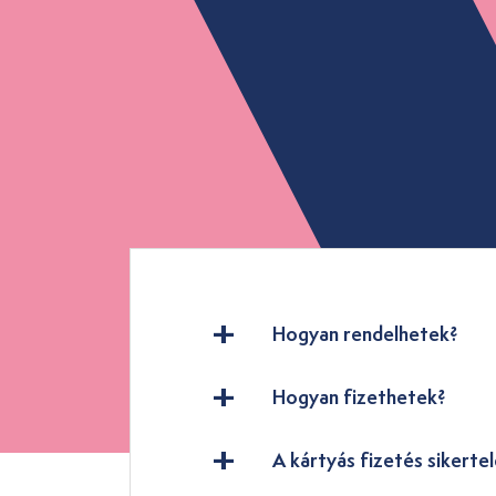
Hogyan rendelhetek?
Hogyan fizethetek?
A kártyás fizetés sikertel