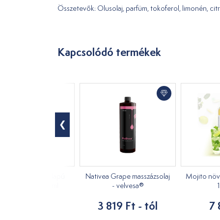
Összetevők: Olusolaj, parfüm, tokoferol, limonén, citr
Kapcsolódó termékek
e verás növényi alapú
Nativea Grape masszázsolaj
Mojito növ
asszázsolaj 1000 ml
- velvesa®
6 890 Ft
3 819 Ft - tól
7 