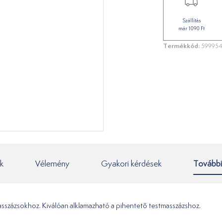
Szállítás
már 1090 Ft
Termékkód:
599954
k
Vélemény
Gyakori kérdések
További
masszázsokhoz. Kiválóan alklamazható a pihentető testmasszázshoz.