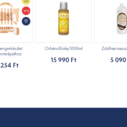
-17%
engerkészlet
Orbáncfűolaj 1000ml
Zöldtea masszáz
oterápiához
15 990 Ft
5 090
 254 Ft