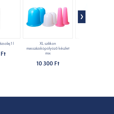
solaj 1 l
XL szilikon
Masszírozó kacs
masszázsköpölyöző készlet
 Ft
1 210 Ft
mix
10 300 Ft