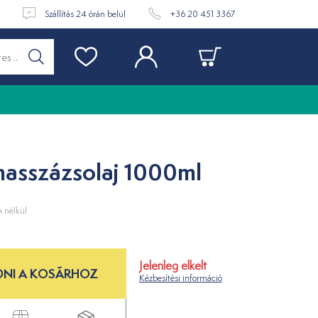
t
Szállítás 24 órán belül
+36 20 451 3367
masszázsolaj 1000ml
 nélkül
Jelenleg elkelt
NI A KOSÁRHOZ
Kézbesítési információ