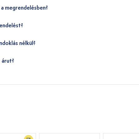
i a megrendelésben?
endelést?
ndoklás nélkül?
 árut?