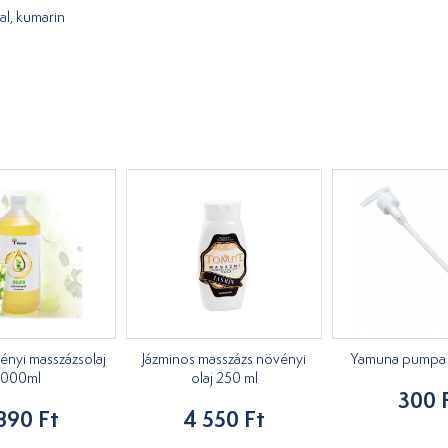
al, kumarin
ényi masszázsolaj
Jázminos masszázs növényi
Yamuna pumpa 
1000ml
olaj 250 ml
300 
890 Ft
4 550 Ft