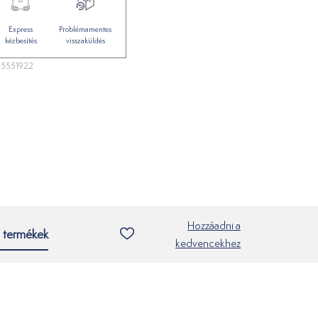
Express
Problémamentes
kézbesítés
visszaküldés
5551922
Hozzáadni a
 termékek
kedvencekhez