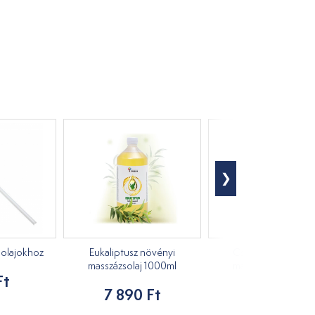
olajokhoz
Eukaliptusz növényi
Cseresznye növén
masszázsolaj 1000ml
masszázsolaj 1000
Ft
7 890 Ft
7 890 Ft