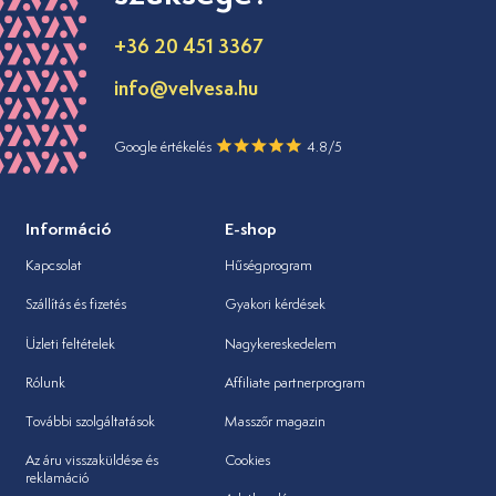
+36 20 451 3367
info@velvesa.hu
Google értékelés
4.8/5
Információ
E-shop
Kapcsolat
Hűségprogram
Szállítás és fizetés
Gyakori kérdések
Üzleti feltételek
Nagykereskedelem
Rólunk
Affiliate partnerprogram
További szolgáltatások
Masszőr magazin
Az áru visszaküldése és
Cookies
reklamáció