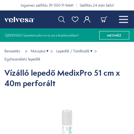
Ingyenes szállítás 39 000 Ft felett
Szállítás 24 órán belül
ÚJDONSÁG! Szeretné tudni mi új van a kínálatunkban?
MEGNÉZ
Bevezetés
Masszázs
Lepedők / Törölközők
Egyhasználatú lepedők
Vízálló lepedő MedixPro 51 cm x
40m perforált