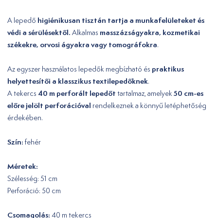
higiénikusan tisztán tartja a munkafelületeket és
A lepedő
védi a sérülésektől.
masszázságyakra, kozmetikai
Alkalmas
székekre, orvosi ágyakra vagy tomográfokra
.
praktikus
Az egyszer használatos lepedők megbízható és
helyettesítői a klasszikus textilepedőknek
.
40 m perforált lepedőt
50 cm-es
A tekercs
tartalmaz, amelyek
előre jelölt perforációval
rendelkeznek a könnyű letéphetőség
érdekében.
Szín:
fehér
Méretek:
Szélesség: 51 cm
Perforáció: 50 cm
Csomagolás:
40 m tekercs