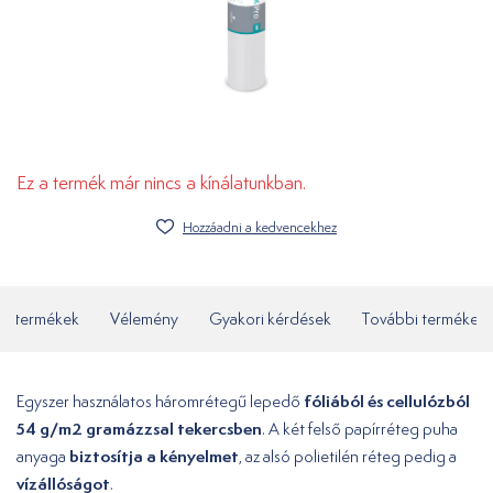
Ez a termék már nincs a kínálatunkban.
Hozzáadni a kedvencekhez
ó termékek
Vélemény
Gyakori kérdések
További termékek
fóliából és cellulózból
Egyszer használatos háromrétegű lepedő
54 g/m2 gramázzsal tekercsben
. A két felső papírréteg puha
biztosítja a kényelmet
anyaga
, az alsó polietilén réteg pedig a
vízállóságot
.