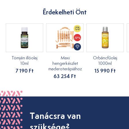
Érdekelheti Önt
-17%
Tömjén illóolaj
Maxi
Orbáncfűolaj
10ml
hengerkészlet
1000ml
maderoterápiához
7 190 Ft
15 990 Ft
63 254 Ft
Tanácsra van
szüksége?