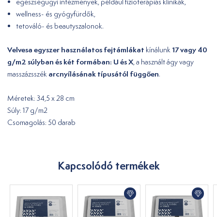
egészségügyi intézmények, például fizioterápiás klinikák,
wellness- és gyógyfürdők,
tetováló- és beautyszalonok.
Velvesa egyszer használatos fejtámlákat
17 vagy 40
kínálunk
g/m2 súlyban és két formában: U és X
, a használt ágy vagy
arcnyílásának típusától függően
masszázsszék
.
Méretek: 34,5 x 28 cm
Súly: 17 g/m2
Csomagolás: 50 darab
Kapcsolódó termékek