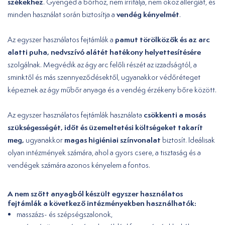
székekhez
. Gyengéd a bőrhöz, nem irritálja, nem okoz allergiát, és
vendég kényelmét
minden használat során biztosítja a
.
pamut törölközők és az arc
Az egyszer használatos fejtámlák a
alatti puha, nedvszívó alátét hatékony helyettesítésére
szolgálnak. Megvédik az ágy arc felőli részét az izzadságtól, a
sminktől és más szennyeződésektől, ugyanakkor védőréteget
képeznek az ágy műbőr anyaga és a vendég érzékeny bőre között.
csökkenti a mosás
Az egyszer használatos fejtámlák használata
szükségességét, időt és üzemeltetési költségeket takarít
meg,
magas higiéniai színvonalat
ugyanakkor
biztosít. Ideálisak
olyan intézmények számára, ahol a gyors csere, a tisztaság és a
vendégek számára azonos kényelem a fontos.
A nem szőtt anyagból készült egyszer használatos
fejtámlák a következő intézményekben használhatók:
masszázs- és szépségszalonok,