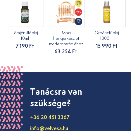
-17%
Tömjén illóolaj
Maxi
Orbáncfűolaj
10ml
hengerkészlet
1000ml
maderoterápiához
7 190 Ft
15 990 Ft
63 254 Ft
Tanácsra van
szüksége?
+36 20 451 3367
info@velvesa.hu