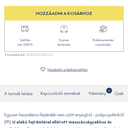
HOZZÁADNI A KOSÁRHOZ
Szállítás
Express
Problémamentes
már 1090 Ft
kézbesítés
visszaküldés
Termékkód:
8588010381002
Hozzáadni a kedvencekhez
10
A termék leírása
Kapcsolódó termékek
Vélemény
Gyakor
Egyszer használatos fejtámlák nem szőtt anyagból - polipropilénből
U alakú fejtámlával ellátott masszázságyakhoz és
(PP),