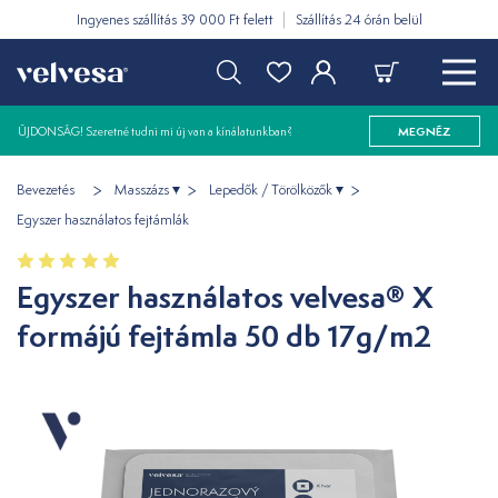
Ingyenes szállítás 39 000 Ft felett
Szállítás 24 órán belül
ÚJDONSÁG! Szeretné tudni mi új van a kínálatunkban?
MEGNÉZ
Bevezetés
Masszázs
Lepedők / Törölközők
Egyszer használatos fejtámlák
Egyszer használatos velvesa® X
formájú fejtámla 50 db 17g/m2