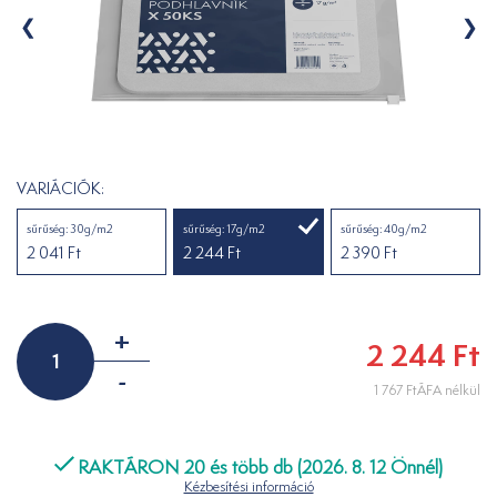
VARIÁCIÓK:
sűrűség: 30g/m2
sűrűség: 17g/m2
sűrűség: 40g/m2
2 041 Ft
2 244 Ft
2 390 Ft
+
2 244 Ft
-
1 767 FtÁFA nélkül
RAKTÁRON 20 és több db (2026. 8. 12 Önnél)
Kézbesítési információ