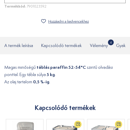
Termékkód:
7901023592
Hozzáadni a kedvencekhez
4
A termék leírása
Kapcsolódó termékek
Vélemény
Gyakor
táblás paraffin 52-54°C
Magas minőségű
szintű olvadási
5 kg
ponttal. Egy tábla súlya
.
0,5 %-ig
Az olaj tartalom
.
Kapcsolódó termékek