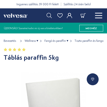
Ingyenes szállítás 39 000 Ft felett
Szállítás 24 órán belül
ÚJDONSÁG! Szeretné tudni mi új van a kínálatunkban?
MEGNÉZ
Bevezetés
Wellness
Fangó és paraffin
Tiszta paraffin és fango
Táblás paraffin 5kg