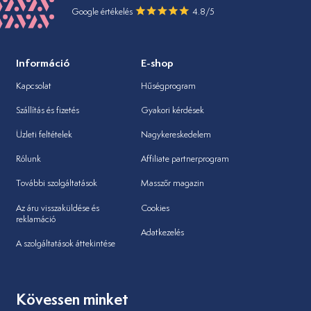
Google értékelés
4.8/5
Információ
E-shop
Kapcsolat
Hűségprogram
Szállítás és fizetés
Gyakori kérdések
Üzleti feltételek
Nagykereskedelem
Rólunk
Affiliate partnerprogram
További szolgáltatások
Masszőr magazin
Az áru visszaküldése és
Cookies
reklamáció
Adatkezelés
A szolgáltatások áttekintése
Kövessen minket