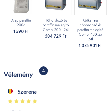
Alap paraffin
Hőhordozó és
Kétkamrás
200g
paraffin melegítő
hőhordozó és
Combi 200 - 24l
paraffin melegítő
1 590 Ft
Combi 400, 2x
584 729 Ft
24l
1 075 901 Ft
4
Vélemény
Szerena