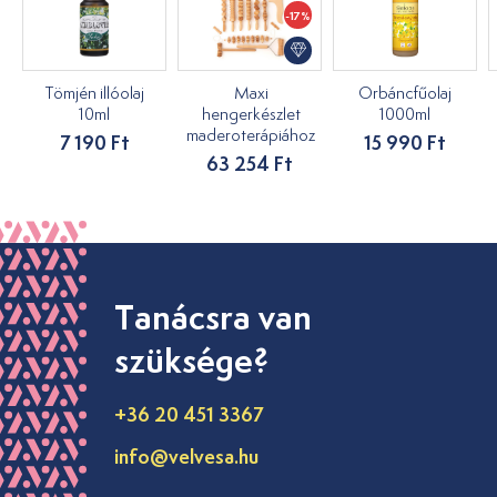
-17%
Tömjén illóolaj
Maxi
Orbáncfűolaj
10ml
hengerkészlet
1000ml
maderoterápiához
7 190 Ft
15 990 Ft
63 254 Ft
Tanácsra van
szüksége?
+36 20 451 3367
info@velvesa.hu