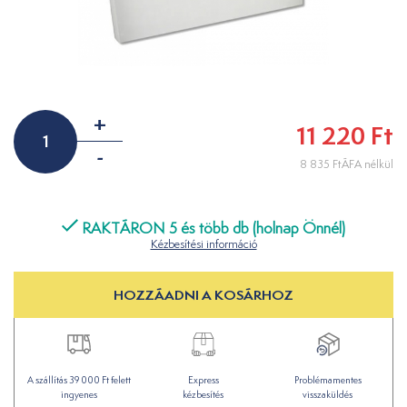
+
11 220 Ft
-
8 835 FtÁFA nélkül
RAKTÁRON 5 és több db (holnap Önnél)
Kézbesítési információ
HOZZÁADNI A KOSÁRHOZ
A szállítás 39 000 Ft felett
Express
Problémamentes
ingyenes
kézbesítés
visszaküldés