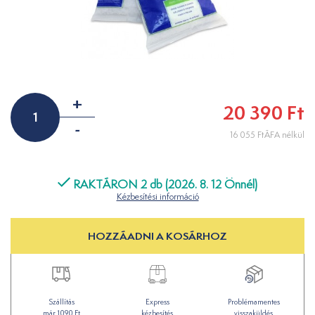
+
20 390 Ft
-
16 055 FtÁFA nélkül
RAKTÁRON 2 db (2026. 8. 12 Önnél)
Kézbesítési információ
HOZZÁADNI A KOSÁRHOZ
Szállítás
Express
Problémamentes
már 1090 Ft
kézbesítés
visszaküldés