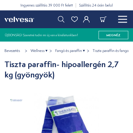
Ingyenes szállítás 39 000 Ft felett
Szállítás 24 órán belül
ÚJDONSÁG! Szeretné tudni mi új van a kínálatunkban?
MEGNÉZ
Bevezetés
Wellness
Fangó és paraffin
Tiszta paraffin és fango
Tiszta paraffin- hipoallergén 2,7
kg (gyöngyök)