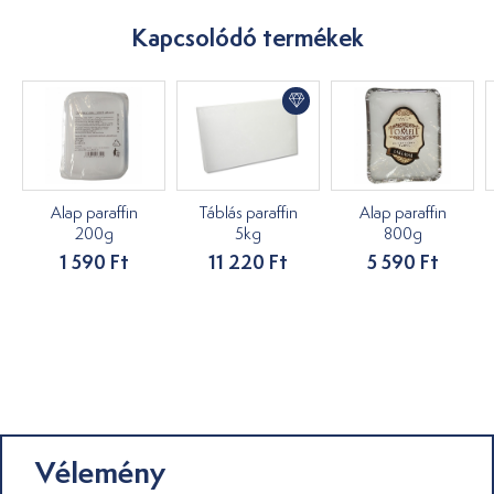
Kapcsolódó termékek
Alap paraffin
Táblás paraffin
Alap paraffin
200g
5kg
800g
1 590 Ft
11 220 Ft
5 590 Ft
Vélemény