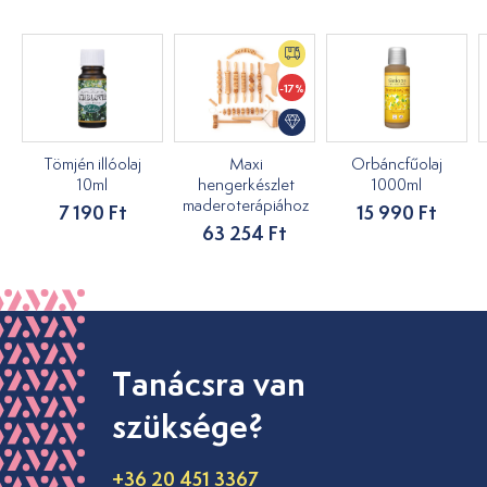
-17%
Tömjén illóolaj
Maxi
Orbáncfűolaj
10ml
hengerkészlet
1000ml
maderoterápiához
7 190 Ft
15 990 Ft
63 254 Ft
Tanácsra van
szüksége?
+36 20 451 3367