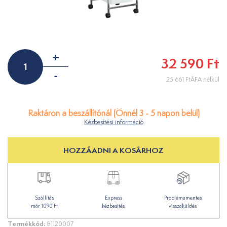
+
32 590 Ft
-
25 661 FtÁFA nélkül
Raktáron a beszállítónál (Önnél 3 - 5 napon belül)
Kézbesítési információ
HOZZÁADNI A KOSÁRHOZ
Szállítás
Express
Problémamentes
már 1090 Ft
kézbesítés
visszaküldés
Termékkód:
81120007