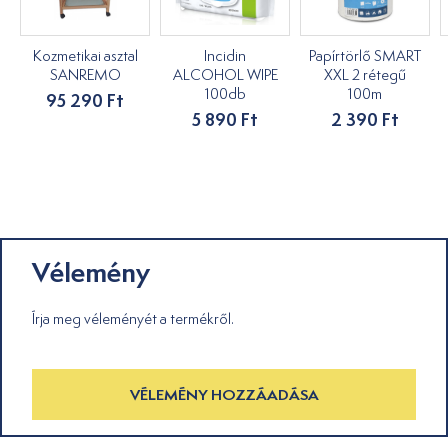
Kozmetikai asztal
Incidin
Papírtörlő SMART
SANREMO
ALCOHOL WIPE
XXL 2 rétegű
100db
100m
95 290 Ft
5 890 Ft
2 390 Ft
Vélemény
Írja meg véleményét a termékről.
VÉLEMÉNY HOZZÁADÁSA