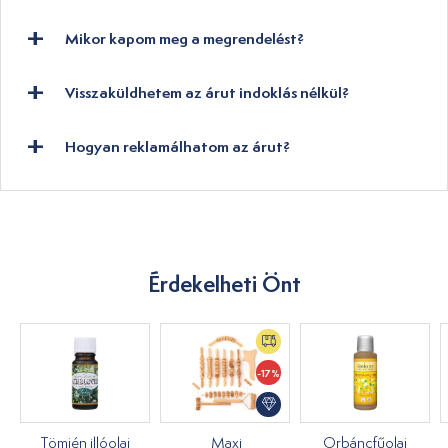
Mikor kapom meg a megrendelést?
Visszaküldhetem az árut indoklás nélkül?
Hogyan reklamálhatom az árut?
Érdekelheti Önt
-17%
Tömjén illóolaj
Maxi
Orbáncfűolaj