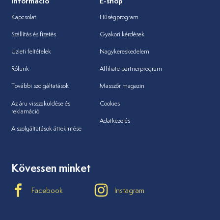
Információ
E-shop
Kapcsolat
Hűségprogram
Szállítás és fizetés
Gyakori kérdések
Üzleti feltételek
Nagykereskedelem
Rólunk
Affiliate partnerprogram
További szolgáltatások
Masszőr magazin
Az áru visszaküldése és
Cookies
reklamáció
Adatkezelés
A szolgáltatások áttekintése
Kövessen minket
Facebook
Instagram