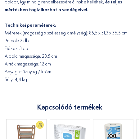
,
, és teljes
polcot
így mindig rendelkezésére állnak a kellékek
mértékben foglalkozhat a vendégeivel.
Technikai paraméterek:
Méretek (magasság x szélesség x mélység): 85,5 x 31,3 x 36,5 cm
Polcok: 2 db
Fiókok: 3 db
A polc magassága: 28,5 cm
A fiók magassága: 12 cm
Anyag: műanyag / króm
Súly: 4,4 kg
Kapcsolódó termékek