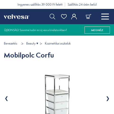
Ingyenes szállítás 39 000 Ft felett
Szállítás 24 órán belül
ÚJDONSÁG! Szeretné tudni mi új van a kínálatunkban?
MEGNÉZ
Bevezetés
Beauty
Kozmetikai asztalok
Mobilpolc Corfu