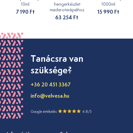
10ml
hengerkészlet
1000ml
maderoterápiához
7 190 Ft
15 990 Ft
63 254 Ft
Tanácsra van
szüksége?
+36 20 451 3367
info@velvesa.hu
Google értékelés
4.8/5