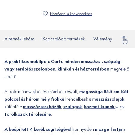
Hozzáadni a kedvencekhez
A termék leírása
Kapcsolódó termékek
Vélemény
Gyakor
A praktikus mobilpolc Corfu minden masszázs-, szépség-
vagy terápiás szalonban, klinikán és háztartásban
megfelelő
segítő.
magassága 85,5 cm
Két
A polc műanyagból és krómból készült,
.
polccal és három mély fiókkal
masszázsolajok
rendelkezik a
,
masszázseszközök
szalagok
kozmetikumok
különféle
,
,
vagy
törölközők
tárolására
.
A beépített 4 kerék segítségével
mozgathatja
könnyedén
a