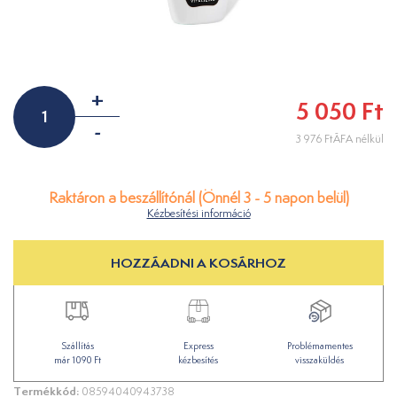
+
5 050 Ft
-
3 976 FtÁFA nélkül
Raktáron a beszállítónál (Önnél 3 - 5 napon belül)
Kézbesítési információ
HOZZÁADNI A KOSÁRHOZ
Szállítás
Express
Problémamentes
már 1090 Ft
kézbesítés
visszaküldés
Termékkód:
08594040943738