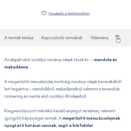
Hozzáadni a kedvencekhez
A termék leírása
Kapcsolódó termékek
Vélemény
Gyakor
mandula és
Az alapját első osztályú növényi olajak teszik ki- –
makadámia
.
A megerősítő masszázsolaj minőségi növényi olajak keverékéből
lett legyártva – mandulából, makadámiából valamint a levendula,
rozmaring és menta első osztályú illóolajaiból.
Kiegyensúlyozott mértékű kezelő anyagot tartalmaz, valamint
megerősítő masszázsolajnak
gyógyító képességei vannak. A
nyugtató hatásai vannak, segít a bőrfelület