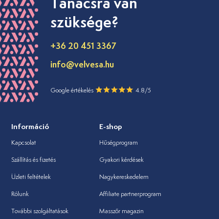
Tanácsra van
szüksége?
+36 20 451 3367
info@velvesa.hu
Google értékelés
4.8/5
Információ
E-shop
Kapcsolat
Hűségprogram
Szállítás és fizetés
Gyakori kérdések
Üzleti feltételek
Nagykereskedelem
Rólunk
Affiliate partnerprogram
További szolgáltatások
Masszőr magazin