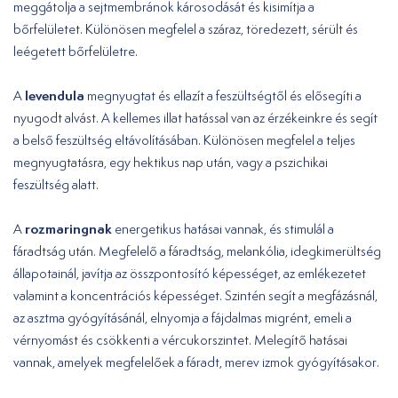
meggátolja a sejtmembránok károsodását és kisimítja a
bőrfelületet. Különösen megfelel a száraz, töredezett, sérült és
leégetett bőrfelületre.
levendula
A
megnyugtat és ellazít a feszültségtől és elősegíti a
nyugodt alvást. A kellemes illat hatással van az érzékeinkre és segít
a belső feszültség eltávolításában. Különösen megfelel a teljes
megnyugtatásra, egy hektikus nap után, vagy a pszichikai
feszültség alatt.
rozmaringnak
A
energetikus hatásai vannak, és stimulál a
fáradtság után. Megfelelő a fáradtság, melankólia, idegkimerültség
állapotainál, javítja az összpontosító képességet, az emlékezetet
valamint a koncentrációs képességet. Szintén segít a megfázásnál,
az asztma gyógyításánál, elnyomja a fájdalmas migrént, emeli a
vérnyomást és csökkenti a vércukorszintet. Melegítő hatásai
vannak, amelyek megfelelőek a fáradt, merev izmok gyógyításakor.