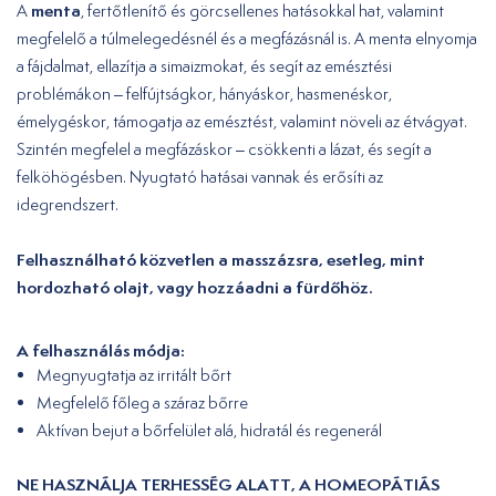
menta
A
, fertőtlenítő és görcsellenes hatásokkal hat, valamint
megfelelő a túlmelegedésnél és a megfázásnál is. A menta elnyomja
a fájdalmat, ellazítja a simaizmokat, és segít az emésztési
problémákon – felfújtságkor, hányáskor, hasmenéskor,
émelygéskor, támogatja az emésztést, valamint növeli az étvágyat.
Szintén megfelel a megfázáskor – csökkenti a lázat, és segít a
felköhögésben. Nyugtató hatásai vannak és erősíti az
idegrendszert.
Felhasználható közvetlen a masszázsra, esetleg, mint
hordozható olajt, vagy hozzáadni a fürdőhöz.
A felhasználás módja:
Megnyugtatja az irritált bőrt
Megfelelő főleg a száraz bőrre
Aktívan bejut a bőrfelület alá, hidratál és regenerál
NE HASZNÁLJA TERHESSÉG ALATT, A HOMEOPÁTIÁS