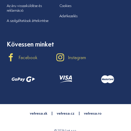
Az áru visszaküldése és
Cookies
reklamáció
Adatkezelés
A szolgáltatások áttekintése
Kövessen minket
Facebook
Instagram
velvesa.sk
velvesa.cz
velvesa.ro
© 2026 Lipt, s.r.o.