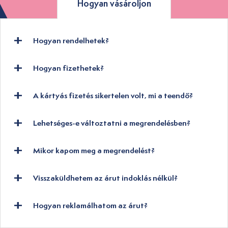
Hogyan vásároljon
Hogyan rendelhetek?
Hogyan fizethetek?
A kártyás fizetés sikertelen volt, mi a teendő?
Lehetséges-e változtatni a megrendelésben?
Mikor kapom meg a megrendelést?
Visszaküldhetem az árut indoklás nélkül?
Hogyan reklamálhatom az árut?