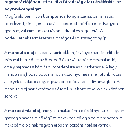
regenerációjában, stimulál a fáradtság alatt és élénkíti az
agytevékenységet
.
Megfelelő bármilyen bőrtípushoz, főleg a száraz, pattanásos,
töredezett, sérült, és a nap által leégetett bőrfelületre. Nagyon
gyorsan, valamint hosszú távon hidratál és regenerál. A
bőrfelületnek természetes simaságot és puhaságot nyújt.
mandula olaj
A
gazdag vitaminokban, ásványokban és telítetlen
zsírsavakban. Főleg az öregedő és a száraz bőrre használandó,
amely hajlamos a hámlásra, töredezésre és a viszketésre. A lágy
mandulaolajhoz az édes mandulák szétnyomása által jutunk hozzá,
amelyek gazdagok egy egész sor biológiailag aktív anyagban. A
mandula olaj már évszázadok óta a luxus kozmetikai olajak közé van
sorolva.
makadámia olaj
A
, amelyet a makadámia dióból nyerünk, nagyon
gazdag a magas minőségű zsírsavakban, főleg a palmitinsavban. A
makadámia olajnak nagyon erős antioxidáns hatásai vannak,