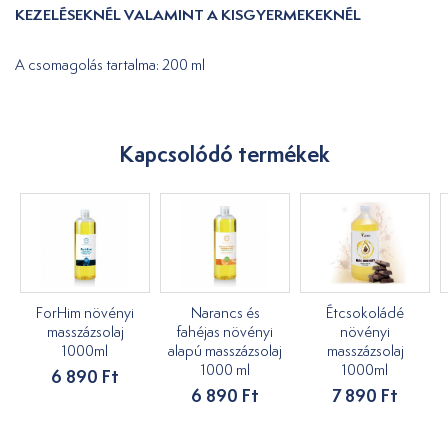
KEZELÉSEKNÉL VALAMINT A KISGYERMEKEKNÉL
A csomagolás tartalma: 200 ml
Kapcsolódó termékek
ForHim növényi
Narancs és
Étcsokoládé
masszázsolaj
fahéjas növényi
növényi
1000ml
alapú masszázsolaj
masszázsolaj
1000 ml
1000ml
6 890 Ft
6 890 Ft
7 890 Ft