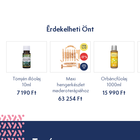
Érdekelheti Önt
-17%
Tömjén illóolaj
Maxi
Orbáncfűolaj
10ml
hengerkészlet
1000ml
maderoterápiához
7 190 Ft
15 990 Ft
63 254 Ft