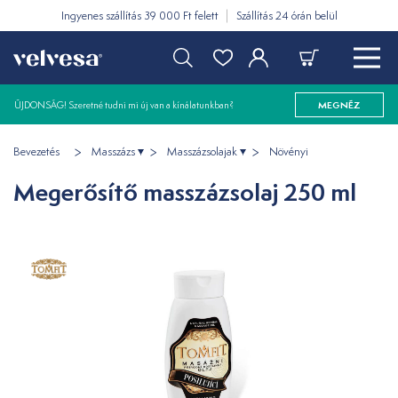
Ingyenes szállítás 39 000 Ft felett
Szállítás 24 órán belül
ÚJDONSÁG! Szeretné tudni mi új van a kínálatunkban?
MEGNÉZ
Bevezetés
Masszázs
Masszázsolajak
Növényi
Megerősítő masszázsolaj 250 ml