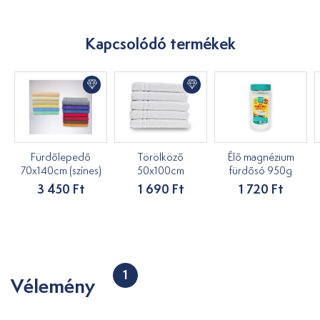
Kapcsolódó termékek
Fürdőlepedő
Törölköző
Élő magnézium
70x140cm (színes)
50x100cm
fürdősó 950g
3 450 Ft
1 690 Ft
1 720 Ft
1
Vélemény