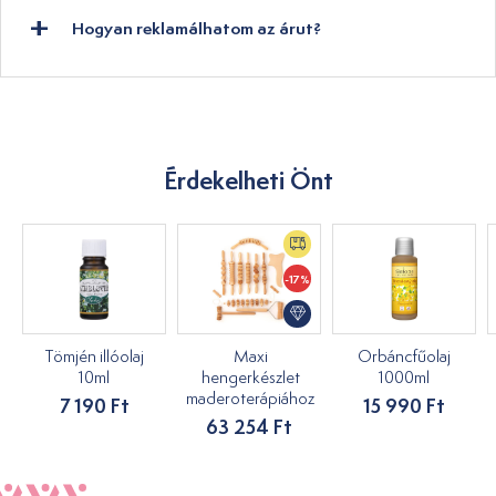
Hogyan reklamálhatom az árut?
Érdekelheti Önt
-17%
Tömjén illóolaj
Maxi
Orbáncfűolaj
10ml
hengerkészlet
1000ml
maderoterápiához
7 190 Ft
15 990 Ft
63 254 Ft