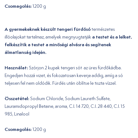
Csomagolás:
1200 g
A gyermekeknek készült tengeri fürdősó
természetes
a testet és a lelket,
illóolajokat tartalmaz, amelyek megnyugtatják
felkészítik a testet a minőségi alvásra és segítenek
álmatlanság idején.
Használat:
Szórjon 2 kupak tengeri sót az üres fürdőkádba.
Engedjen hozzá vizet, és fokozatosan keverje addig, amíg a só
teljesen fel nem oldódik. Fürdés után öblítse le tiszta vízzel.
Összetétel:
Sodium Chloride, Sodium Laureth Sulfate,
Lauramidopropyl Betaine, aroma, C.I. 14 720, C.I. 28 440, C.I. 15
985, Linalool
Csomagolás:
1200 g