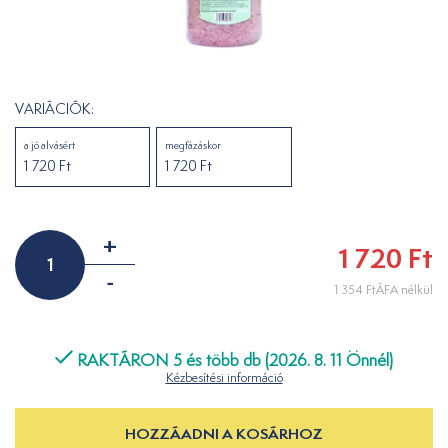
VARIÁCIÓK:
a jó alvásért
megfázáskor
1 720 Ft
1 720 Ft
+
1 720 Ft
-
1 354 FtÁFA nélkül
RAKTÁRON 5 és több db (2026. 8. 11 Önnél)
Kézbesítési információ
HOZZÁADNI A KOSÁRHOZ