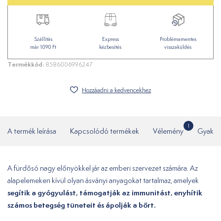
Szállítás
Express
Problémamentes
már 1090 Ft
kézbesítés
visszaküldés
Termékkód:
8586006996247
Hozzáadni a kedvencekhez
1
A termék leírása
Kapcsolódó termékek
Vélemény
Gyakor
A fürdősó nagy előnyökkel jár az emberi szervezet számára. Az
alapelemeken kívül olyan ásványi anyagokat tartalmaz, amelyek
segítik a gyógyulást, támogatják az immunitást, enyhítik
számos betegség tüneteit és ápolják a bőrt.