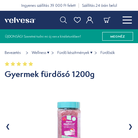
Ingyenes szállítás 39 000 Ft felett
Szállítás 24 órán belül
ÚJDONSÁG! Szeretné tudni mi új van a kínálatunkban?
MEGNÉZ
Bevezetés
Wellness
Fürdő készítmények
Fürdősók
Gyermek fürdősó 1200g