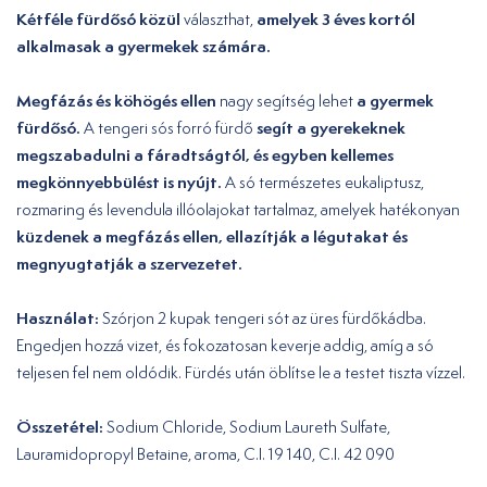
Kétféle fürdősó közül
amelyek 3 éves kortól
választhat,
alkalmasak a gyermekek számára.
Megfázás és köhögés ellen
a gyermek
nagy segítség lehet
fürdősó.
segít a gyerekeknek
A tengeri sós forró fürdő
megszabadulni a fáradtságtól, és egyben kellemes
megkönnyebbülést is nyújt.
A só természetes eukaliptusz,
rozmaring és levendula illóolajokat tartalmaz, amelyek hatékonyan
küzdenek a megfázás ellen, ellazítják a légutakat és
megnyugtatják a szervezetet.
Használat:
Szórjon 2 kupak tengeri sót az üres fürdőkádba.
Engedjen hozzá vizet, és fokozatosan keverje addig, amíg a só
teljesen fel nem oldódik. Fürdés után öblítse le a testet tiszta vízzel.
Összetétel:
Sodium Chloride, Sodium Laureth Sulfate,
Lauramidopropyl Betaine, aroma, C.I. 19 140, C.I. 42 090