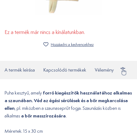
Ez a termék már nincs a kínálatunkban.
Hozzáadni a kedvencekhez
A termék leírása
Kapcsolódó termékek
Vélemény
Gyakor
forró kiegészítők használatához alkalmas
Puha kesztyű, amely
a szaunában. Véd az égési sérülések és a bőr megkarcolása
ellen
, pl. miközben a szaunaseprűt fogja. Szaunázás közben is
a bőr masszírozására
alkalmas
.
Méretek: 15 x 30 cm