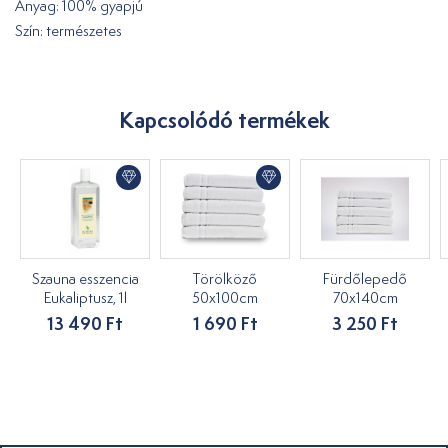
Anyag: 100% gyapjú
Szín: természetes
Kapcsolódó termékek
Szauna esszencia
Törölköző
Fürdőlepedő
Eukaliptusz, 1l
50x100cm
70x140cm
13 490 Ft
1 690 Ft
3 250 Ft