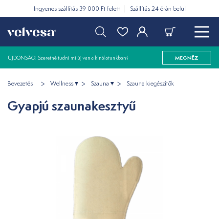
Ingyenes szállítás 39 000 Ft felett
Szállítás 24 órán belül
ÚJDONSÁG! Szeretné tudni mi új van a kínálatunkban?
MEGNÉZ
Bevezetés
Wellness
Szauna
Szauna kiegészítők
Gyapjú szaunakesztyű