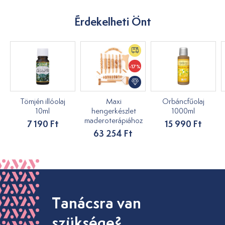
Érdekelheti Önt
-17%
Tömjén illóolaj
Maxi
Orbáncfűolaj
10ml
hengerkészlet
1000ml
maderoterápiához
7 190 Ft
15 990 Ft
63 254 Ft
Tanácsra van
szüksége?