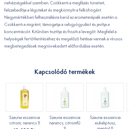
nehézségekkel szemben. Csökkenti a megfázás tüneteit,
felszabadítja a légutakat és megkönnyíti a felköhögést.
Nagymértékben felhasználásra kerül az aromaterápiák esetén is.
Csökkenti a migrént, támogatja a sebgyógyulást és javítja a
koncentrációt. Kitűnően tisztítja és frissíti a levegőt. Megfelel a
helyiségek fertőtlenítéséhez és megelőző hatásai vannak a vírusos
megbetegedések megnövekedett előfordulása esetén.
Kapcsolódó termékek
Szauna esszencia
Szauna esszencia
Szauna esszencia
citrom, narancs 1l
narancs, citromfű
eukaliptusz,
1l
mentol 1l