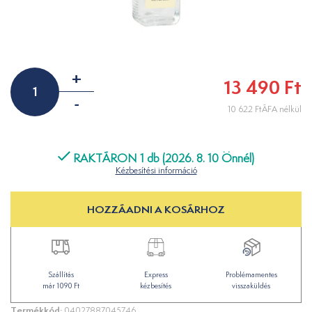
+
13 490 Ft
-
10 622 FtÁFA nélkül
RAKTÁRON 1 db (2026. 8. 10 Önnél)
Kézbesítési információ
HOZZÁADNI A KOSÁRHOZ
Szállítás
Express
Problémamentes
már 1090 Ft
kézbesítés
visszaküldés
Termékkód:
04027887045746