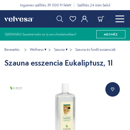
Ingyenes szállítás 39 000 Ft felett
Szállítás 24 órán belül
ÚJDONSÁG! Szeretné tudni mi új van a kínálatunkban?
MEGNÉZ
Bevezetés
Wellness
Szauna
Szauna és fürdő esszenciák
Szauna esszencia Eukaliptusz, 1l