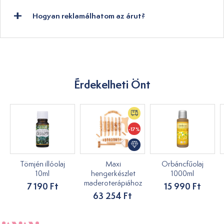
Hogyan reklamálhatom az árut?
Érdekelheti Önt
-17%
Tömjén illóolaj
Maxi
Orbáncfűolaj
10ml
hengerkészlet
1000ml
maderoterápiához
7 190 Ft
15 990 Ft
63 254 Ft