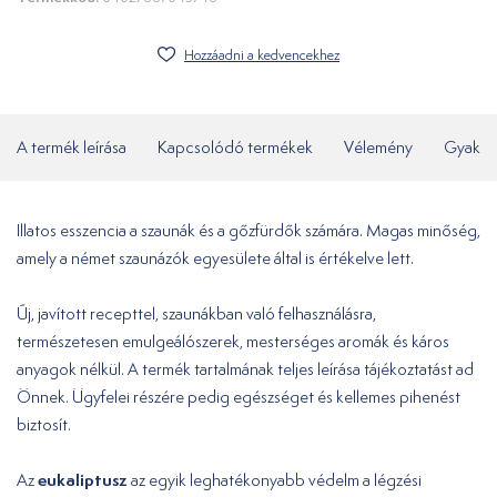
Hozzáadni a kedvencekhez
A termék leírása
Kapcsolódó termékek
Vélemény
Gyakor
Illatos esszencia a szaunák és a gőzfürdők számára. Magas minőség,
amely a német szaunázók egyesülete által is értékelve lett.
Új, javított recepttel, szaunákban való felhasználásra,
természetesen emulgeálószerek, mesterséges aromák és káros
anyagok nélkül. A termék tartalmának teljes leírása tájékoztatást ad
Önnek. Ügyfelei részére pedig egészséget és kellemes pihenést
biztosít.
eukaliptusz
Az
az egyik leghatékonyabb védelm a légzési