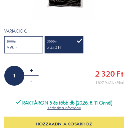
VARIÁCIÓK:
1000ml
3000ml
990 Ft
2 320 Ft
+
2 320 Ft
-
1 827 FtÁFA nélkül
RAKTÁRON 5 és több db (2026. 8. 11 Önnél)
Kézbesítési információ
HOZZÁADNI A KOSÁRHOZ