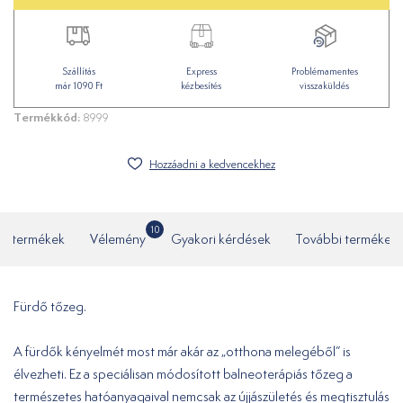
Szállítás
Express
Problémamentes
már 1090 Ft
kézbesítés
visszaküldés
Termékkód:
8999
Hozzáadni a kedvencekhez
10
ó termékek
Vélemény
Gyakori kérdések
További termékek
Fürdő tőzeg.
A fürdők kényelmét most már akár az „otthona melegéből” is
élvezheti. Ez a speciálisan módosított balneoterápiás tőzeg a
természetes hatóanyagaival nemcsak az újjászületés és megtisztulás