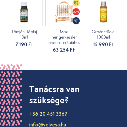
-17%
Tömjén illóolaj
Maxi
Orbáncfűolaj
10ml
hengerkészlet
1000ml
maderoterápiához
7 190 Ft
15 990 Ft
63 254 Ft
Tanácsra van
szüksége?
+36 20 451 3367
info@velvesa.hu