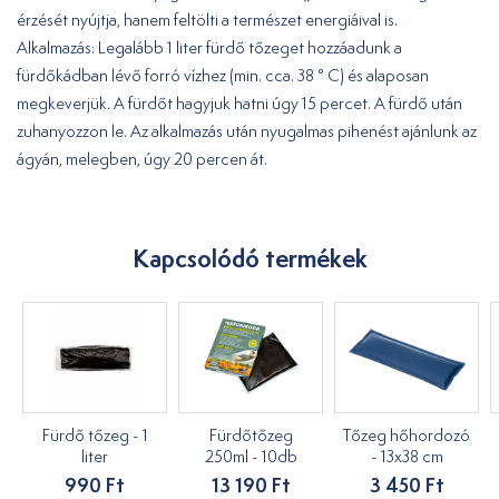
érzését nyújtja, hanem feltölti a természet energiáival is.
Alkalmazás: Legalább 1 liter fürdő tőzeget hozzáadunk a
fürdőkádban lévő forró vízhez (min. cca. 38 ° C) és alaposan
megkeverjük. A fürdőt hagyjuk hatni úgy 15 percet. A fürdő után
zuhanyozzon le. Az alkalmazás után nyugalmas pihenést ajánlunk az
ágyán, melegben, úgy 20 percen át.
Kapcsolódó termékek
Fürdő tőzeg - 1
Fürdőtőzeg
Tőzeg hőhordozó
liter
250ml - 10db
- 13x38 cm
990 Ft
13 190 Ft
3 450 Ft