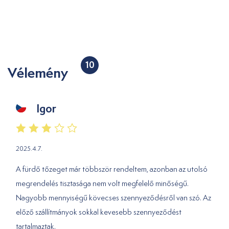
10
Vélemény
Igor
2025.4.7.
A fürdő tőzeget már többször rendeltem, azonban az utolsó
megrendelés tisztasága nem volt megfelelő minőségű.
Nagyobb mennyiségű kövecses szennyeződésről van szó. Az
előző szállítmányok sokkal kevesebb szennyeződést
tartalmaztak.