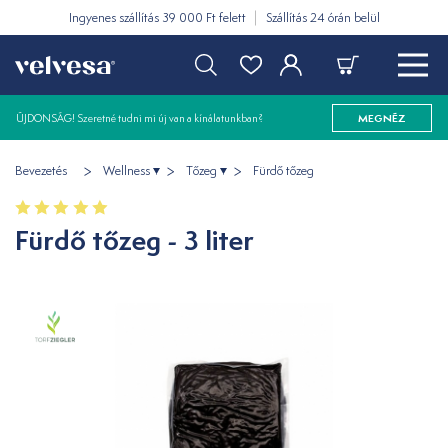
Ingyenes szállítás 39 000 Ft felett
Szállítás 24 órán belül
ÚJDONSÁG! Szeretné tudni mi új van a kínálatunkban?
MEGNÉZ
Bevezetés
Wellness
Tőzeg
Fürdő tőzeg
Fürdő tőzeg - 3 liter