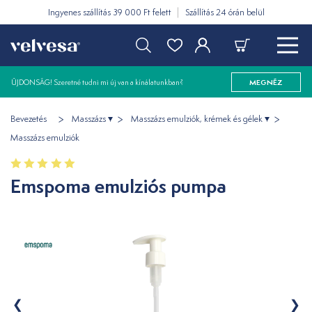
Ingyenes szállítás 39 000 Ft felett
Szállítás 24 órán belül
ÚJDONSÁG! Szeretné tudni mi új van a kínálatunkban?
MEGNÉZ
Bevezetés
Masszázs
Masszázs emulziók, krémek és gélek
Masszázs emulziók
Emspoma emulziós pumpa