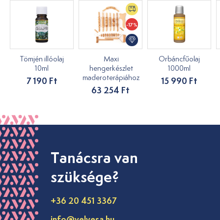
-17%
Tömjén illóolaj
Maxi
Orbáncfűolaj
10ml
hengerkészlet
1000ml
maderoterápiához
7 190 Ft
15 990 Ft
63 254 Ft
Tanácsra van
szüksége?
+36 20 451 3367
info@velvesa.hu