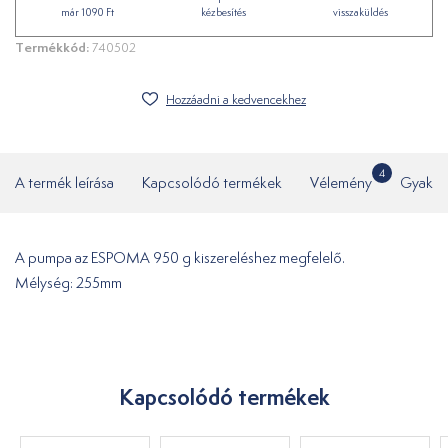
már 1090 Ft
kézbesítés
visszaküldés
Termékkód:
740502
Hozzáadni a kedvencekhez
4
A termék leírása
Kapcsolódó termékek
Vélemény
Gyakor
A pumpa az ESPOMA 950 g kiszereléshez megfelelő.
Mélység: 255mm
Kapcsolódó termékek