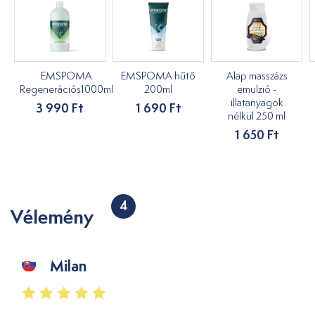
EMSPOMA
EMSPOMA hűtő
Alap masszázs
Regenerációs1000ml
200ml
emulzió -
illatanyagok
3 990 Ft
1 690 Ft
nélkül 250 ml
1 650 Ft
4
Vélemény
Milan