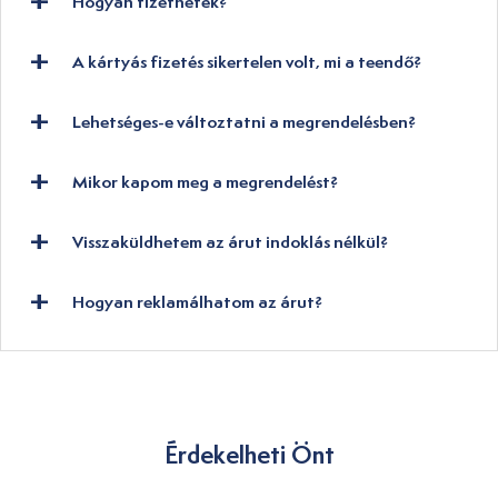
Hogyan fizethetek?
A kártyás fizetés sikertelen volt, mi a teendő?
Lehetséges-e változtatni a megrendelésben?
Mikor kapom meg a megrendelést?
Visszaküldhetem az árut indoklás nélkül?
Hogyan reklamálhatom az árut?
Érdekelheti Önt