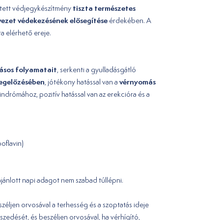
tiszta természetes
esztett védjegykészítmény
rvezet védekezésének elősegítése
érdekében. A
a elérhető ereje.
adásos folyamatait
, serkenti a gyulladásgátló
megelőzésében
vérnyomás
, jótékony hatással van a
zindrómához, pozitív hatással van az erekcióra és a
oflavin)
jánlott napi adagot nem szabad túllépni.
éljen orvosával a terhesség és a szoptatás ideje
zedését, és beszéljen orvosával, ha vérhígító,