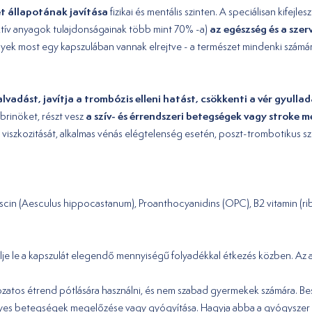
t állapotának javítása
fizikai és mentális szinten. A speciálisan kifejl
az egészség és a sze
oaktív anyagok tulajdonságainak több mint 70% -a)
lyek most egy kapszulában vannak elrejtve - a természet mindenki számár
alvadást, javítja a trombózis elleni hatást, csökkenti a vér gyull
a szív- és érrendszeri betegségek vagy stroke 
brinöket, részt vesz
vér viszkozitását, alkalmas vénás elégtelenség esetén, poszt-trombotikus s
 Escin (Aesculus hippocastanum), Proanthocyanidins (OPC), B2 vitamin (rib
elje le a kapszulát elegendő mennyiségű folyadékkal étkezés közben. Az a
zatos étrend pótlására használni, és nem szabad gyermekek számára. Besz
egyes betegségek megelőzése vagy gyógyítása. Hagyja abba a gyógyszer s