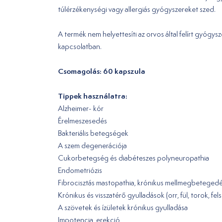
túlérzékenységi vagy allergiás gyógyszereket szed.
A termék nem helyettesíti az orvos által felírt gyógy
kapcsolatban.
Csomagolás: 60 kapszula
Tippek használatra:
Alzheimer- kór
Érelmeszesedés
Bakteriális betegségek
A szem degenerációja
Cukorbetegség és diabéteszes polyneuropathia
Endometriózis
Fibrocisztás mastopathia, krónikus mellmegbeteged
Krónikus és visszatérő gyulladások (orr, fül, torok, fe
A szövetek és ízületek krónikus gyulladása
Impotencia, erekció