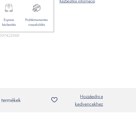
Kézbesítési információ
Express
Problémamentes
kézbesítés
visszaküldés
007422060
Hozzáadni a
 termékek
kedvencekhez