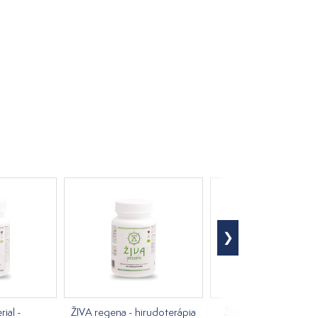
ial -
ŽIVA regena - hirudoterápia
ŽIVA erek - hirudote