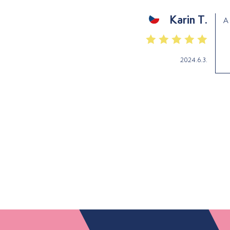
Karin T.
A 
2024.6.3.