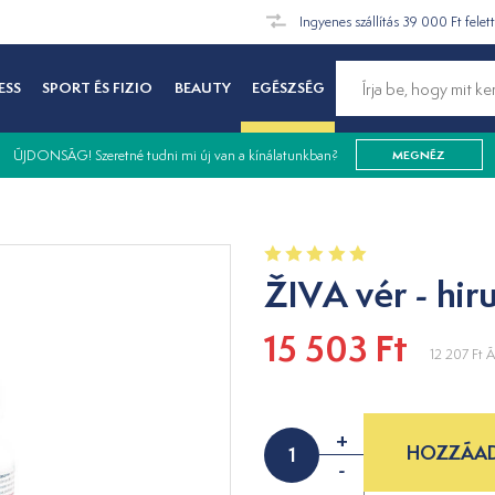
Ingyenes szállítás 39 000 Ft felet
ESS
SPORT ÉS FIZIO
BEAUTY
EGÉSZSÉG
ÚJDONSÁG! Szeretné tudni mi új van a kínálatunkban?
MEGNÉZ
ŽIVA vér - hir
15 503 Ft
12 207 Ft
Á
+
HOZZÁAD
-