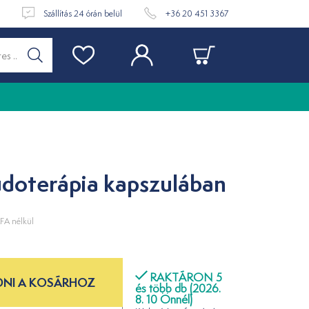
t
Szállítás 24 órán belül
+36 20 451 3367
udoterápia kapszulában
FA nélkül
RAKTÁRON 5
NI A KOSÁRHOZ
és több db (2026.
8. 10 Önnél)