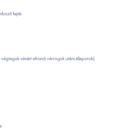
nböző fajtái
 végtagok vénáit eltömő vérrögök utáni állapotok)
a
e