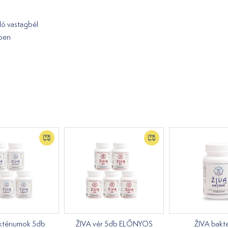
áló vastagbél
tben
ktériumok 5db
ŽIVA vér 5db ELŐNYÖS
ŽIVA bakter