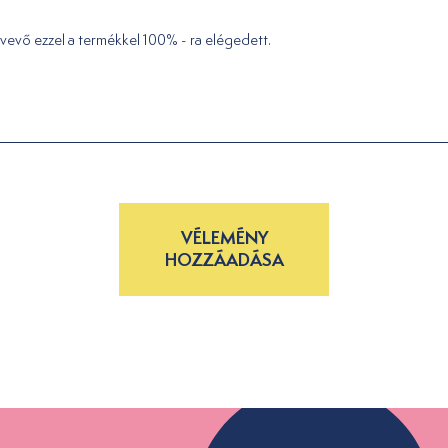
vevő ezzel a termékkel 100% - ra elégedett.
VÉLEMÉNY
HOZZÁADÁSA