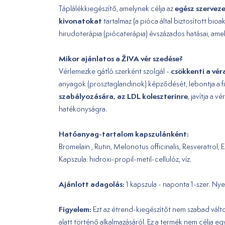
egész szerveze
Táplálékkiegészítő, amelynek célja az
kivonatokat
tartalmaz (a pióca által biztosított bi
hirudoterápia (piócaterápia) évszázados hatásai, ame
Mikor ajánlatos a ŽIVA vér szedése?
csökkenti a vér
Vérlemezke gátló szerként szolgál -
anyagok (prosztaglandinok) képződését, lebontja a fi
szabályozására, az LDL koleszterinre
, javítja a 
hatékonyságra.
Hatóanyag-tartalom kapszulánként:
Bromelain , Rutin, Melonotus officinalis, Resveratrol,
Kapszula: hidroxi-propil-metil-cellulóz, víz.
Ajánlott adagolás:
1 kapszula - naponta 1-szer. Ny
Figyelem:
Ezt az étrend-kiegészítőt nem szabad válto
alatt történő alkalmazásáról. Ez a termék nem célja 