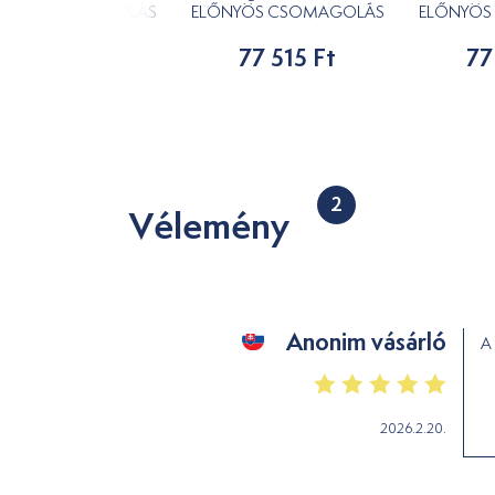
NYÖS CSOMAGOLÁS
ELŐNYÖS CSOMAGOLÁS
ELŐNYÖS
77 515 Ft
77 515 Ft
77
2
Vélemény
Anonim vásárló
A 
2026.2.20.