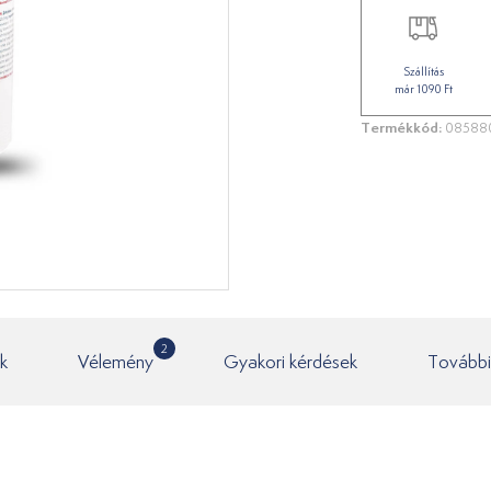
Szállítás
már 1090 Ft
Termékkód:
08588
2
k
Vélemény
Gyakori kérdések
További