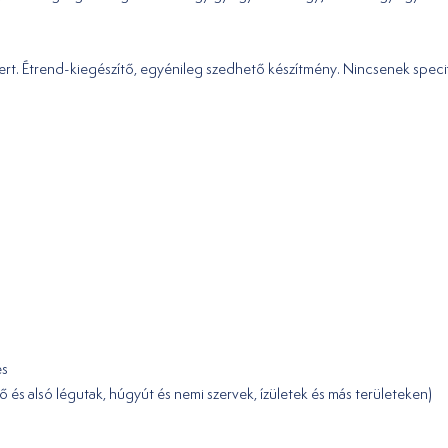
szert. Étrend-kiegészítő, egyénileg szedhető készítmény. Nincsenek spec
és
lső és alsó légutak, húgyút és nemi szervek, ízületek és más területeken)