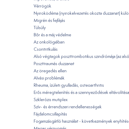
Vérrögök
Nyiroködéma (nyirokelvezetés okozta duzzanat) külö
Migrén és fejfájás
Túlsúly
Bőr és a máj védelme
Az onkológiában
Csontritkulás
Alsó végtagok poszttrombotikus szindrómája (az alsó
Poszttraumás duzzanat
Az öregedés ellen
Alvási problémák
Rheuma, ízületi gyulladás, osteoarthritis
Erős méregtelenítés és a szennyeződések eltávolítás
Szklerózis mutiplex
Szív- és érrendszeri rendellenességek
Fájdalomcsillapítás
Fogamzásgátló használat - következmények enyhítés
Magas vérnyomás