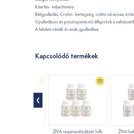
Kitartás- teljesítmény
Bélgyulladás, Crohn- betegség, colitis ulcerosa, irrit
Gyulladásos és posztoperációs állapotok a sebésze
A felületi vénák és erek gyulladása
Kapcsolódó termékek
ŽIVA összetett 5db
ŽIVA regenerálódását 5db
ŽIVA ba