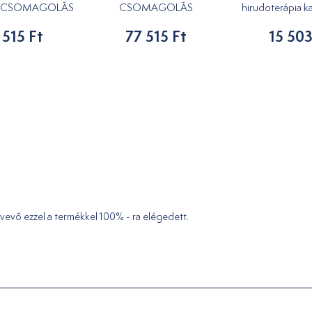
 CSOMAGOLÁS
CSOMAGOLÁS
hirudoterápia k
 515 Ft
77 515 Ft
15 503
vevő ezzel a termékkel 100% - ra elégedett.