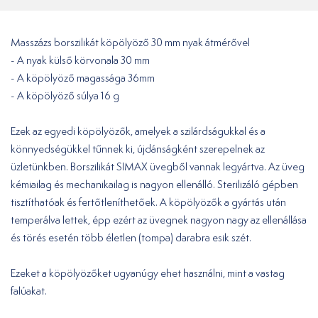
Masszázs borszilikát köpölyöző 30 mm nyak átmérővel
- A nyak külső körvonala 30 mm
- A köpölyöző magassága 36mm
- A köpölyöző súlya 16 g
Ezek az egyedi köpölyözők, amelyek a szilárdságukkal és a
könnyedségükkel tűnnek ki, újdánságként szerepelnek az
üzletünkben. Borszilikát SIMAX üvegből vannak legyártva. Az üveg
kémiailag és mechanikailag is nagyon ellenálló. Sterilizáló gépben
tisztíthatóak és fertőtleníthetőek. A köpölyözők a gyártás után
temperálva lettek, épp ezért az üvegnek nagyon nagy az ellenállása
és törés esetén több életlen (tompa) darabra esik szét.
Ezeket a köpölyözőket ugyanúgy ehet használni, mint a vastag
falúakat.