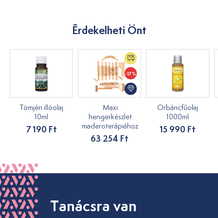
Érdekelheti Önt
-17%
Tömjén illóolaj
Maxi
Orbáncfűolaj
10ml
hengerkészlet
1000ml
maderoterápiához
7 190 Ft
15 990 Ft
63 254 Ft
Tanácsra van