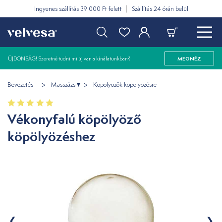
Ingyenes szállítás 39 000 Ft felett
Szállítás 24 órán belül
ÚJDONSÁG! Szeretné tudni mi új van a kínálatunkban?
MEGNÉZ
Bevezetés
Masszázs
Köpölyözők köpölyözésre
Vékonyfalú köpölyöző
köpölyözéshez