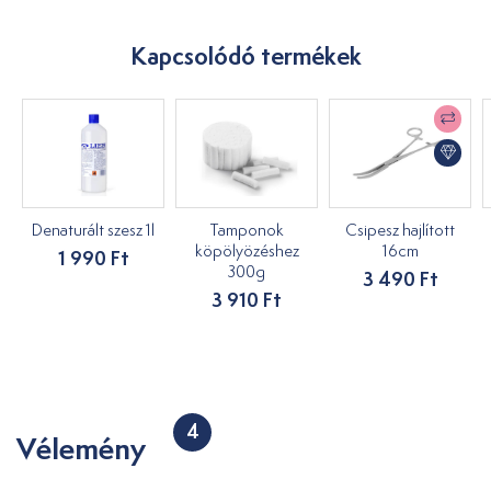
Kapcsolódó termékek
Denaturált szesz 1l
Tamponok
Csipesz hajlított
köpölyözéshez
16cm
1 990 Ft
300g
3 490 Ft
3 910 Ft
4
Vélemény