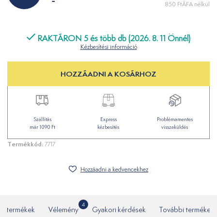
-
850 FtÁFA nélkül
RAKTÁRON 5 és több db (2026. 8. 11 Önnél)
Kézbesítési információ
HOZZÁADNI A KOSÁRHOZ
Szállítás
Express
Problémamentes
már 1090 Ft
kézbesítés
visszaküldés
Termékkód:
7717
Hozzáadni a kedvencekhez
4
ó termékek
Vélemény
Gyakori kérdések
További termékek