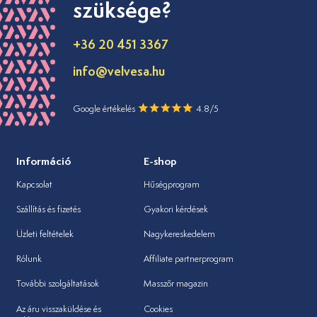
szüksége?
+36 20 451 3367
info@velvesa.hu
Google értékelés
4.8/5
Információ
E-shop
Kapcsolat
Hűségprogram
Szállítás és fizetés
Gyakori kérdések
Üzleti feltételek
Nagykereskedelem
Rólunk
Affiliate partnerprogram
További szolgáltatások
Masszőr magazin
Az áru visszaküldése és
Cookies