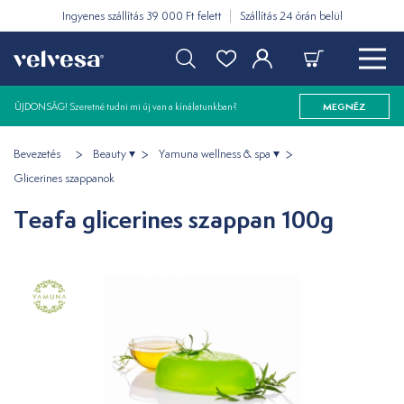
Ingyenes szállítás 39 000 Ft felett
Szállítás 24 órán belül
ÚJDONSÁG! Szeretné tudni mi új van a kínálatunkban?
MEGNÉZ
Bevezetés
Beauty
Yamuna wellness & spa
Glicerines szappanok
Teafa glicerines szappan 100g