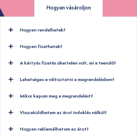
Hogyan vásároljon
Hogyan rendelhetek?
Hogyan fizethetek?
A kártyás fizetés sikertelen volt, mi a teendő?
Lehetséges-e változtatni a megrendelésben?
Mikor kapom meg a megrendelést?
Visszaküldhetem az árut indoklás nélkül?
Hogyan reklamálhatom az árut?