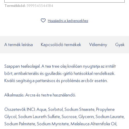
Termékkód:
5999545544184
Hozzáadni a kedvencekhez
A termék leírása
Kapcsolódó termékek
Vélemény
Gyakor
Szappan teafaolajjal. A tea tree olaj kiválóan nyugtatja az irritált
bőrt, antibakteriális és gyulladás-gátló hatásokkal rendelkezik.
Kiváló segítség a pattanásos és problémás arcbőr esetén.
Alkalmazás: Arcra és testre használandó.
Összetevők INCI: Aqua, Sorbitol, Sodium Stearate, Propylene
Glycol, Sodium Laureth Sulfate, Sucrose, Glycerin, Sodium Laurate,
Sodium Palmitate, Sodium Myristate, Melaleuca Alternifolia Oil,