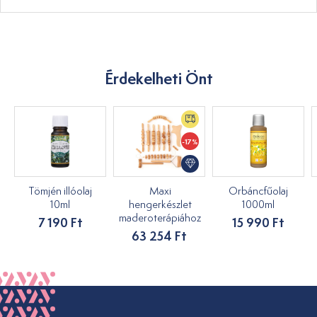
Érdekelheti Önt
-17%
Tömjén illóolaj
Maxi
Orbáncfűolaj
10ml
hengerkészlet
1000ml
maderoterápiához
7 190 Ft
15 990 Ft
63 254 Ft