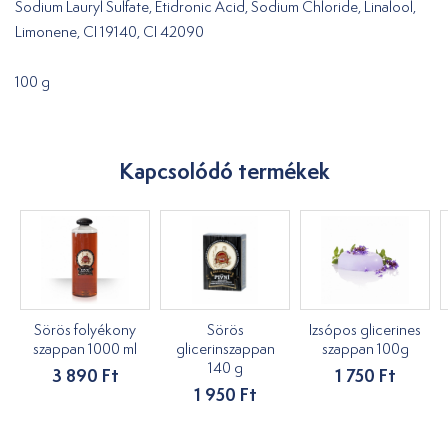
Sodium Lauryl Sulfate, Etidronic Acid, Sodium Chloride, Linalool,
Limonene, CI 19140, CI 42090
100 g
Kapcsolódó termékek
Sörös folyékony
Sörös
Izsópos glicerines
szappan 1000 ml
glicerinszappan
szappan 100g
140 g
3 890 Ft
1 750 Ft
1 950 Ft