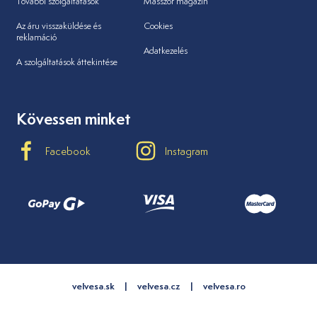
További szolgáltatások
Masszőr magazin
Az áru visszaküldése és
Cookies
reklamáció
Adatkezelés
A szolgáltatások áttekintése
Kövessen minket
Facebook
Instagram
velvesa.sk
velvesa.cz
velvesa.ro