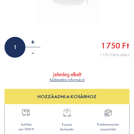
+
1 750 Ft
-
1 378 FtÁFA nélkül
Jelenleg elkelt
Kézbesítési információ
HOZZÁADNI A KOSÁRHOZ
Szállítás
Express
Problémamentes
már 1090 Ft
kézbesítés
visszaküldés