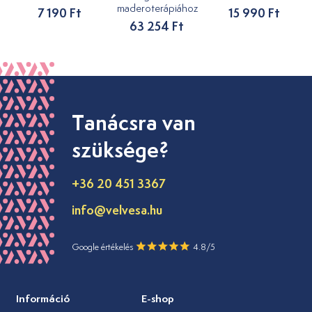
maderoterápiához
7 190 Ft
15 990 Ft
63 254 Ft
Tanácsra van
szüksége?
+36 20 451 3367
info@velvesa.hu
Google értékelés
4.8/5
Információ
E-shop