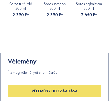
Sörös tusfürdő
Sörös sampon
Sörös hajbalzsam
300 ml
300 ml
300 ml
2 390 Ft
2 390 Ft
2 650 Ft
Vélemény
Írja meg véleményét a termékről.
VÉLEMÉNY HOZZÁADÁSA