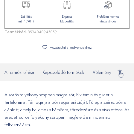
Szállítás
Express
Problémamentes
már 1090 Ft
kézbesítés
visszaküldés
Termékkód:
8594040943059
Hozzáadni a kedvencekhez
A termék leírása
Kapcsolódó termékek
Vélemény
Gyakor
A sörös folyékony szappan magas sör, B vitamin és glicerin
tartalommal. Támogatja a bőr regenerációját. Főleg a száraz bőrre
ajánlott, amely hajlamos a hámlásra, töredezésre és a viszketésre. Az
eredeti sörös folyékony szappan megfelelő a mindennapi
felhasználásra.