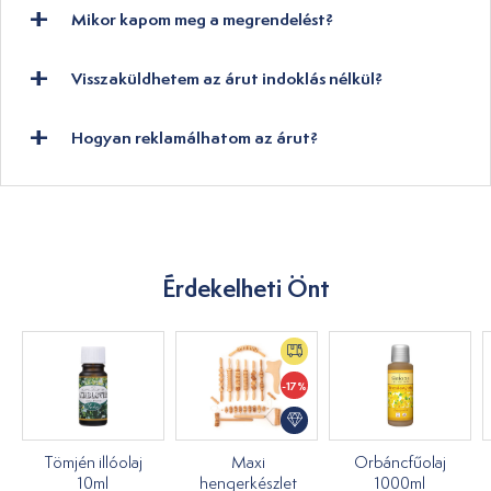
Mikor kapom meg a megrendelést?
Visszaküldhetem az árut indoklás nélkül?
Hogyan reklamálhatom az árut?
Érdekelheti Önt
-17%
Tömjén illóolaj
Maxi
Orbáncfűolaj
10ml
hengerkészlet
1000ml