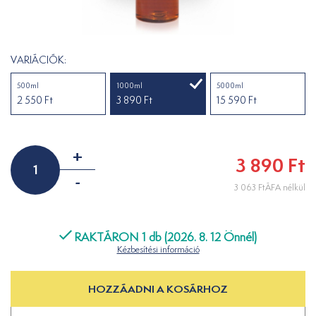
VARIÁCIÓK:
500ml
1000ml
5000ml
2 550 Ft
3 890 Ft
15 590 Ft
+
3 890 Ft
-
3 063 FtÁFA nélkül
RAKTÁRON 1 db (2026. 8. 12 Önnél)
Kézbesítési információ
HOZZÁADNI A KOSÁRHOZ