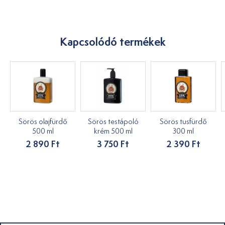
Kapcsolódó termékek
Sörös olajfürdő
Sörös testápoló
Sörös tusfürdő
500 ml
krém 500 ml
300 ml
2 890 Ft
3 750 Ft
2 390 Ft