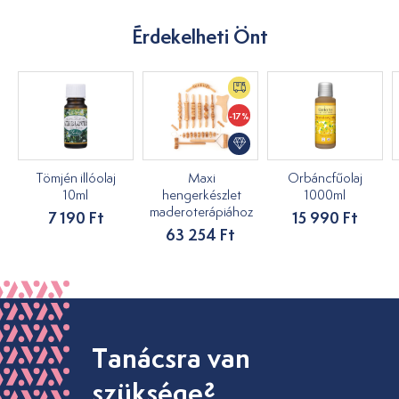
Érdekelheti Önt
-17%
Tömjén illóolaj
Maxi
Orbáncfűolaj
10ml
hengerkészlet
1000ml
maderoterápiához
7 190 Ft
15 990 Ft
63 254 Ft
Tanácsra van
szüksége?