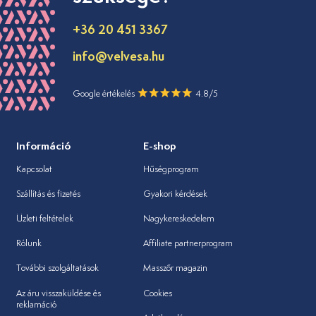
+36 20 451 3367
info@velvesa.hu
Google értékelés
4.8/5
Információ
E-shop
Kapcsolat
Hűségprogram
Szállítás és fizetés
Gyakori kérdések
Üzleti feltételek
Nagykereskedelem
Rólunk
Affiliate partnerprogram
További szolgáltatások
Masszőr magazin
Az áru visszaküldése és
Cookies
reklamáció