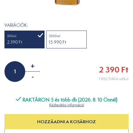
VARIÁCIÓK:
500ml
5000ml
2 390 Ft
15 990 Ft
+
2 390 Ft
-
1 882 FtÁFA nélkül
RAKTÁRON 5 és több db (2026. 8. 10 Önnél)
Kézbesítési információ
HOZZÁADNI A KOSÁRHOZ