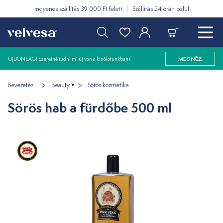
Ingyenes szállítás 39 000 Ft felett
Szállítás 24 órán belül
ÚJDONSÁG! Szeretné tudni mi új van a kínálatunkban?
MEGNÉZ
Bevezetés
Beauty
Sörös kozmetika
Sörös hab a fürdőbe 500 ml