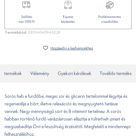
Szállítás
Express
Problémamentes
már 1090 Ft
kézbesítés
visszaküldés
Termékkód:
08594040943028
Hozzáadni a kedvencekhez
ó termékek
Vélemény
Gyakori kérdések
További termékek
Sörös hab a fürdőbe, magas sör és glicerin tartalommal lágyítja és
regenerálja a bőrt, illetve relaxációs és megnyugtató hatásai
vannak. Nagy mennyiségű sört és B vitamint tartalmaz. A sörös
habban történő fürdő varázslatosan ellazítja a túlterhelt izmait és
megszabadítja Önt a feszültség érzésétől. Megfelelő a mindennapi
felhasználáshoz.