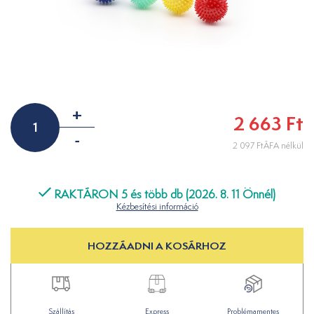
+
2 663 Ft
-
2 097 FtÁFA nélkül
RAKTÁRON 5 és több db (2026. 8. 11 Önnél)
Kézbesítési információ
HOZZÁADNI A KOSÁRHOZ
Szállítás
Express
Problémamentes