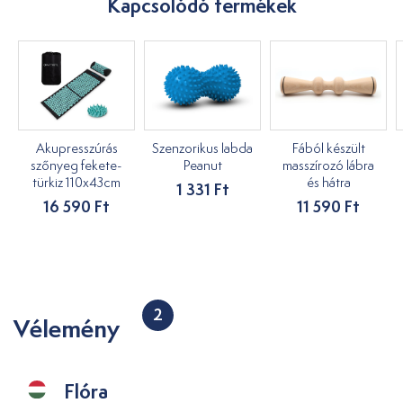
Kapcsolódó termékek
Akupresszúrás
Szenzorikus labda
Fából készült
szőnyeg fekete-
Peanut
masszírozó lábra
türkiz 110x43cm
és hátra
1 331 Ft
16 590 Ft
11 590 Ft
2
Vélemény
Flóra