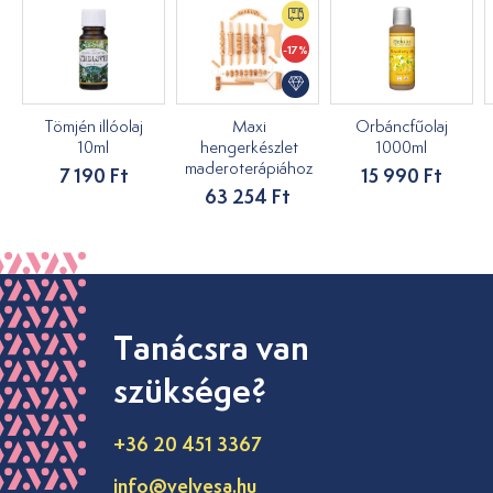
-17%
Tömjén illóolaj
Maxi
Orbáncfűolaj
10ml
hengerkészlet
1000ml
maderoterápiához
7 190 Ft
15 990 Ft
63 254 Ft
Tanácsra van
szüksége?
+36 20 451 3367
info@velvesa.hu