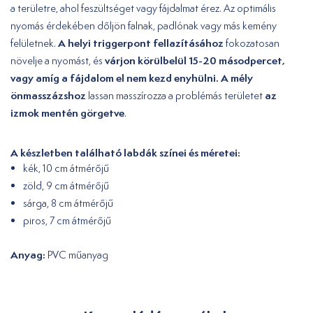
a területre, ahol feszültséget vagy fájdalmat érez. Az optimális
nyomás érdekében dőljön falnak, padlónak vagy más kemény
A helyi triggerpont fellazításához
felületnek.
fokozatosan
várjon körülbelül 15-20 másodpercet,
növelje a nyomást, és
vagy amíg a fájdalom el nem kezd enyhülni.
A mély
önmasszázshoz
az
lassan masszírozza a problémás területet
izmok mentén görgetve
.
A készletben található labdák színei és méretei:
kék, 10 cm átmérőjű
zöld, 9 cm átmérőjű
sárga, 8 cm átmérőjű
piros, 7 cm átmérőjű
Anyag:
PVC műanyag