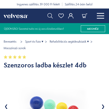
Ingyenes szállítás 39 000 Ft felett
Szállítás 24 órán belül
ÚJDONSÁG! Szeretné tudni mi új van a kínálatunkban?
MEGNÉZ
Bevezetés
Sport és fizio
Rehabilitációs segédeszközök
Masszírozó sünök
Szenzoros ladba készlet 4db