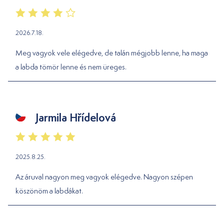
2026.7.18.
Meg vagyok vele elégedve, de talán mégjobb lenne, ha maga
a labda tömör lenne és nem üreges.
Jarmila Hřídelová
2025.8.25.
Az áruval nagyon meg vagyok elégedve. Nagyon szépen
köszönöm a labdákat.