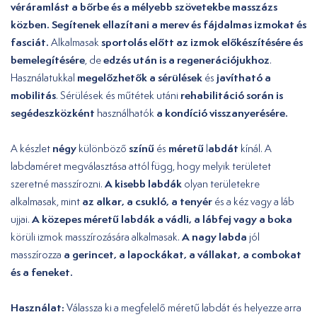
véráramlást a bőrbe és a mélyebb szövetekbe masszázs
közben. Segítenek ellazítani a merev és fájdalmas izmokat és
fasciát.
sportolás előtt az izmok előkészítésére és
Alkalmasak
bemelegítésére
edzés után is a regenerációjukhoz
, de
.
megelőzhetők a sérülések
javítható a
Használatukkal
és
mobilitás
rehabilitáció során is
. Sérülések és műtétek utáni
segédeszközként
a kondíció visszanyerésére.
használhatók
négy
színű
méretű
abdát
A készlet
különböző
és
l
kínál. A
labdaméret megválasztása attól függ, hogy melyik területet
A kisebb labdák
szeretné masszírozni.
olyan területekre
az alkar, a csukló, a tenyér
alkalmasak, mint
és a kéz vagy a láb
A közepes méretű labdák
a vádli, a lábfej vagy a boka
ujjai.
A nagy labda
körüli izmok masszírozására alkalmasak.
jól
a gerincet, a lapockákat, a vállakat, a combokat
masszírozza
és a feneket.
Használat:
Válassza ki a megfelelő méretű labdát és helyezze arra