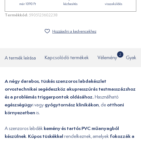
már 1090 Ft
kézbesítés
visszaküldés
Termékkód:
5905123602238
Hozzáadni a kedvencekhez
2
A termék leírása
Kapcsolódó termékek
Vélemény
Gyakor
A négy darabos, tüskés szenzoros labdakészlet
orvostechnikai segédeszköz akupresszúrás testmasszázshoz
és a problémás triggerpontok oldásához.
Használható
egészségügy
gyógytornász klinikákon
otthoni
i vagy
, de
környezetben
is.
kemény és tartós PVC műanyagból
A szenzoros labdák
készülnek
Kúpos tüskékkel
fokozzák a
.
rendelkeznek, amelyek