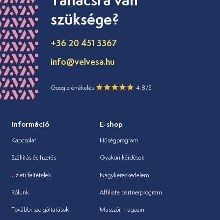
Tanácsra van
szüksége?
+36 20 451 3367
info@velvesa.hu
Google értékelés
4.8/5
Információ
E-shop
Kapcsolat
Hűségprogram
Szállítás és fizetés
Gyakori kérdések
Üzleti feltételek
Nagykereskedelem
Rólunk
Affiliate partnerprogram
További szolgáltatások
Masszőr magazin