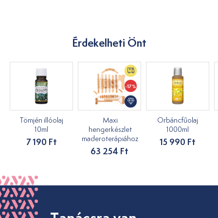
Érdekelheti Önt
-17%
Tömjén illóolaj
Maxi
Orbáncfűolaj
10ml
hengerkészlet
1000ml
maderoterápiához
7 190 Ft
15 990 Ft
63 254 Ft