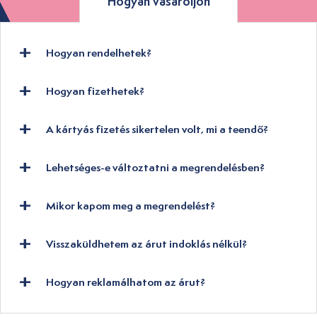
Hogyan vásároljon
Hogyan rendelhetek?
Hogyan fizethetek?
A kártyás fizetés sikertelen volt, mi a teendő?
Lehetséges-e változtatni a megrendelésben?
Mikor kapom meg a megrendelést?
Visszaküldhetem az árut indoklás nélkül?
Hogyan reklamálhatom az árut?