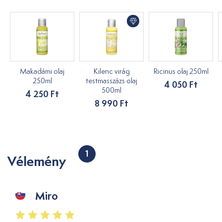
Makadámi olaj
Kilenc virág
Ricinus olaj 250ml
250ml
testmasszázs olaj
4 050 Ft
500ml
4 250 Ft
8 990 Ft
1
Vélemény
Miro