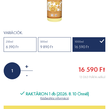
VARIÁCIÓK:
250ml
500ml
1000ml
6 390 Ft
9 890 Ft
16 590 Ft
+
16 590 Ft
-
13 063 FtÁFA nélkül
RAKTÁRON 1 db (2026. 8. 10 Önnél)
Kézbesítési információ