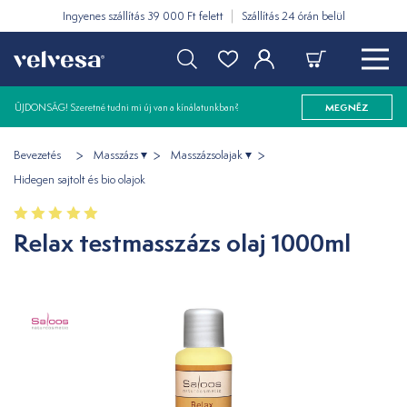
Ingyenes szállítás 39 000 Ft felett
Szállítás 24 órán belül
ÚJDONSÁG! Szeretné tudni mi új van a kínálatunkban?
MEGNÉZ
Bevezetés
Masszázs
Masszázsolajak
Hidegen sajtolt és bio olajok
Relax testmasszázs olaj 1000ml