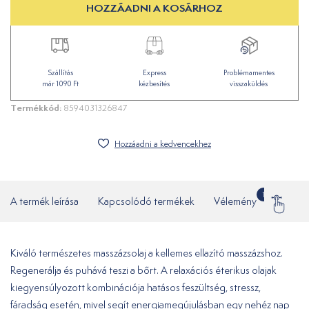
HOZZÁADNI A KOSÁRHOZ
Szállítás
Express
Problémamentes
már 1090 Ft
kézbesítés
visszaküldés
Termékkód:
8594031326847
Hozzáadni a kedvencekhez
1
A termék leírása
Kapcsolódó termékek
Vélemény
Gyakor
Kiváló természetes masszázsolaj a kellemes ellazító masszázshoz.
Regenerálja és puhává teszi a bőrt. A relaxációs éterikus olajak
kiegyensúlyozott kombinációja hatásos feszültség, stressz,
fáradság esetén, mivel segít energiamegújulásban egy nehéz nap