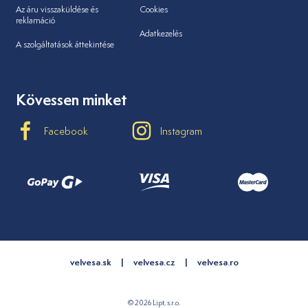
Az áru visszaküldése és
Cookies
reklamáció
Adatkezelés
A szolgáltatások áttekintése
Kövessen minket
Facebook
Instagram
velvesa.sk
velvesa.cz
velvesa.ro
© 2026 Lipt, s.r.o.