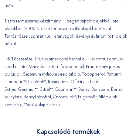
után.
Tiszta természetes készítmény. Hidegen sajtolt olajokból, bio
olajokból és 100%-osan természetes illóolajokból készül.
Tartósítószer, szintetikus illatanyagok, ásványi és finomított olajok
nélkül.
INCI összetétel: Prunus americana kernel oil, Helianthus annuus
seed oil bio, Macadamia ternifolia seed oil, Prunus amygdalus
dulcis oil, Sesamum indicum seed oil bio, Tocopherol, Parfum*,
Limonene**, Linalool**, Rosmarinus Officinalis Leaf
ExtractGeraniol**, Citral**, Coumarin**, Benzyl Benzoate, Benzyl
salicylate, Benzyl alcohol, Citronellol**, Eugenol**, *illóolajok
keveréke, **az illóolajok része
Kapcsolódó termékek