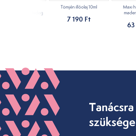
Moxi, hosszú,
Tömjén illóolaj 10ml
Maxi h
ynövényes Tai yi hideg
mader
7 190 Ft
10db
63
3 490 Ft
Tanácsra
szüksége