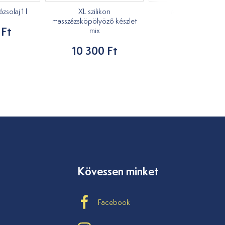
solaj 1 l
XL szilikon
Masszírozó kacs
masszázsköpölyöző készlet
 Ft
1 210 Ft
mix
10 300 Ft
Kövessen minket
Facebook