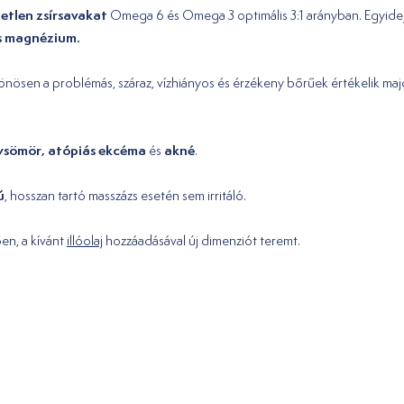
ítetlen zsírsavakat
Omega 6 és Omega 3 optimális 3:1 arányban. Egyide
és magnézium.
önösen a problémás, száraz, vízhiányos és érzékeny bőrűek értékelik maj
ysömör, atópiás ekcéma
akné
és
.
ú
, hosszan tartó masszázs esetén sem irritáló.
en, a kívánt
illóolaj
hozzáadásával új dimenziót teremt.