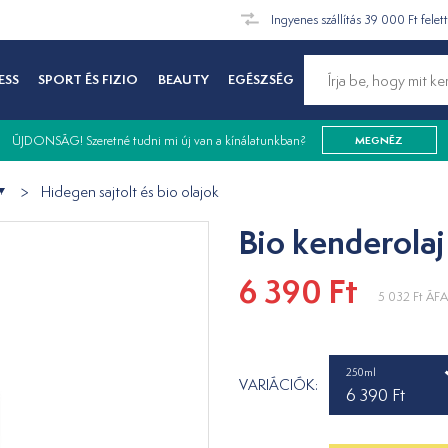
Ingyenes szállítás 39 000 Ft felet
ESS
SPORT ÉS FIZIO
BEAUTY
EGÉSZSÉG
ÚJDONSÁG! Szeretné tudni mi új van a kínálatunkban?
MEGNÉZ
Hidegen sajtolt és bio olajok
Bio kenderola
6 390 Ft
5 032 Ft
ÁFA 
250ml
VARIÁCIÓK:
6 390 Ft