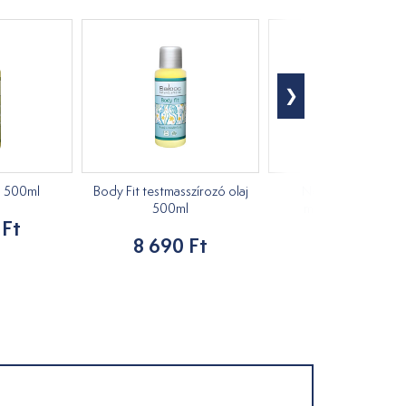
j 500ml
Body Fit testmasszírozó olaj
Neutrális test és a
500ml
masszázsolaj 250m
 Ft
8 690 Ft
4 590 Ft