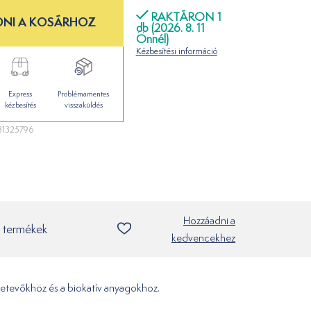
RAKTÁRON 1
NI A KOSÁRHOZ
db (2026. 8. 11
Önnél)
Kézbesítési információ
Express
Problémamentes
kézbesítés
visszaküldés
1325796
Hozzáadni a
 termékek
kedvencekhez
zetevőkhöz és a biokatív anyagokhoz.