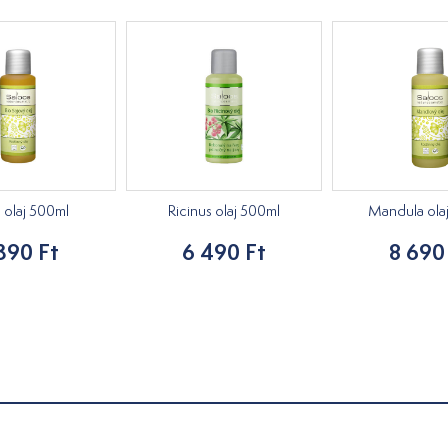
 olaj 500ml
Ricinus olaj 500ml
Mandula ola
390 Ft
6 490 Ft
8 690