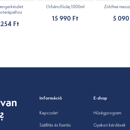
engerkészlet
Orbáncfűolaj 1000ml
Zöldtea masszáz
oterápiához
15 990 Ft
5 090
 254 Ft
 van
Információ
E-shop
?
Kapcsolat
Hűségprogram
Szállítás és fizetés
Gyakori kérdések