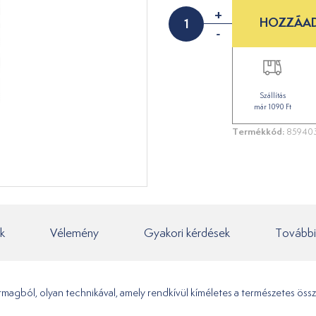
+
HOZZÁAD
-
Szállítás
már 1090 Ft
Termékkód:
859403
k
Vélemény
Gyakori kérdések
További
agból, olyan technikával, amely rendkívül kíméletes a természetes öss