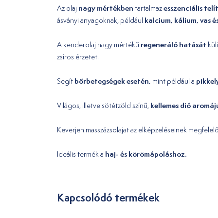
nagy mértékben
esszenciális tel
Az olaj
tartalmaz
kalcium, kálium, vas 
ásványi anyagoknak, például
regeneráló hatását
A kenderolaj nagy mértékű
kül
zsíros érzetet.
bőrbetegségek esetén,
pikkel
Segít
mint például a
kellemes dió aromáj
Világos, illetve sötétzöld színű,
Keverjen masszázsolajat az elképzeléseinek megfelelő
haj- és körömápoláshoz.
Ideális termék a
Kapcsolódó termékek