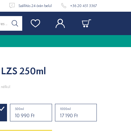
t
Szállítás 24 órán belül
+36 20 451 3367
j LZS 250ml
nélkül
500ml
1000ml
10 990 Ft
17 190 Ft