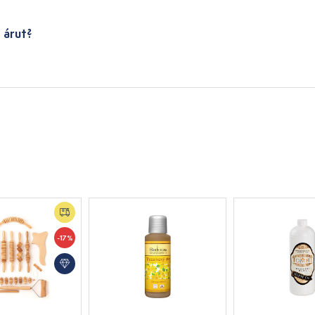
 árut?
-17%