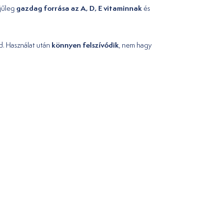
gazdag forrása az A, D, E vitaminnak
jűleg
és
könnyen felszívódik
d. Használat után
, nem hagy