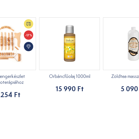
-17%
engerkészlet
Orbáncfűolaj 1000ml
Zöldtea masszáz
oterápiához
15 990 Ft
5 090
 254 Ft