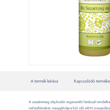
A termék leírása
Kapcsolódó terméke
A szezámmag olaj kiváló regeneráló hatással rendelkez
nehézfémeket, meggátolja a bőr idő előtti öregedés