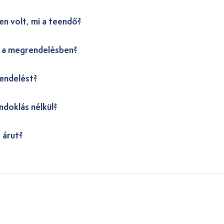
en volt, mi a teendő?
i a megrendelésben?
endelést?
ndoklás nélkül?
 árut?