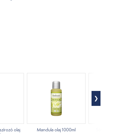
szírozó olaj
Mandula olaj 1000ml
Sárgabarack olaj 50