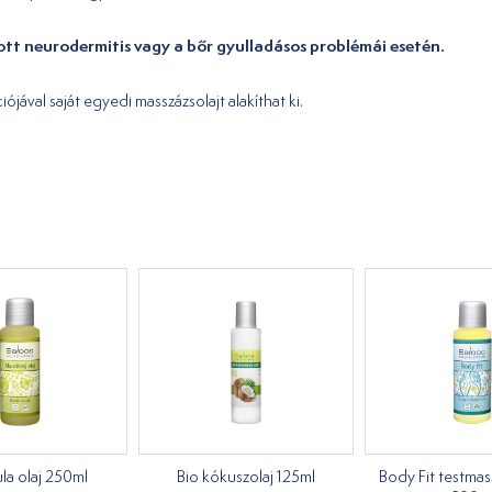
ott neurodermitis vagy a bőr gyulladásos problémái esetén.
jával saját egyedi masszázsolajt alakíthat ki.
a olaj 250ml
Bio kókuszolaj 125ml
Body Fit testmas