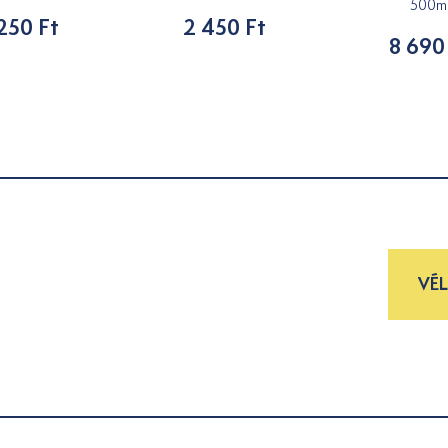
500m
250 Ft
2 450 Ft
8 690
VÉ