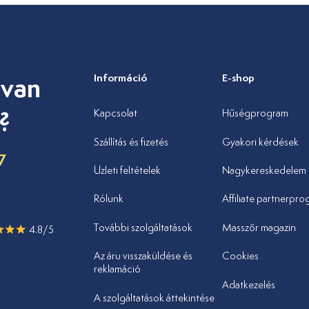
 van
Információ
E-shop
?
Kapcsolat
Hűségprogram
Szállítás és fizetés
Gyakori kérdések
7
Üzleti feltételek
Nagykereskedelem
u
Rólunk
Affiliate partnerpr
További szolgáltatások
Masszőr magazin
4.8/5
Az áru visszaküldése és
Cookies
reklamáció
Adatkezelés
A szolgáltatások áttekintése