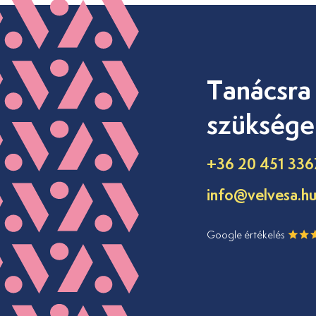
Tanácsra
szüksége
+36 20 451 336
info@velvesa.h
Google értékelés