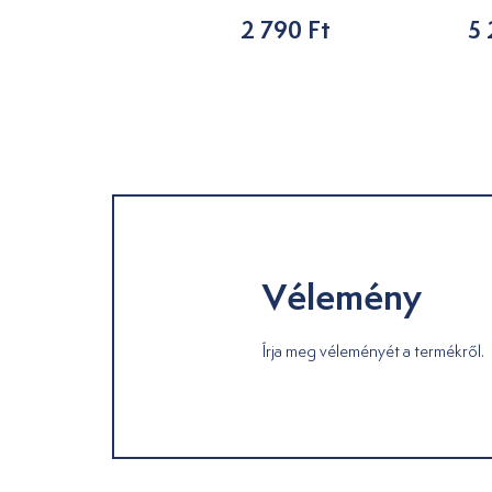
17 590 Ft
2 790 Ft
5 
Vélemény
Írja meg véleményét a termékről.