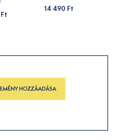
l
14 490 Ft
7 590 Ft
 Ft
LEMÉNY HOZZÁADÁSA