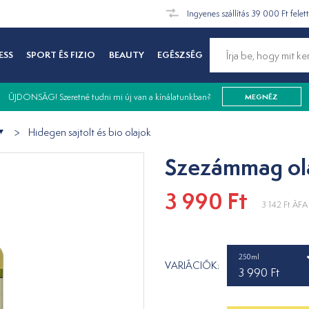
Ingyenes szállítás 39 000 Ft felet
ESS
SPORT ÉS FIZIO
BEAUTY
EGÉSZSÉG
ÚJDONSÁG! Szeretné tudni mi új van a kínálatunkban?
MEGNÉZ
Hidegen sajtolt és bio olajok
Szezámmag ol
3 990 Ft
3 142 Ft
ÁFA 
250ml
VARIÁCIÓK:
3 990 Ft