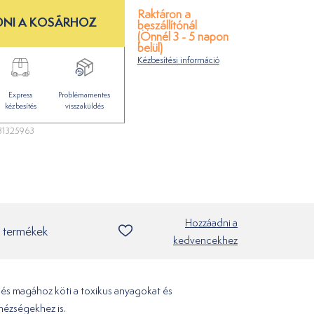
Raktáron a
NI A KOSÁRHOZ
beszállítónál
(Önnél 3 - 5 napon
belül)
Kézbesítési információ
Express
Problémamentes
kézbesítés
visszaküldés
1325963
Hozzáadni a
 termékek
kedvencekhez
, és magához köti a toxikus anyagokat és
hézségekhez is.