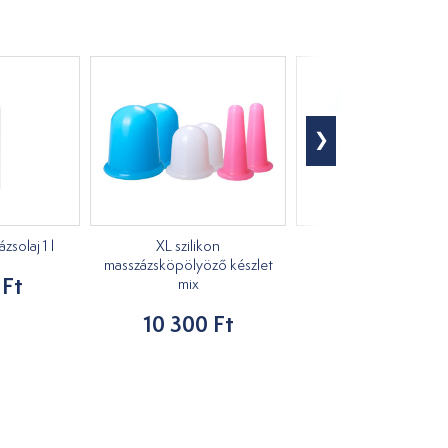
solaj 1 l
XL szilikon
Masszírozó kacs
masszázsköpölyöző készlet
 Ft
1 210 Ft
mix
10 300 Ft