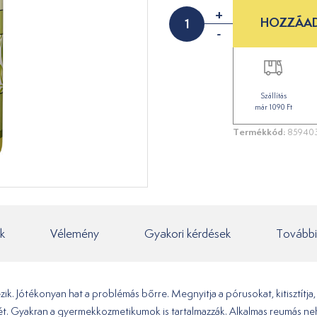
+
HOZZÁAD
-
Szállítás
már 1090 Ft
Termékkód:
859403
k
Vélemény
Gyakori kérdések
További
ik. Jótékonyan hat a problémás bőrre. Megnyitja a pórusokat, kitisztítja
ét. Gyakran a gyermekkozmetikumok is tartalmazzák. Alkalmas reumás ne