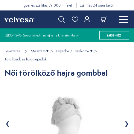
Ingyenes szállítás 39 000 Ft felett
Szállítás 24 órán belül
ÚJDONSÁG! Szeretné tudni mi új van a kínálatunkban?
MEGNÉZ
Bevezetés
Masszázs
Lepedők / Törölközők
Törölközők és fürdőlepedők
Női törölköző hajra gombbal