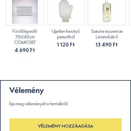
Fürdőlepedő
Ujjatlan kesztyű
Szauna esszencia
70x140cm
pamutból
Levendula 1l
COMFORT
1 120 Ft
13 490 Ft
4 690 Ft
Vélemény
Írja meg véleményét a termékről.
VÉLEMÉNY HOZZÁADÁSA