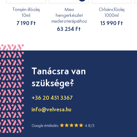
Tömjén illóolaj
Maxi
Orbáncfűolaj
10ml
hengerkészlet
1000ml
maderoterápiához
7 190 Ft
15 990 Ft
63 254 Ft
Tanácsra van
szüksége?
+36 20 451 3367
info@velvesa.hu
Google értékelés
4.8/5