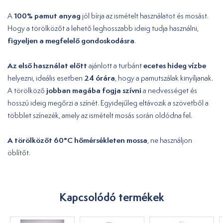
100% pamut anyag
A
jól bírja az ismételt használatot és mosást.
Hogy a törölközőt a lehető leghosszabb ideig tudja használni,
figyeljen a megfelelő gondoskodásra
.
Az első használat előtt
ecetes hideg vízbe
ajánlott a turbánt
24 órára
helyezni, ideális esetben
, hogy a pamutszálak kinyíljanak.
jobban magába fogja szívni
A törölköző
a nedvességet és
hosszú ideig megőrzi a színét. Egyidejűleg eltávozik a szövetből a
többlet színezék, amely az ismételt mosás során oldódna fel.
A törölközőt 60°C hőmérsékleten mossa
, ne használjon
öblítőt.
Kapcsolódó termékek